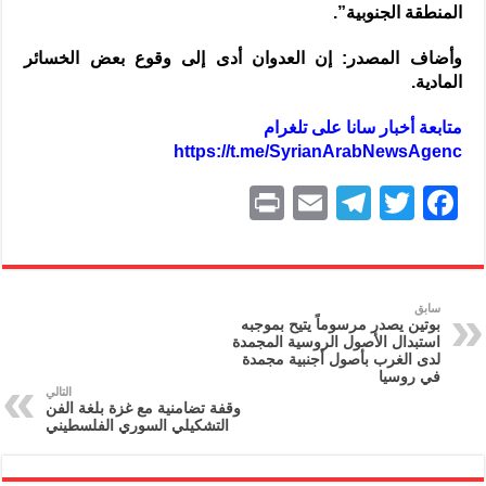
المنطقة الجنوبية”.
وأضاف المصدر: إن العدوان أدى إلى وقوع بعض الخسائر
المادية.
متابعة أخبار سانا على تلغرام
https://t.me/SyrianArabNewsAgenc
P
E
T
T
F
ri
m
el
w
a
nt
ai
e
itt
c
l
gr
er
e
سابق
بوتين يصدر مرسوماً يتيح بموجبه
a
b
استبدال الأصول الروسية المجمدة
لدى الغرب بأصول أجنبية مجمدة
m
o
في روسيا
التالي
o
وقفة تضامنية مع غزة بلغة الفن
التشكيلي السوري الفلسطيني
k