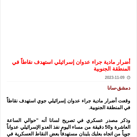
الرئيس الشرع يستقبل وفداً من أعضاء مجلسي النواب والشيوخ الأمريكي
المركزي يحذر من التعامل بالعملات الرقمية: غير قانونية وتنطوي على م
وفد من الإدارة العامة لحرس الحدود السورية يزور تركيا لبحث سبل التع
هيئة المفقودين: توثيق 63 مقبرة جماعية وخطة لإطلاق منصة رقمية وبطاقة دعم- فيديو
التربية السورية: امتحان تعويضي لطلاب المرحلة الانتقالية المتغيبين عن ا
الداخلية: منفذ تفجير حي الميسر بحلب صاحب سوابق ومدمن مخدرات
أضرار مادية جراء عدوان إسرائيلي استهدف نقاطاً في
سوريا تبحث مع الإيسيسكو التعاون في البحث العلمي وحماية التراث الث
المنطقة الجنوبية
2023-11-09
دمشق-سانا
وقعت أضرار مادية جراء عدوان إسرائيلي جوي استهدف نقاطاً
في المنطقة الجنوبية.
وذكر مصدر عسكري في تصريح لسانا أنه “حوالي الساعة
العاشرة و50 دقيقة من مساء اليوم نفذ العدو الإسرائيلي عدواناً
جوياً من اتجاه بعلبك بلبنان مستهدفاً بعض النقاط العسكرية في