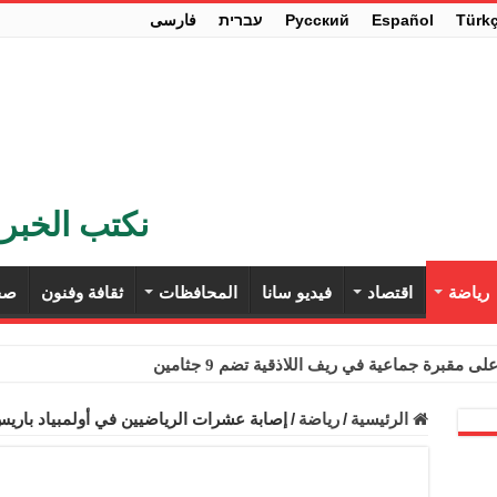
Türk
Español
Pусский
עברית
فارسی
نكتب الخبر 
رياضة
اقتصاد
فيديو سانا
المحافظات
ثقافة وفنون
صح
ى مقبرة جماعية في ريف اللاذقية تضم 9 جثامين
حث في باريس تعزيز الاستقرار في سوريا
الرئيسية
/
رياضة
/
إصابة عشرات الرياضيين في أولمبياد باري
ء مستهلكي الكهرباء المنزلية والتجارية والصناعية من الرسوم
ل وفداً من أعضاء مجلسي النواب والشيوخ الأمريكيين