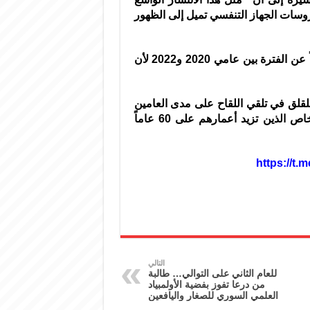
روسات الجهاز التنفسي تميل إلى الظهور
ولفتت فان كيرخوف إلى أن الوضع الحالي لا يزال مختلفاً عن الفترة بين عامي 2020 و2022 لأن
قلق في تلقي اللقاح على مدى العامين
الماضيين خصوصاً بين العاملين في مجال الصحة والأشخاص الذين تزيد أعمارهم على 60 عاماً
التالي
للعام الثاني على التوالي… طالبة
من درعا تفوز بفضية الأولمبياد
العلمي السوري للصغار واليافعين