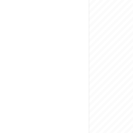
المركزي يحذر من ال
وفد من الإدارة الع
هيئة المفقودين: توثيق 63 مقبرة جماعية وخطة لإطلاق منصة رقمية وبطا
التربية السورية: ام
الداخلية: منفذ ت
سوريا تبحث مع الإي