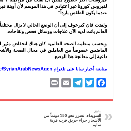
لفيروس كورونا غير اعتيادي في هذا الموسم لأن أوبئة في
عندما يكون الطقس بارداً”.
العالم باتت لديه الآن علاجات ووسائل فحص ولقاحات.
وبحسب منظمة الصحة العالمية كان هناك انخفاض مثير لل
داعية إلى معالجة هذا الوضع.
متابعة أخبار سانا على تلغرام https://t.me/SyrianArabNewsAgen
P
E
T
T
F
ri
m
el
w
a
nt
ai
e
itt
c
l
gr
er
e
سابق
السويداء: تضرر نحو 150 دونماً من
a
b
الأشجار جراء حريق قرب قرية
سليم
m
o