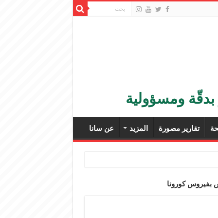
بدقّة ومسؤولية
ة
تقارير مصورة
المزيد
عن سانا
س بفيروس كورونا