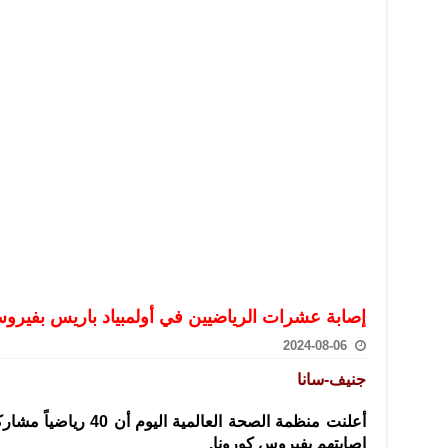
تعامل بالعملات الرقمية: غير قانونية وتنطوي على مخاطر كبيرة
امة لحرس الحدود السورية يزور تركيا لبحث سبل التعاون المشترك
قة دعم- فيديو
تحان تعويضي لطلاب المرحلة الانتقالية المتغيبين عن الامتحان النهائي
فجير حي الميسر بحلب صاحب سوابق ومدمن مخدرات
سيسكو التعاون في البحث العلمي وحماية التراث الثقافي
إصابة عشرات الرياضيين في أولمبياد باريس بفيرو
2024-08-06
جنيف-سانا
أعلنت منظمة الصحة العالم
إصابتهم بفيروس كورونا.