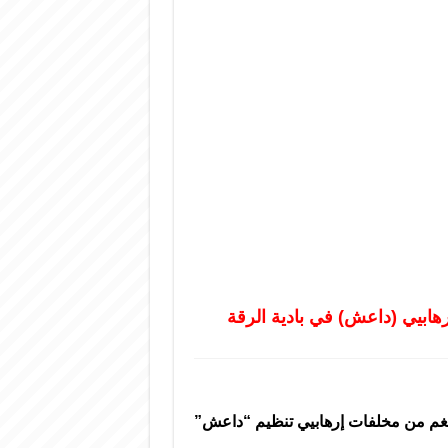
وح جراء انفجار لغم من مخلفات إرهابيي تنظيم “داعش”