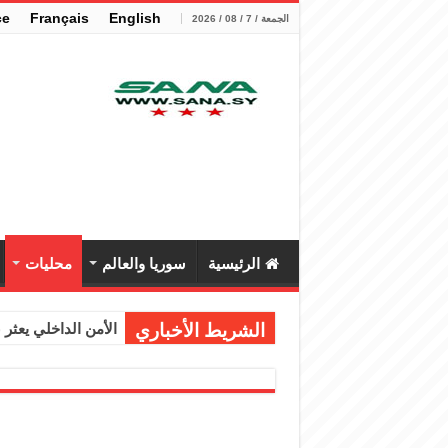
çe
Français
English
الجمعة / 7 / 08 / 2026
الرئيسية
سوريا والعالم
محليات
الشريط الأخباري
الأمن الداخلي يعثر عل
الوزير الشيباني يب
برنية: مرسوم بإعفا
الرئيس الشرع يستقب