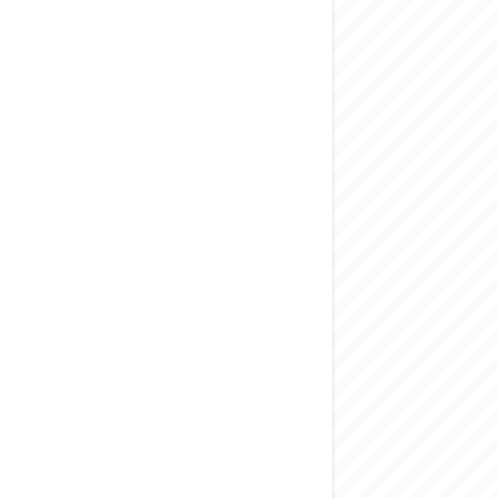
المركزي يحذر من ال
وفد من الإدارة الع
هيئة المفقودين: توثيق 63 مقبرة جماعية وخطة لإطلاق منصة رقمية وبطا
التربية السورية: ام
الداخلية: منفذ ت
سوريا تبحث مع الإي