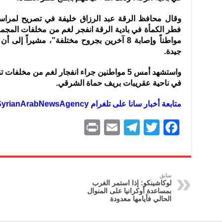
وقال محافظ الرقة عبد الرزاق خليفة في تصريح لمراسل 
مواطناً وإصابة 8 آخرين بجروح مختلفة”، مشيراً 
جيدة.
واستشهد أمس 5 مواطنين جراء انفجار لغم من مخل
في ناحية عقريبات بريف حماة الشرقي.
متابعة أخبار سانا على تلغرام https://t.me/SyrianArabNewsAgency
P
E
T
T
F
ri
m
el
w
a
nt
ai
e
itt
c
l
gr
er
e
سابق
لوكاشينكو: إذا استمر الغرب
a
b
بمساعدة أوكرانيا على المنوال
الحالي فأيامها معدودة
m
o