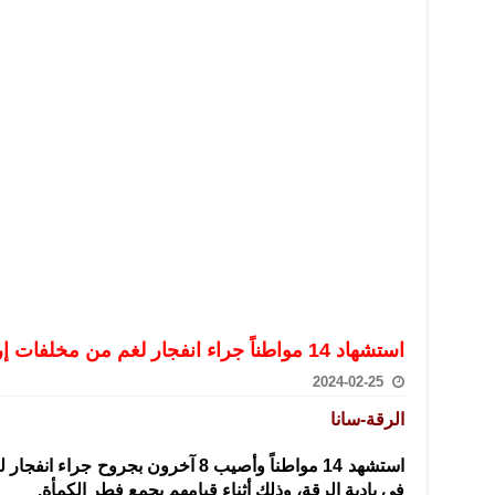
تعامل بالعملات الرقمية: غير قانونية وتنطوي على مخاطر كبيرة
امة لحرس الحدود السورية يزور تركيا لبحث سبل التعاون المشترك
قة دعم- فيديو
تحان تعويضي لطلاب المرحلة الانتقالية المتغيبين عن الامتحان النهائي
فجير حي الميسر بحلب صاحب سوابق ومدمن مخدرات
سيسكو التعاون في البحث العلمي وحماية التراث الثقافي
استشهاد 14 مواطناً جراء انفجار لغم من مخلفات إرهابيي (داعش) في بادية الرقة
2024-02-25
الرقة-سانا
استشهد 14 مواطناً وأصيب 8 آخرون بجر
في بادية الرقة، وذلك أثناء قيامهم بجمع فطر الكمأة.