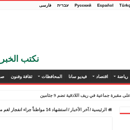
Türk
Español
Pусский
עברית
فارسی
نكتب الخبر 
رياضة
اقتصاد
فيديو سانا
المحافظات
ثقافة وفنون
صح
ى مقبرة جماعية في ريف اللاذقية تضم 9 جثامين
حث في باريس تعزيز الاستقرار في سوريا
الرئيسية
/
آخر الأخبار
/
استشهاد 14 مواطناً جراء انفجار لغم من مخلفات إرهابيي (داعش) في بادية الرقة
ء مستهلكي الكهرباء المنزلية والتجارية والصناعية من الرسوم
ل وفداً من أعضاء مجلسي النواب والشيوخ الأمريكيين