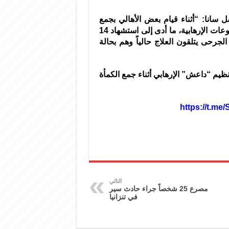
سانا: “أثناء قيام بعض الأهالي بجمع
فطر الكمأة في بادية الرقة انفجر لغم من مخلفات المجموعات الإرهابية، ما أدى إلى استشهاد 14
إلى أن الجرحى يتلقون العلاج حالياً وهم بحالة
فات تنظيم “داعش” الإرهابي أثناء جمع الكمأة
التالي
مصرع 25 شخصاً جراء حادث سير
في تنزانيا