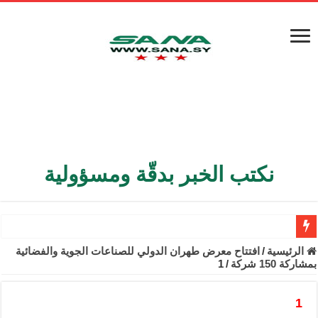
نكتب الخبر بدقّة ومسؤولية
الأمن الداخلي يعثر على مقبرة جماعية في ريف اللاذقية تضم 9 جثامين
الرئيسية
/
افتتاح معرض طهران الدولي للصناعات الجوية والفضائية
بمشاركة 150 شركة
/
1
الوزير الشيباني يبحث في باريس تعزيز الاستقرار في سوريا
برنية: مرسوم بإعفاء مستهلكي الكهرباء المنزلية والتجارية والصناعية م
1