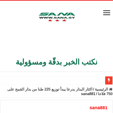
نكتب الخبر بدقّة ومسؤولية
الأمن الداخلي يعثر على مقبرة جماعية في ريف اللاذقية تضم 9 جثامين
الرئيسية
/
اكثار البذار بدرعا يبدأ توزيع 225 طنا من بذار القمح على
750 فلاحا
/
sana881
الوزير الشيباني يبحث في باريس تعزيز الاستقرار في سوريا
برنية: مرسوم بإعفاء مستهلكي الكهرباء المنزلية والتجارية والصناعية م
sana881