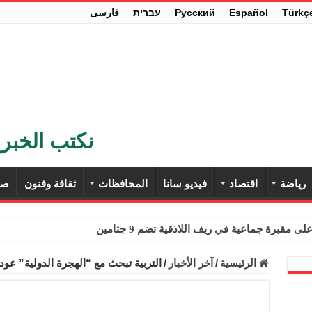
Türkç
Español
Pусский
עברית
فارسی
نكتب الخبر 
رياضة
اقتصاد
فيديو سانا
المحافظات
ثقافة وفنون
صح
ى مقبرة جماعية في ريف اللاذقية تضم 9 جثامين
حث في باريس تعزيز الاستقرار في سوريا
الرئيسية
/
آخر الأخبار
/
التربية تبحث مع “الهجرة الدولية” عود
ء مستهلكي الكهرباء المنزلية والتجارية والصناعية من الرسوم
ل وفداً من أعضاء مجلسي النواب والشيوخ الأمريكيين