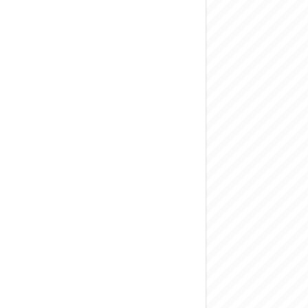
المركزي يحذر من ال
وفد من الإدارة الع
هيئة المفقودين: توثيق 63 مقبرة جماعية وخطة لإطلاق منصة رقمية وبطا
التربية السورية: ام
الداخلية: منفذ ت
سوريا تبحث مع الإي