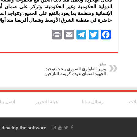
الدولية الحكومية وغير الحكومية، وتركز على ضمان أ
حاضرة في منطقة الشرق الأوسط وشمال أفريقيا منذ أوائل
P
E
T
T
F
ri
m
el
w
a
nt
ai
e
itt
c
l
gr
er
e
سابق
وزير الطوارئ السوري يبحث توحيد
a
b
الجهود لضمان عودة كريمة للنازحين
m
o
o
k
لات
رسائل سانا
هيئة التحرير
اتصل بنا
 develop the software