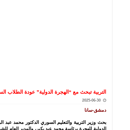
تعامل بالعملات الرقمية: غير قانونية وتنطوي على مخاطر كبيرة
امة لحرس الحدود السورية يزور تركيا لبحث سبل التعاون المشترك
قة دعم- فيديو
تحان تعويضي لطلاب المرحلة الانتقالية المتغيبين عن الامتحان النهائي
فجير حي الميسر بحلب صاحب سوابق ومدمن مخدرات
سيسكو التعاون في البحث العلمي وحماية التراث الثقافي
التربية تبحث مع “الهجرة الدولية” عودة الطلاب الس
2025-06-30
دمشق-سانا
بحث وزير التربية والتعليم السوري الدكتور محمد عبد ا
الدولية
للهجرة برئاسة محمد عبد يكير، والمدير العام لل