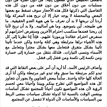
مسلمات من دون أخلاق من دون فقه من دون كل هذه
التفاصيل التي ذكرتها فكل هذه الأحجار سوف تسقط مع بعضها
البعض وبالمحصلة لا يوجد خيار إلا أن نربح هذه المعركة وإذا
أردنا أن نربحها لا بد أن نعرف ما هي هوية العدو الحقيقية.. ما
هي طبيعته.. أين يتموضع.. وما هي أساليبه.. ولا بد أن نربح لأننا
إن ربحنا فعندها سنكسب احترام الآخرين وسنفرض احترامهم أو
سنفرض احترام عقائدنا ورموزنا عليهم.. فإذاً إذا نظرنا إلى كل
هذه الأشياء نراها مترابطة وهي كتلة واحدة ولكن عندما تأتينا
تأتينا بشكل متفرق فنتعامل معها بشكل مجتزأ ونتعامل مع
الأسماء وننسى التيارات.. فلذلك ننتقل من خسارة إلى خسارة
ومن نكسة إلى نكسة ومن فشل إلى فشل.
وأضاف الرئيس الأسد.. أنا أريد أن أمر على بعض النقاط التي قد
تبدو لكم مرتبطة بما سبق وقد تبدو غير مرتبطة ولكن أنا أرى
الحالة كلها حالة واحدة.. سأبدأ ببعض العناوين ولا يجوز أن نتجاوز
كل هذه المواضيع التي تطرح بينكم وبيننا وأحيانا معي لحسم
الرؤية لأن هذه المواضيع تكون أحياناً للمجتمع تشكل أساسات
وبنفس الوقت بالنسبة لنا كدولة تشكل سياسات بمعنى الربط
بين السياسات والأساسات لأن الدولة لا تنفصل عن المجتمع.