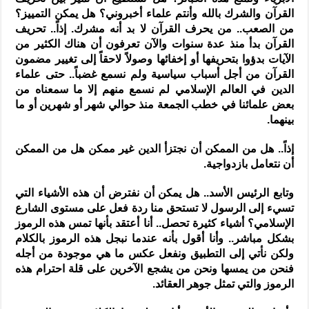
القرآن والشرك بالله وأنتم علماء أخبروني؟ هل يمكن التمييز؟
من الصعب.. من يحرف القرآن لا بد أنه مشرك. إذاً.. تحريف
القرآن بدأ منذ عدة سنوات والآن تعرفون أن هناك الكثير من
الآيات بدؤوا بتحريفها أو إخفائها وصولاً لاحقاً إلى تغيير مضمون
القرآن من أجل أسباب سياسية ولم نسمع غضباً.. حتى علماء
الدين في العالم الإسلامي لم نسمع منهم إلا ما سمعناه من
بعض علمائنا في خطب الجمعة منذ حوالي شهر أو شهرين أو ما
بينهما.
إذاً.. هل من الممكن أن نجتزأ الدين غير ممكن هل من الممكن
أن نتعامل بازدواجية.
وتابع الرئيس الأسد.. هل يمكن أن نفترض أن هذه الأشياء التي
تسيء إلى الرسول لا تستحق منا ردة فعل على مستوى الشارع
الإسلامي؟ أشياء كثيرة تحصل.. أنا أعتقد بأنها تمس هذه الرموز
بشكل مباشر.. وأنا أقول بأنه عندما نبجل هذه الرموز بالكلام
ولكن نأتي إلى التطبيق ونفعل عكس ما هي موجودة من أجله
فنحن من يمسها ونحن من يشجع الآخرين على قلة احترام هذه
الرموز والتي تمثل جوهر العقائد.