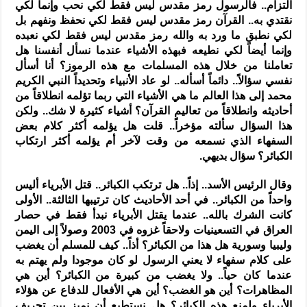
التزام.. فالرسول رمز مقدس ليس فقط لكي نحب وإنما لكي
نقتدي به.. القرآن رمز مقدس ليس فقط لكي نحفظ ونفهم بل
لكي نطبق ما ورد به والله رمز مقدس ليس فقط لكي نعبده
وإنما أيضاً لكي نطيعه فبهذه الأشياء عندما نسأل أنفسنا هل
تعاملنا من خلال هذه المسلمات مع هذه الرموز؟ أنا أسأل
نفسي سؤالاً.. دائماً أسأله.. لو عاد الأنبياء وتحديداً النبي الكريم
محمد إلى هذا العالم ما هي الأشياء التي ربما تؤلمه انطلاقاً من
أحاديثه وانطلاقاً من تعاليم القرآن؟ أشياء كثيرة لا شك.. ولكن
هذا السؤال سألته مؤخراً.. قلت هل يؤلمه أكثر كلام بعض
السفهاء الذي نسمعه من وقت لآخر أم يؤلمه أكثر ارتكاب
الكبائر؟ سؤال بديهي.
وقال الرئيس الأسد.. إذاً.. هل ترتكب الكبائر.. قتل الأبرياء أليس
واحداً من الكبائر.. في أحد الأحاديث كان ترتيبها الثالثة.. الأولى
كانت الشرك بالله.. عندما يقتل الأبرياء نبدأ فقط في حصار
العراق في التسعينيات ولاحقاً غزوه في 2003 وصولاً إلى اليمن
وليبيا وسورية هل هذا من الكبائر؟ أذاً.. كيف للمسلم أن يغضب
على كلام سفهاء لا يعني الرسول لو كان موجودا ولم يهتم به
عندما كان حياً.. ولا يغضب من كبيرة من الكبائر؟ أين هي
المظاهرات؟ أين هو الغضب؟ أين هي الأفعال للدفاع عن هؤلاء
الأبرياء ولمنع هذه الكبائر؟ هل نستطيع أن نميز بين تحريف