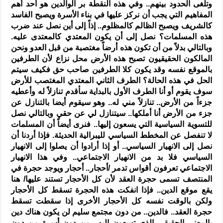
وتلغى الحدود بينهم.. وفي هذه النقطة بر الوالدين هو أحد أهم
المفاهيم التي يجب أن نركز عليها في بناء الأسرة ويصبح الفاسد
كالشريف ويصبح الظالم كالمظلوم.. إذاً إلى أين نصل عند ضرب
هذه المسلمات؟ نصل إلى أن يكون المعتدي كالمعتدى عليه.
وبالتالي بدلاً من أن تكون هذه أرضاً مغتصبة من قبل العدو ونحن
المالكون الحقيقيون تصبح هذه الأرض محل نزاع لأن الطرفين
بالموقع نفسه وقد يكون كلا الطرفين صاحب حق فكيف سيتم
الحل في هذه الحالة؟ الطرف الثاني المعتدي المغتصب للأرض
سوف يقوم أو أنا الطرف الأول بالبداية سأقدم تنازلاً له وأعطيه
جزءاً من الأرض.. تنازلاً مني له.. وهو سيقوم أيضا بالتنازل عن
جزء من الأرض أنا أملكها.. سيتنازل لي عن حقي وبالتالي نصل
للتسوية السياسية التي يسعون إليها.. فنرى أيضاً أن المسلمات
لا تنفصل عن المخطط السياسي لليبرالية الحديثة. فإذا أردنا أن
نصل إلى الانهيار السياسي.. أو إذا أرادوا أن يصلوا إلى الانهيار
السياسي فلا بد من الانهيار الاجتماعي.. وفي هذا الانهيار
الاجتماعي تعرفون أقواس تدمر /أحجار.. أحجار ويوجد حجرة في
المنتصف تسمى حجرة العقد لأن كل الأحجار تستند عليها/ هنا
يقع موقع الدين.. فإذا انفكت هذه الحجرة تسقط كل الأحجار
ولكن بالوقت نفسه كل الأحجار الأخرى إذا سقطت تسقط
حجرة العقد.. فالدين.. من دون مجتمع سليم لن يكون هناك دين
بالمعنى الحقيقي الذي تسعون إليه.. من دون أسرة من دون