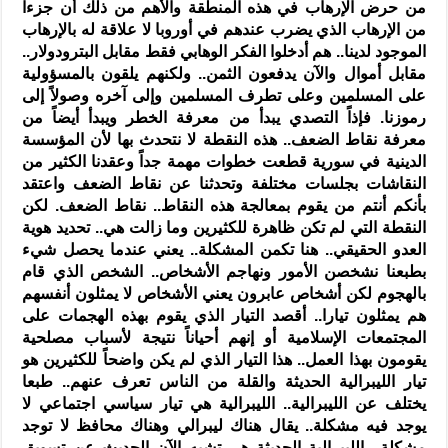
من حرض الإرهاب في هذه المنطقة والأهم من ذلك أن جزءا
من الإرهاب الذي يضرب عندهم في أوروبا لا علاقة له بالإرهاب
الموجود لدينا.. هم أدخلوا الفكر الوهابي فقط مقابل البترودولار..
مقابل أموال والآن يدفعون الثمن.. ولكنهم يلقون بالمسؤولية
على المسلمين وعلى تطرف المسلمين وإلى آخره وصولاً إلى
رموزنا. فإذاً التصدي يبدأ من معرفة الخطر ويبدأ أيضاً من
معرفة نقاط الضعف.. هذه النقطة لا نتحدث بها لأن المؤسسة
الدينية في سورية قطعت خطوات مهمة جداً وعقدنا الكثير من
النقاشات بجلسات مختلفة وتحدثنا عن نقاط الضعف واعتقد
بأنكم أنتم من يقوم بمعالجة هذه النقاط.. نقاط الضعف. لكن
النقطة التي لم تكن ظاهرة للكثيرين وما زالت هي.. تحديد هوية
العدو الحقيقي.. هنا تكمن المشكلة.. يعني عندما يحصل شيء
بطبعنا نشخصن الأمور ونهاجم الأشخاص.. الشخص الذي قام
بالهجوم لكن أشخاص عابرون يعني الأشخاص لا يمثلون أنفسهم
هم يمثلون تيارا.. أقصد التيار الذي يقوم بهذه الهجمات على
المجتمعات الإسلامية أو إنهم أحياناً نتيجة لأسباب مصلحية
يقومون بهذا العمل.. هذا التيار الذي لم يكن واضحاً للكثيرين هو
تيار الليبرالية الحديثة والقلة من الناس تعرف عنهم.. طبعا
يختلف عن الليبرالية.. الليبرالية هي تيار سياسي اجتماعي لا
يوجد فيه مشكلة.. يقال هناك ليبرالي وهناك محافظ لا توجد
مشكلة.. الليبرالية الحديثة هي تشبه الآن الحديث عن تسويق