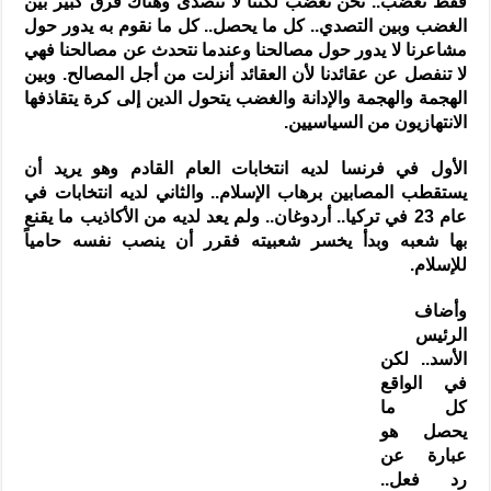
فقط نغضب.. نحن نغضب لكننا لا نتصدى وهناك فرق كبير بين
الغضب وبين التصدي.. كل ما يحصل.. كل ما نقوم به يدور حول
مشاعرنا لا يدور حول مصالحنا وعندما نتحدث عن مصالحنا فهي
لا تنفصل عن عقائدنا لأن العقائد أنزلت من أجل المصالح. وبين
الهجمة والهجمة والإدانة والغضب يتحول الدين إلى كرة يتقاذفها
الانتهازيون من السياسيين.
الأول في فرنسا لديه انتخابات العام القادم وهو يريد أن
يستقطب المصابين برهاب الإسلام.. والثاني لديه انتخابات في
عام 23 في تركيا.. أردوغان.. ولم يعد لديه من الأكاذيب ما يقنع
بها شعبه وبدأ يخسر شعبيته فقرر أن ينصب نفسه حامياً
للإسلام.
وأضاف
الرئيس
الأسد.. لكن
في الواقع
كل ما
يحصل هو
عبارة عن
رد فعل..