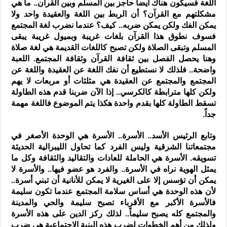
اللغة فسيكون هناك أيضاً حاجز بين المسلم وبين القرآن.. ما هي
مشكلتهم مع القرآن؟ أن الربط بين اللغة والعقيدة واحد ولا
يمكن الفك ولكن يمكن ضربه.. كيف؟ عندما نضرب لغة المجتمع
فسوف نطوق هذا القرآن بلغات غريبة وبميول غريبة يبقى
المسلم وتبقى الصلاة ولكن تصبح كاللغات القديمة هي لغة صلاة
وهنا يحصل الفصل بين ثقافة القرآن وثقافة المجتمع. اللعبة
واضحة.. فلذلك لا نستطيع أن نفك اللغة عن العقيدة واللغة عن
المجتمع والمجتمع عن العقيدة هي مثلثات أو مربعات لا يهم
ولكن كلها مترابطة كالكرسي.. إذا الآن ضربنا قدم هذه الطاولة
تسقط الطاولة كلها بقدم واحدة هكذا يتم الموضوع فاللغة مهمة
جداً.
وتابع الرئيس الأسد.. الأسرة.. الأسرة هي الوحدة الأصغر في
مجتمعاتنا الشرقية وليس الفرد كما تحاول الليبرالية الحديثة
تسويقه. الأسرة هي الحاملة للعادات والتقاليد والثقافة وكل ما
يمثل الهوية نراه في الأسرة.. والفرد هو عضو فيها.. والأسرة لا
يمكن أن تؤسس إلا على الغيرية لا يمكن للأنانية أن تبني أسرة..
لأن هذه الوحدة هي أساس سلامة المجتمع عندما تكون سليمة
فالأسرة الأكبر مع الأقرباء تصبح سليمة والحي والمدينة
والمجتمع كله يصبح سليماً.. لذلك ركز الدين على هذه الأسرة
ولذلك من أهم الخطوات لضرب هذه البنية الاجتماعية هي ضرب