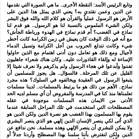
وتابع الرئيس الأسد: النقطة الأخرى.. ما هي الصورة التي نقدمها
عن الدين وعمن نقتدي به؟ يعني الذي يمثل هذا الدين على
الأرض هو الرسول عملياً والقرآن هو كلام الله والله فوق البشر
ولكن الشيء الملموس بالنسبة لنا هو الرسول.. هو قدم لنا
نماذج في الغضب؟ أم قدم نماذج في الهدوء ورباطة الجأش؟
مع أنه في ذلك الوقت كان يعيش في زمن الكرامة كانت أخطر
شيء وكانت تندلع الحروب من أجل الكرامة وتسيل الدماء
لأجيال ومع ذلك هو تعامل دون أدنى اهتمام مع الذين حاولوا
الإساءة له وإلقاء القاذورات عليه.. وكان هناك شعراء جاهليون
تفننوا وأبدعوا في هجاء الرسول ولم يذكرهم ولا نعرف شيئا إلا
القليل عن تلك المرحلة.. فالسؤال.. هل يجوز للمسلمين أن
يتبعوا الرسول في العقيدة ويخالفوه في السلوك؟ هذه مجرد
نماذج.. الأهم من ذلك هو ما يرتبط بالمسلمات.. لدينا مسلمات
تعلمناها منذ كنا في المدرسة والمفروض أن أي مسلم لديه الحد
الأدنى من الايمان هذه المسلمات موجودة في عقله
المصطلحات التي استخدمت في تلك المراحل السابقة عندما
يقوم بها المسلمون بهذا الغضب هو نصرة الدين ولكن الدين هو
الذي أتى لكي ينصر الإنسان الدين إلهي هو الذي ينصر البشري
ولا يمكن للبشري أن ينصر الإلهي وهذه مسلمة.. نحن ندافع عن
الدين ولكن لنفترض بأننا سلمنا بهذا المصطلح وأردنا جدلاً أو