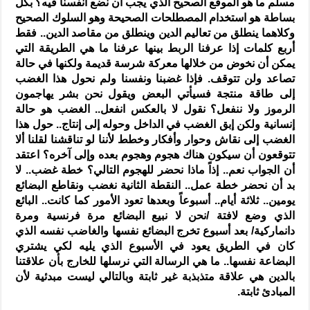
مسلم ما هو الموقع الصحيح الذي يجب أن نضع أنفسنا فيه؟ بكل
بساطة هو استخدام المصطلحات الصحيحة وهو السلوك الصحيح
وكلاهما ينطلق من تعاليم الدين وينطلق من مقاصد الدين.. فقط
أربع كلمات إذا عرفنا الربط بينها عرفنا ما هي الطريقة التي
يمكن أن نخوض من خلالها معركة شرسة قديمة ولكنها في حالة
تصاعد ولن تتوقف. فإذا غضبنا ونفسنا ولم نحول هذا الغضب
إلى طاقة منتجة فسيأتي البعض ويقول نحن بشر يهاجمون
الرموز ولا ننفعل؟ نقول لا بالعكس انفعل.. الغضب هو حالة
إنسانية ولكن إبق الغضب في الداخل وحوله إلى إنتاج.. حول هذا
الغضب إلى نقاش وحوار وأفكار وخطط لأننا لو تناقشنا لقلنا ألا
تتوقعون أن سيكون هناك هجوم وهجوم بعده وإلى آخره؟ اعتقد
أن الجواب نعم.. إذاً ماذا نحضر للهجوم التالي؟ خطة غضب.. لا
بد أن نحضر خطة عمل.. النقطة الثانية نغضب ونقاطع البضائع
يومين.. ثلاثة أيام.. أسبوعاً وبعدها تعود الأمور كما كانت.. البائع
الذي وضع لافتة /نحن لا نبيع البضائع مرة فرنسية ومرة
دانماركية/ بعد أسبوع تخرج البضائع نفسها والغاضب نفسه الذي
كان في الطريق يعود في الأسبوع الذي يليه لكي يشتري
البضاعة نفسها.. ما هي الرسالة التي نرسلها للخارج بأن علاقتنا
بالدين هي علاقة متذبذبة غير ثابتة وبالتالي ليست مبدئية لأن
المبادئ ثابتة.