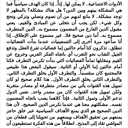
الأدوات الاجتماعية.. لا يمكن لها.. إذاً.. إذا كان الهدف سياسياً فما
هي المشكلة بينهم وبين الدين؟ هل هناك مشكلة؟ بالمظهر لا
توجد مشكلة.. لا مانع لديهم من أن نصوم ونصلي ونزكي ونحج
وكل شيء.. لكن يجب أن نتخلى عن المبادئ والقيم.. يعني
مقبول الدين الفارغ من المضمون مسموح به.. الدين المتطرف
مسموح به.. أما دين صحيح فلا.. غير مسموح على الإطلاق.. إذا
أنا سأعود مرة أخرى إلى التسعينيات عندما بدأت الفضائيات
تنطلق.. تذكرون كنا أمام حالتين إما فضائيات تفرغ العقل وتدفع
الجيل الشاب نحو التغرب أي باتجاه الفكر الغربي وخروج عن
القيم ومقابلها تماماً الفضائيات التي بدأت تكرس التطرف فكنا
أمام حالتين إما الأولى أو الثانية.. سيقول البعض هذا طبيعي
فالمجتمع كان منقسماً.. والتطرف الأول يخلق التطرف الثاني..
والتطرف الثاني يخلق التطرف الأول.. هذا كلام صحيح لو كان
تمويل هذه القنوات يأتي من مصادر متطرفة أو مصادر متغربة
ولكن تمويل هذه القنوات كان من مصدر واحد.. نفس الدول
تدعم الأولى وتمول الثانية.. فإذاً كلاهما يصب باتجاه المضمون
نفسه.. مشكلتهم معنا هي عندما نكرس الدين الصحيح.. لأن هذا
الدين الصحيح هو الذي يمنع الأهداف السياسية عبر خلق حاجز
يمنعهم من تحقيق الأهداف ويمنعهم من تحويلنا إلى قطعان من
المواشي تقاد إلى المذبح.. انطلاقاً من هذه الفكرة تستطيعون أن