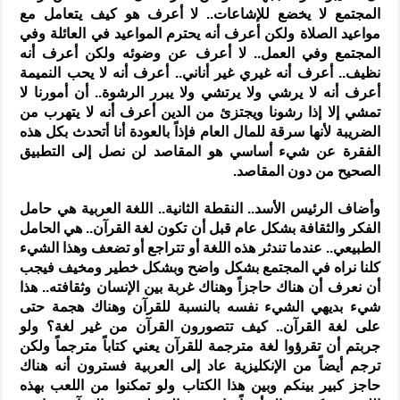
المجتمع لا يخضع للإشاعات.. لا أعرف هو كيف يتعامل مع
مواعيد الصلاة ولكن أعرف أنه يحترم المواعيد في العائلة وفي
المجتمع وفي العمل.. لا أعرف عن وضوئه ولكن أعرف أنه
نظيف.. أعرف أنه غيري غير أناني.. أعرف أنه لا يحب النميمة
أعرف أنه لا يرشي ولا يرتشي ولا يبرر الرشوة.. أن أمورنا لا
تمشي إلا إذا رشونا ويجتزئ من الدين أعرف أنه لا يتهرب من
الضريبة لأنها سرقة للمال العام فإذاً بالعودة أنا أتحدث بكل هذه
الفقرة عن شيء أساسي هو المقاصد لن نصل إلى التطبيق
الصحيح من دون المقاصد.
وأضاف الرئيس الأسد.. النقطة الثانية.. اللغة العربية هي حامل
الفكر والثقافة بشكل عام قبل أن تكون لغة القرآن.. هي الحامل
الطبيعي.. عندما تندثر هذه اللغة أو تتراجع أو تضعف وهذا الشيء
كلنا نراه في المجتمع بشكل واضح وبشكل خطير ومخيف فيجب
أن نعرف أن هناك حاجزاً وهناك غربة بين الإنسان وثقافته.. هذا
شيء بديهي الشيء نفسه بالنسبة للقرآن وهناك هجمة حتى
على لغة القرآن.. كيف تتصورون القرآن من غير لغة؟ ولو
جربتم أن تقرؤوا لغة مترجمة للقرآن يعني كتاباً مترجماً ولكن
ترجم أيضاً من الإنكليزية عاد إلى العربية فسترون أنه هناك
حاجز كبير بينكم وبين هذا الكتاب ولو تمكنوا من اللعب بهذه