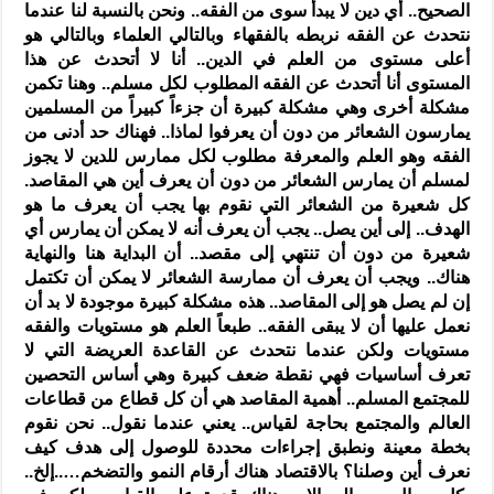
الصحيح.. أي دين لا يبدأ سوى من الفقه.. ونحن بالنسبة لنا عندما
نتحدث عن الفقه نربطه بالفقهاء وبالتالي العلماء وبالتالي هو
أعلى مستوى من العلم في الدين.. أنا لا أتحدث عن هذا
المستوى أنا أتحدث عن الفقه المطلوب لكل مسلم.. وهنا تكمن
مشكلة أخرى وهي مشكلة كبيرة أن جزءاً كبيراً من المسلمين
يمارسون الشعائر من دون أن يعرفوا لماذا.. فهناك حد أدنى من
الفقه وهو العلم والمعرفة مطلوب لكل ممارس للدين لا يجوز
لمسلم أن يمارس الشعائر من دون أن يعرف أين هي المقاصد.
كل شعيرة من الشعائر التي نقوم بها يجب أن يعرف ما هو
الهدف.. إلى أين يصل.. يجب أن يعرف أنه لا يمكن أن يمارس أي
شعيرة من دون أن تنتهي إلى مقصد.. أن البداية هنا والنهاية
هناك.. ويجب أن يعرف أن ممارسة الشعائر لا يمكن أن تكتمل
إن لم يصل هو إلى المقاصد.. هذه مشكلة كبيرة موجودة لا بد أن
نعمل عليها أن لا يبقى الفقه.. طبعاً العلم هو مستويات والفقه
مستويات ولكن عندما نتحدث عن القاعدة العريضة التي لا
تعرف أساسيات فهي نقطة ضعف كبيرة وهي أساس التحصين
للمجتمع المسلم.. أهمية المقاصد هي أن كل قطاع من قطاعات
العالم والمجتمع بحاجة لقياس.. يعني عندما نقول.. نحن نقوم
بخطة معينة ونطبق إجراءات محددة للوصول إلى هدف كيف
نعرف أين وصلنا؟ بالاقتصاد هناك أرقام النمو والتضخم…..إلخ..