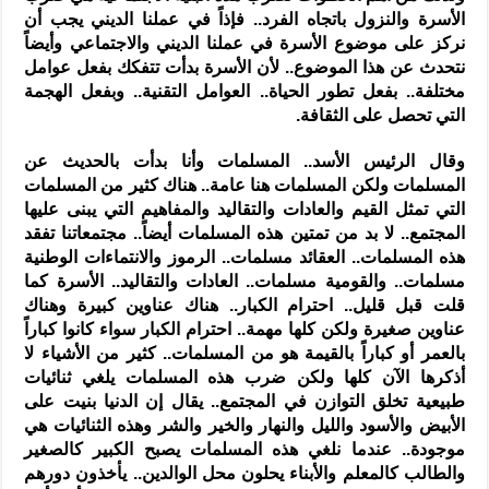
الأسرة والنزول باتجاه الفرد.. فإذاً في عملنا الديني يجب أن
نركز على موضوع الأسرة في عملنا الديني والاجتماعي وأيضاً
نتحدث عن هذا الموضوع.. لأن الأسرة بدأت تتفكك بفعل عوامل
مختلفة.. بفعل تطور الحياة.. العوامل التقنية.. وبفعل الهجمة
التي تحصل على الثقافة.
وقال الرئيس الأسد.. المسلمات وأنا بدأت بالحديث عن
المسلمات ولكن المسلمات هنا عامة.. هناك كثير من المسلمات
التي تمثل القيم والعادات والتقاليد والمفاهيم التي يبنى عليها
المجتمع.. لا بد من تمتين هذه المسلمات أيضاً.. مجتمعاتنا تفقد
هذه المسلمات.. العقائد مسلمات.. الرموز والانتماءات الوطنية
مسلمات.. والقومية مسلمات.. العادات والتقاليد.. الأسرة كما
قلت قبل قليل.. احترام الكبار.. هناك عناوين كبيرة وهناك
عناوين صغيرة ولكن كلها مهمة.. احترام الكبار سواء كانوا كباراً
بالعمر أو كباراً بالقيمة هو من المسلمات.. كثير من الأشياء لا
أذكرها الآن كلها ولكن ضرب هذه المسلمات يلغي ثنائيات
طبيعية تخلق التوازن في المجتمع.. يقال إن الدنيا بنيت على
الأبيض والأسود والليل والنهار والخير والشر وهذه الثنائيات هي
موجودة.. عندما نلغي هذه المسلمات يصبح الكبير كالصغير
والطالب كالمعلم والأبناء يحلون محل الوالدين.. يأخذون دورهم