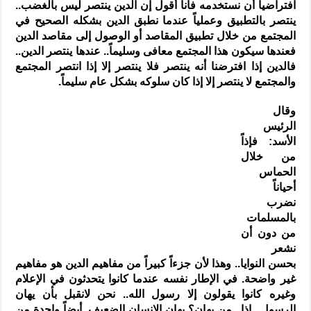
افتراضياً أن نستخدمه فأنا أقول إن الدين ينتصر ليس بالغضب..
ينتصر بالتطبيق وعملياً عندما نطبق الدين بشكله الصحيح في
المجتمع من خلال تطبيق المقاصد أو الوصول إلى مقاصد الدين
فعندها سيكون هذا المجتمع معافى وسليماً.. عندها ينتصر الدين..
فالدين إذا افترضنا أنه ينتصر فلا ينتصر إلا إذا انتصر المجتمع
والمجتمع لا ينتصر إلا إذا كان سلوكه بشكل عام سليماً.
وقال
الرئيس
الأسد: فإذاً
من خلال
الحماس
أحياناً
نضرب
بالمسلمات
من دون أن
نشعر
بحسن النوايا.. وهذا لأن جزءاً كبيراً من مفاهيم الدين هو مفاهيم
غير واضحة. في الإطار نفسه عندما كانوا يتحدثون في الإعلام
وغيره كانوا يقولون إلا رسول الله.. نحن لانقبل بأن يهان
الرسول.. إذا.. من يهان؟ يهان الإنسان الضعيف. أيضاً واحدة من