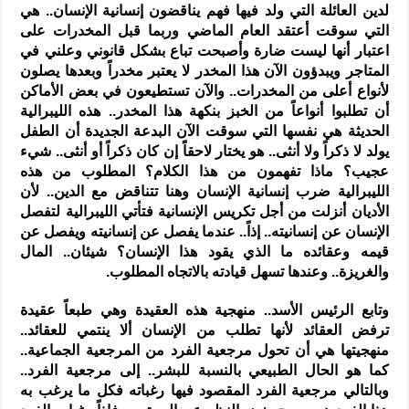
لدين العائلة التي ولد فيها فهم يناقضون إنسانية الإنسان.. هي
التي سوقت أعتقد العام الماضي وربما قبل المخدرات على
اعتبار أنها ليست ضارة وأصبحت تباع بشكل قانوني وعلني في
المتاجر ويبدؤون الآن هذا المخدر لا يعتبر مخدراً وبعدها يصلون
لأنواع أعلى من المخدرات.. والآن تستطيعون في بعض الأماكن
أن تطلبوا أنواعاً من الخبز بنكهة هذا المخدر.. هذه الليبرالية
الحديثة هي نفسها التي سوقت الآن البدعة الجديدة أن الطفل
يولد لا ذكراً ولا أنثى.. هو يختار لاحقاً إن كان ذكراً أو أنثى.. شيء
عجيب؟ ماذا تفهمون من هذا الكلام؟ المطلوب من هذه
الليبرالية ضرب إنسانية الإنسان وهنا تتناقض مع الدين.. لأن
الأديان أنزلت من أجل تكريس الإنسانية فتأتي الليبرالية لتفصل
الإنسان عن إنسانيته.. إذاً.. عندما يفصل عن إنسانيته ويفصل عن
قيمه وعقائده ما الذي يقود هذا الإنسان؟ شيئان.. المال
والغريزة.. وعندها تسهل قيادته بالاتجاه المطلوب.
وتابع الرئيس الأسد.. منهجية هذه العقيدة وهي طبعاً عقيدة
ترفض العقائد لأنها تطلب من الإنسان ألا ينتمي للعقائد..
منهجيتها هي أن تحول مرجعية الفرد من المرجعية الجماعية..
كما هو الحال الطبيعي بالنسبة للبشر.. إلى مرجعية الفرد..
وبالتالي مرجعية الفرد المقصود فيها رغباته فكل ما يرغب به