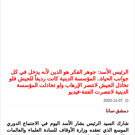
الرئيس الشرع يستقبل وفداً من أعضاء مجلسي النواب والشيوخ الأمريكي
المركزي يحذر من التعامل بالعملات الرقمية: غير قانونية وتنطوي على م
وفد من الإدارة العامة لحرس الحدود السورية يزور تركيا لبحث سبل التع
هيئة المفقودين: توثيق 63 مقبرة جماعية وخطة لإطلاق منصة رقمية وبطاقة دعم- فيديو
التربية السورية: امتحان تعويضي لطلاب المرحلة الانتقالية المتغيبين عن ا
الداخلية: منفذ تفجير حي الميسر بحلب صاحب سوابق ومدمن مخدرات
سوريا تبحث مع الإيسيسكو التعاون في البحث العلمي وحماية التراث الث
الرئيس الأسد: جوهر الفكر هو الدين لأنه يدخل في كل
جوانب الحياة.. المؤسسة الدينية كانت رديفاً للجيش فلو
تخاذل الجيش لانتصر الإرهاب ولو تخاذلت المؤسسة
الدينية لانتصرت الفتنة-فيديو
2020-12-07
دمشق-سانا
شارك السيد الرئيس بشار الأسد اليوم في الاجتماع الدوري
الموسع الذي تعقده وزارة الأوقاف للسادة العلماء والعالمات