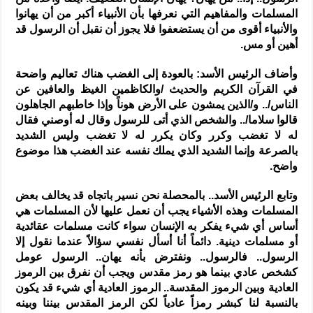
المسلمات والمفاهيم التي نعرفها بأن الأنبياء أكبر من أن يهانوا
والأنبياء أقوى من أن يستضعفوا فلا يجوز أن نقبل أن الرسول قد
أهين أو مس.
وأضاف الرئيس الأسد: بالعودة إلى الغضب هناك تعاليم واضحة
في القرآن الكريم والحديث /والكاظمين الغيظ والعافين عن
الناس/.. و/الذين يمشون على الأرض هوناً وإذا خاطبهم الجاهلون
قالوا سلاما/.. والشخص الذي أتى للرسول وقال له أوصني فقال
له لا تغضب وكرر وكان يكرر له لا تغضب وليس الشديد
بالصرعة وإنما الشديد الذي يملك نفسه عند الغضب هذا موضوع
واضح.
وتابع الرئيس الأسد.. بالمحصلة نحن نسير باتجاه قد يخالف بعض
المسلمات وهذه الأشياء يجب أن نعمل عليها لأن المسلمات هي
أساس أي شيء يفكر به الإنسان سواء كانت مسلمات عقائدية
أو مسلمات دينية. دائماً أنا أسأل نفسي سؤالاً عندما نقول إلا
الرسول.. فالرسول.. ونفترض بأنه يهان.. الرسول عومل
كشخص عادي بينما هو رمز مقدس ويجب أن نفرق بين الرموز
العادية وبين الرموز المقدسة.. الرموز العادية أي شيء قد يكون
بالنسبة لنا كبشر رمزاً عادياً لكن الرمز المقدس بيننا وبينه