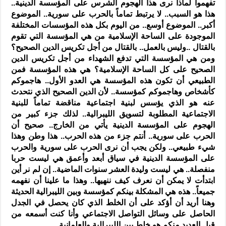
تفهموا لماذا نرى هذا الهجوم الشرس على المؤسسة الدينية..
هذا هو السبب.. لا يرتبط تماماً بالحرب على سورية.. الموضوع
أكبر.. الموضوع أوسع.. من اليوم بكل هذه المؤسسات المختلفة
الموجودة على الساحة الإسلامية من هي المؤسسة التي تقوم
بالقتال ..وليس بالعمل.. بالقتال من أجل تكريس الدين الصحيح؟
ومن هي المؤسسة التي تدفع الشهداء من أجل تكريس الدين
الصحيح على كل الساحة الإسلامية؟ هي هذه المؤسسة فمن
الطبيعي أن تكون هذه المؤسسة هي العدو الأول.. هاجموكم
كأشخاص وهاجموكم كمؤسسة.. لأن الدين الصحيح الذي نتحدث
عنه هو الذي يؤسس لبنية اجتماعية مناقضة تماماً للبنية
الاجتماعية المطلوبة لتسويق الليبرالية.. لذلك جزء كبير من
الهجوم على المؤسسة الدينية يأتي من الخارج.. صحيح أن
الحرب على سورية.. أنتم جزء من هذه الحرب.. هذا وطن وهذا
شيء طبيعي.. ولكن يجب أن نرى الحرب على سورية والحرب
على المؤسسة الدينية في سياق أبعد وأعمق هي ليست حربا
منفصلة.. هي ليست وليدة العشر سنوات الماضية.. إن لم نر أين
ابتدأت لا يمكن أن نعرف كيف ننهيها.. وهذا ما علينا أن نفهمه
جميعاً.. هذه هي المشكلة بينكم كمؤسسة وبين الليبرالية الحديثة
وهنا أريد أن أؤكد على أن الخلط الذي كان يحصل في الجدل
الحاصل على وسائل التواصل الاجتماعي وأنا كنت أسمعه من
قبل العديد منكم هو خلط بين الليبرالية والعلمانية.