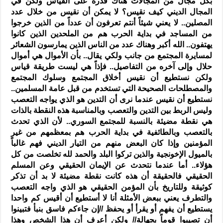
بكل مجال من المجالات هناك قدرة على القياس ولكن في
المجال الديني كيف نقيس؟ لا يمكن أن نقيس من خلال عدد
المصلين.. لا يعني شيئاً أنتم تعرفون أن عدداً من الذين خرجوا
من المساجد في بداية الحرب هم من الملحدين الذين كانوا
يهتفون.. الله أكبر وهناك عدد من الناس الذين يمارسون الشعائر
لمسايرة المجتمع من جانب ولكي يقال.. بأن الأموال هي أموال
حلال وإلى آخره من التفاصيل.. فإذاً هي ليست طريقة قياس
ولكن نستطيع أن نقيس أخلاق المجتمع وسلوك المجتمع
والمصطلحات الصحيحة التي تستخدم من قبل عامة المسلمين..
نستطيع أن نقيس عندما نرى أن التدين هو الذي يواجه التعصب
وليس الربط بين التدين والتعصب وبالمناسبة هذه النقطة بالذات
هي نقطة مضيئة بالنسبة للمجتمع السوري.. لأن الذي تحدث
بالتعصب وبالطائفية في بداية الحرب هم بمعظمهم من غير
المؤمنين وإذا كان البعض منهم من التيار الديني فهم غالباً
بالميول الإخونجية والذين تركوا البلد والحمد لله تخلصت من كل
هؤلاء.. أما عندما نتحدث عن الإيمان الحقيقي وعن المسلم
الحقيقي فالحقيقة أن هذه كانت نقطة مضيئة لا بد أن تذكر
كوثيقة وللتاريخ بأن المؤمن الحقيقي هو الذي واجه التعصب
والتطرف يعني ببعض الأمثلة أنا لا أستطيع أن أقيس كم واحدا
يستطيع أن يفهم أو يقرأ أو يحفظ //إن جاءكم فاسق بنبأ فتبينوا
أن تصيبوا قوماً بجهالة// ولكن أعرف أن هذا الشخص وهذا