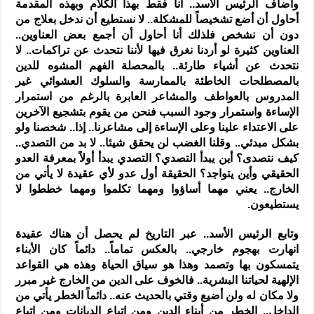
وأضاف الرئيس الأسد.. أنا فقط بهذا الكلام وبهذه المقدمة
أحاول أن أضع تشخيصاً للمشكلة.. لا نستطيع أن ندخل بعلاج من
دون أن نشخص فلذلك أنا أحاول أن أجمع بعض العناوين..
العناوين كثيرة لو أردنا نغرق فيها لأننا نتحدث عن تراكمات.. لا
نتحدث عن أشياء طارئة.. بالمحصلة الفهم المشوه للدين
بالمصطلحات الخاطئة بالممارسة والسلوك العشوائي غير
المدروس بالعواطف والمشاعر العابرة بالرغم من استمرار
الإساءة واستمرار وجود السبب فنحن من يقوم بتشجيع الآخرين
على الاعتداء علينا وعلى الإساءة إلى مشاعرنا.. إذا.. شخصنا ولو
بشكل مبدئي.. وقلنا الغضب لن يحقق شيئا.. لا بد من التصدي..
كيف نتصدى؟ أين يبدأ التصدي؟ التصدي يبدأ أولاً بمعرفة العدو
الحقيقي وأين يتواجد؟ الحقيقة أول عدو لأي عقيدة لا يأتي من
الخارج.. يعني مهما أساؤوا ومهما تكلموا ومهما خططوا لا
يستطيعون.
وتابع الرئيس الأسد.. عبر التاريخ لم يحصل أن هناك عقيدة
انهارت بهجوم خارجي.. بالعكس تماماً.. دائماً كان الأبناء
يتمسكون بها وتصمد وهذا هو سياق الحياة وهذه هي القواعد
الإلهية لحياتنا البشرية.. فالخوف على الدين من الخارج غير مبرر
ولا مكان له ولن أضيع وقتي بالحديث عنه.. دائماً الخطر يأتي من
الداخل.. الخطر من أبناء الدين ومن اتباع الديانات ومن اتباع