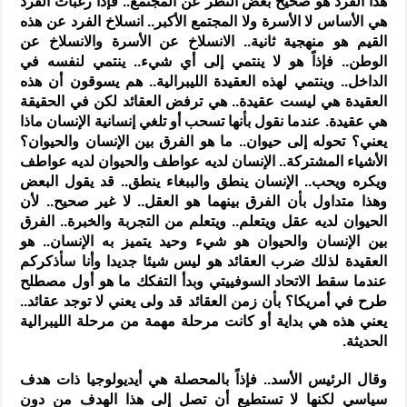
هذا الفرد هو صحيح بغض النظر عن المجتمع.. فإذاً رغبات الفرد
هي الأساس لا الأسرة ولا المجتمع الأكبر.. انسلاخ الفرد عن هذه
القيم هو منهجية ثانية.. الانسلاخ عن الأسرة والانسلاخ عن
الوطن.. فإذاً هو لا ينتمي إلى أي شيء.. ينتمي لنفسه في
الداخل.. وينتمي لهذه العقيدة الليبرالية.. هم يسوقون أن هذه
العقيدة هي ليست عقيدة.. هي ترفض العقائد لكن في الحقيقة
هي عقيدة. عندما نقول بأنها تسحب أو تلغي إنسانية الإنسان ماذا
يعني؟ تحوله إلى حيوان.. ما هو الفرق بين الإنسان والحيوان؟
الأشياء المشتركة.. الإنسان لديه عواطف والحيوان لديه عواطف
ويكره ويحب.. الإنسان ينطق والببغاء ينطق.. قد يقول البعض
وهذا متداول بأن الفرق بينهما هو العقل.. لا غير صحيح.. لأن
الحيوان لديه عقل ويتعلم.. ويتعلم من التجربة والخبرة.. الفرق
بين الإنسان والحيوان هو شيء وحيد يتميز به الإنسان.. هو
العقيدة لذلك ضرب العقائد هو ليس شيئا جديدا وأنا سأذكركم
عندما سقط الاتحاد السوفييتي وبدأ التفكك ما هو أول مصطلح
طرح في أمريكا؟ بأن زمن العقائد قد ولى يعني لا توجد عقائد..
يعني هذه هي بداية أو كانت مرحلة مهمة من مرحلة الليبرالية
الحديثة.
وقال الرئيس الأسد.. فإذاً بالمحصلة هي أيديولوجيا ذات هدف
سياسي لكنها لا تستطيع أن تصل إلى هذا الهدف من دون