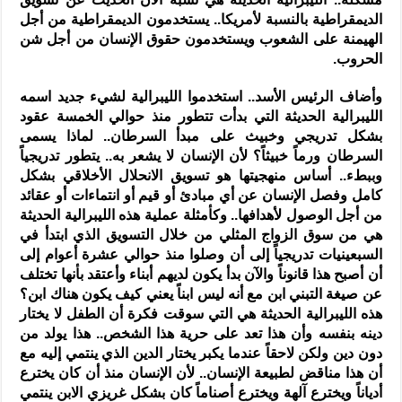
الديمقراطية بالنسبة لأمريكا.. يستخدمون الديمقراطية من أجل
الهيمنة على الشعوب ويستخدمون حقوق الإنسان من أجل شن
الحروب.
وأضاف الرئيس الأسد.. استخدموا الليبرالية لشيء جديد اسمه
الليبرالية الحديثة التي بدأت تتطور منذ حوالي الخمسة عقود
بشكل تدريجي وخبيث على مبدأ السرطان.. لماذا يسمى
السرطان ورماً خبيثاً؟ لأن الإنسان لا يشعر به.. يتطور تدريجياً
وببطء.. أساس منهجيتها هو تسويق الانحلال الأخلاقي بشكل
كامل وفصل الإنسان عن أي مبادئ أو قيم أو انتماءات أو عقائد
من أجل الوصول لأهدافها.. وكأمثلة عملية هذه الليبرالية الحديثة
هي من سوق الزواج المثلي من خلال التسويق الذي ابتدأ في
السبعينيات تدريجياً إلى أن وصلوا منذ حوالي عشرة أعوام إلى
أن أصبح هذا قانوناً والآن بدأ يكون لديهم أبناء وأعتقد بأنها تختلف
عن صيغة التبني ابن مع أنه ليس ابناً يعني كيف يكون هناك ابن؟
هذه الليبرالية الحديثة هي التي سوقت فكرة أن الطفل لا يختار
دينه بنفسه وأن هذا تعد على حرية هذا الشخص.. هذا يولد من
دون دين ولكن لاحقاً عندما يكبر يختار الدين الذي ينتمي إليه مع
أن هذا مناقض لطبيعة الإنسان.. لأن الإنسان منذ أن كان يخترع
أدياناً ويخترع آلهة ويخترع أصناماً كان بشكل غريزي الابن ينتمي