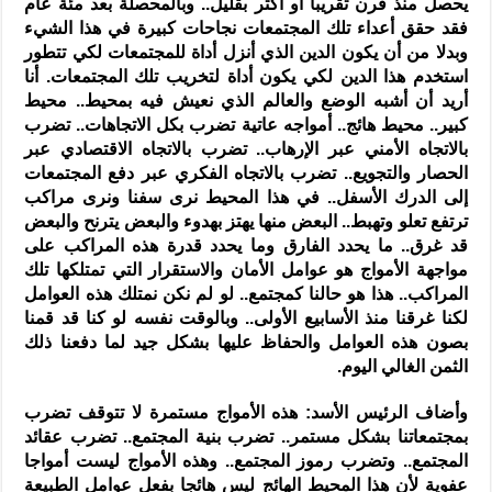
يحصل منذ قرن تقريباَ أو أكثر بقليل.. وبالمحصلة بعد مئة عام
فقد حقق أعداء تلك المجتمعات نجاحات كبيرة في هذا الشيء
وبدلا من أن يكون الدين الذي أنزل أداة للمجتمعات لكي تتطور
استخدم هذا الدين لكي يكون أداة لتخريب تلك المجتمعات. أنا
أريد أن أشبه الوضع والعالم الذي نعيش فيه بمحيط.. محيط
كبير.. محيط هائج.. أمواجه عاتية تضرب بكل الاتجاهات.. تضرب
بالاتجاه الأمني عبر الإرهاب.. تضرب بالاتجاه الاقتصادي عبر
الحصار والتجويع.. تضرب بالاتجاه الفكري عبر دفع المجتمعات
إلى الدرك الأسفل.. في هذا المحيط نرى سفنا ونرى مراكب
ترتفع تعلو وتهبط.. البعض منها يهتز بهدوء والبعض يترنح والبعض
قد غرق.. ما يحدد الفارق وما يحدد قدرة هذه المراكب على
مواجهة الأمواج هو عوامل الأمان والاستقرار التي تمتلكها تلك
المراكب.. هذا هو حالنا كمجتمع.. لو لم نكن نمتلك هذه العوامل
لكنا غرقنا منذ الأسابيع الأولى.. وبالوقت نفسه لو كنا قد قمنا
بصون هذه العوامل والحفاظ عليها بشكل جيد لما دفعنا ذلك
الثمن الغالي اليوم.
وأضاف الرئيس الأسد: هذه الأمواج مستمرة لا تتوقف تضرب
بمجتمعاتنا بشكل مستمر.. تضرب بنية المجتمع.. تضرب عقائد
المجتمع.. وتضرب رموز المجتمع.. وهذه الأمواج ليست أمواجا
عفوية لأن هذا المحيط الهائج ليس هائجا بفعل عوامل الطبيعة