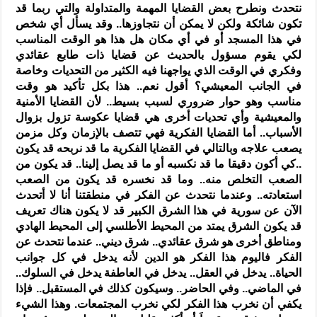
نتحدث ونطرح بعض القضايا المهمة والمتداولة والتي ربما قد
تكون شائكة ولكن لا يمكن أن نتجاوزها.. وقد يسأل أي شخص
في هذا المسجد أو في أي مكان هل هذا هو الوقت المناسب
لكي يقوم مسؤول بالحديث عن قضايا ذات طابع عقائدي
وفكري في الوقت الذي يواجهنا فيه الكثير من التحديات وخاصة
في الجانب المعيشي؟ أقول نعم.. هذا بكل تأكيد هو وقت
مناسب وهو حوار ضروري لسبب بسيط.. لأن القضايا الأمنية
والمعيشية وأي تحديات أخرى هي قضايا عكوسة تزول بزوال
الأسباب.. أما القضايا الفكرية فهي تتصف بالإزمان وكل مزمن
يصعب علاجه وبالتالي في القضايا الفكرية ما قد نربحه قد يكون
..كي أكون دقيقا ما قد نكسبه أو ما قد يصل إلينا.. قد يكون من
الصعب التخلص منه.. وما قد نخسره قد يكون من الصعب
استعادته.. وعندما نتحدث عن الفكر في منطقتنا أنا لا أتحدث
الآن عن سورية في هذا الشرق الكبير قد لا يكون هناك تعريف
قد يكون الشرق يمتد من المحيط الأطلسي إلى المحيط الهادي
ومناطق أخرى هو شرق عقائدي.. شرق ديني.. عندما نتحدث عن
الفكر فاليوم هذا الفكر هو الدين لأنه يدخل في كل جوانب
الحياة.. يدخل في العقل.. يدخل في العاطفة يدخل في السلوك..
في الماضي.. وفي الحاضر.. وسيكون كذلك في المستقبل.. فإذا
يكفي أن نخرب هذا الفكر لكي نخرب المجتمعات. وهذا الشيء