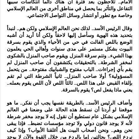
الأمام.. تلاحظون بعد فترة أن هناك دائماً انتكاسات سببها
التفاعل والتأثر بما يحصل في مناطق أخرى من العالم الإسلامي
وخاصة مع تطور أو انتشار وسائل التواصل الاجتماعي.
وقال الرئيس الأسد.. لذلك نحن العالم الإسلامي ولكن هم.. لنبدأ
بتحديد هذه الهوية وسأصل إليها لاحقاً ولكن أنا أريد أن أشبه
الوضع باللص الفالت في حي من الأحياء والذي يقوم بسرقة
البيوت بشكل مستمر على مدى سنوات وأهالي الحي يعلمون
بهذا الشيء.. وتتم سرقة المنزل ويقوم صاحب المنزل بالشكوى
لمخفر الشرطة.. بالتحقيقات يكتشفون أن صاحب المنزل لم
يقم بأي إجراءات.. الباب مفتوح والشبابيك مفتوحة.. من يتحمل
المسؤولية؟ أولا صاحب المنزل.. ثانياً الشرطة التي لم تقم
بإلقاء القبض على هذا اللص.. ثالثاً اللص لأن اللص يقوم بعمله..
يعني ماذا يفعل لص؟ يقوم بالسرقة.
وأضاف الرئيس الأسد.. بالطريقة نفسها يجب أن نفكر.. ما هو
موقعنا لو أردنا أن نسقط هذه الحالة على وضعنا في العالم
الإسلامي بشكل عام نستطيع أن نقول إنه لا يوجد مخفر شرطة
لأنه لا يوجد قانون دولي ولا توجد مؤسسات تضبط.. فإذا يبقى
نحن وهم.. ونحن أصحاب البيت هل أغلقنا الأبواب؟ وإذا كيف
نردع اللص؟ بحالتين إما بالردع من خلال القوة والآن لا يوجد