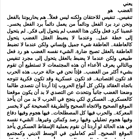
يعني
الغضب هو
تنفيس.. تنفيس للاحتقان ولكنه ليس فعلاً.. هم يحاربوننا بالفعل
ونحن نرد برد الفعل ودائماً من يعمل دائماً برد الفعل يخسر..
غضبنا كرد فعل ولكن هذا الغضب لم يتحول إلى فكر.. لم يتحول
إلى خطة عمل.. وعندما لا يضبط العقل الغضب يتحول
كالعاطفة.. العاطفة شيء جميل وإنساني ولكن عندما لا تضبط
العاطفة بالعقل تصبح ضارة. الشيء نفسه الغضب هو رد فعل
طبيعي ولكن عندما لا يضبط بالعقل يتحول إلى مجرد تنفيس
وبالتالي يعرف الأعداء أن هذه المجتمعات لا تستطيع أن تقوم
بشيء أكثر من الغضب.. فإذاً نحن في حالة حرب.. هذه الحرب
قد تكون اقتصادية.. قد تكون عسكرية وقد تكون فكرية تتوجه
باتجاه العقائد ولكن كل أنواع الحروب إذا أردنا أن نتصدى طالما
وضعنا الغضب جانباً ونتحدث عن التصدي لا بد أن يكون موقعنا
كالعسكري.. العسكري لكي ينجح في الحرب لا بد من أن يأخذ
الموقع الصحيح والاتجاه الصحيح والطريقة الصحيحة كي لا يخسر
المعركة.. والحرب فيها كل المصطلحات.. فيها هجوم وفيها دفاع
وفيها هجوم تضليلي وفيها رصد وكمائن وغيرها.. الشيء نفسه
في هذه الحالة لو أردنا أن نقوم بعملية الإسقاط العسكري يأخذ
الموقع الصحيح.. أنتم كعاملين في الوسط الديني وكمجتمع