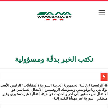
نكتب الخبر بدقّة ومسؤولية
الأمن الداخلي يعثر على مقبرة جماعية في ريف اللاذقية تضم 9 جثامين
الرئيسية
/
رئاسة الجمهورية العربية السورية
/
المقابلات
/
الرئيس الأسد
لوكالتي ريا نوفوستي وسبوتنيك الروسيتين: الانتقال السياسي هو
الوزير الشيباني يبحث في باريس تعزيز الاستقرار في سوريا
الانتقال من دستور إلى آخر والحديث عن هيئة انتقالية غير دستوري وغير
منطقي.. سورية غير مهيأة للفيدرالية
برنية: مرسوم بإعفاء مستهلكي الكهرباء المنزلية والتجارية والصناعية م