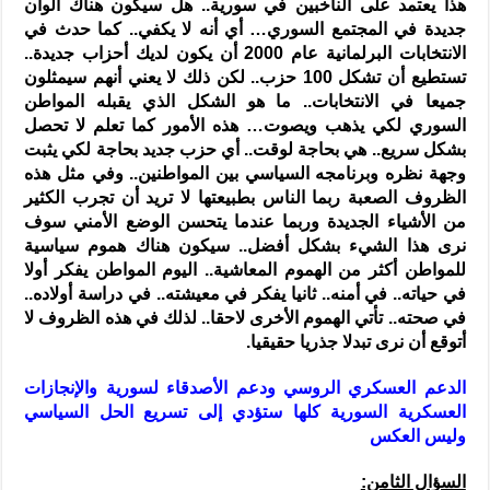
هذا يعتمد على الناخبين في سورية.. هل سيكون هناك ألوان
جديدة في المجتمع السوري… أي أنه لا يكفي.. كما حدث في
الانتخابات البرلمانية عام 2000 أن يكون لديك أحزاب جديدة..
تستطيع أن تشكل 100 حزب.. لكن ذلك لا يعني أنهم سيمثلون
جميعا في الانتخابات.. ما هو الشكل الذي يقبله المواطن
السوري لكي يذهب ويصوت… هذه الأمور كما تعلم لا تحصل
بشكل سريع.. هي بحاجة لوقت.. أي حزب جديد بحاجة لكي يثبت
وجهة نظره وبرنامجه السياسي بين المواطنين.. وفي مثل هذه
الظروف الصعبة ربما الناس بطبيعتها لا تريد أن تجرب الكثير
من الأشياء الجديدة وربما عندما يتحسن الوضع الأمني سوف
نرى هذا الشيء بشكل أفضل.. سيكون هناك هموم سياسية
للمواطن أكثر من الهموم المعاشية.. اليوم المواطن يفكر أولا
في حياته.. في أمنه.. ثانيا يفكر في معيشته.. في دراسة أولاده..
في صحته.. تأتي الهموم الأخرى لاحقا.. لذلك في هذه الظروف لا
أتوقع أن نرى تبدلا جذريا حقيقيا.
الدعم العسكري الروسي ودعم الأصدقاء لسورية والإنجازات
العسكرية السورية كلها ستؤدي إلى تسريع الحل السياسي
وليس العكس
السؤال الثامن: