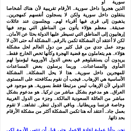
سورية أو
الذين هجروا داخل سورية.. الأرقام تقريبية لأن هناك أشخاصا
ينتقلون داخل سورية ولكن لا يسجلون أنفسهم كمهجرين..
يذهبون إلى قرى فيها أقرباء لهم.. ويجلسون عند عائلات
صديقة.. معظم هؤلاء يأتون من المناطق التي يوجد فيها
إرهابيون إلى المناطق التي تسيطر عليها الدولة بحثا عن الأمان..
لكن لا أعتقد أن المشكلة تكمن بالرقم.. المشكلة أنه حتى الآن لا
يوجد عمل جدي من قبل كثير من دول العالم لحل مشكلة
هؤلاء.. هم يتعاملون مع قضية الهجرة وكأنها تخص الخارج فقط..
يريدون أن يستقبلوهم في بعض الدول الأوروبية ليؤمنوا لهم
المأوى والمساعدات.. وربما يرسلون بعض المساعدات
للمهجرين داخل سورية.. هذا لا يحل المشكلة.. المشكلة
الأساسية هي الإرهاب.. فيجب أن نقوم بمكافحته على المستوى
الدولي لأن الإرهاب ليس مرتبطا فقط بسورية.. هو موجود في
العراق.. هو مدعوم بشكل مباشر من تركيا.. هو مدعوم بشكل
مباشر من العائلة السعودية المالكة.. وجزء من الدول الغربية
وخاصة فرنسا وبريطانيا.. وباقي الدول تنظر.. تشاهد.. لا تقوم
بعمل جاد.. أعتقد أنه هنا تكمن المشكلة أكثر من مشكلة الأرقام
بحد ذاتها.
نحن بدأنا عملية إعادة الإعمار حتى قبل أن تنتهي الأزمة لكي