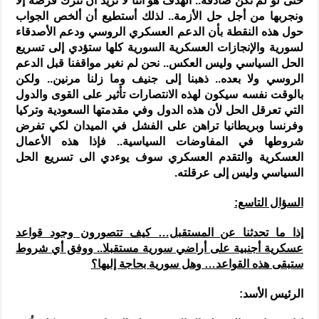
حتى لو لم تكن صادقة.. الهدف هو أننا لا نريد أن نترك فرصة إلا
ونجربها من أجل حل الأزمة.. لذلك أستطيع أن ألخص الجواب
حول هذه النقطة بأن الدعم العسكري الروسي ودعم الأصدقاء
لسورية والإنجازات العسكرية السورية كلها ستؤدي إلى تسريع
الحل السياسي وليس العكس.. نحن لم نغير مواقفنا قبل الدعم
الروسي ولا بعده.. ذهبنا إلى جنيف وما زلنا مرنين.. ولكن
بالوقت نفسه سيكون لهذه الانتصارات تأثير على القوى والدول
التي تعرقل الحل لأن هذه الدول وفي مقدمتها السعودية وتركيا
وفرنسا وبريطانيا تراهن على الفشل في الميدان لكي تفرض
شروطها في المفاوضات السياسية.. فإذا هذه الأعمال
العسكرية والتقدم العسكري سوف يوءدي الى تسريع الحل
السياسي وليس إلى عرقلته.
السؤال التاسع:
إذا ما تحدثنا عن المستقبل… كيف تتصورون وجود قواعد
عسكرية أجنبية على أراضي سورية مستقبلا.. ووفق أي شروط
ستبقى هذه القواعد… وهل سورية بحاجة إليها؟
الرئيس الأسد: