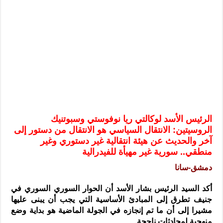
الرئيس الشرع يستقبل وفداً من أعضاء مجلسي النواب والشيوخ الأمريكي
المركزي يحذر من التعامل بالعملات الرقمية: غير قانونية وتنطوي على م
وفد من الإدارة العامة لحرس الحدود السورية يزور تركيا لبحث سبل التع
هيئة المفقودين: توثيق 63 مقبرة جماعية وخطة لإطلاق منصة رقمية وبطاقة دعم- فيديو
التربية السورية: امتحان تعويضي لطلاب المرحلة الانتقالية المتغيبين عن ا
الداخلية: منفذ تفجير حي الميسر بحلب صاحب سوابق ومدمن مخدرات
سوريا تبحث مع الإيسيسكو التعاون في البحث العلمي وحماية التراث الث
الرئيس الأسد لوكالتي ريا نوفوستي وسبوتنيك
الروسيتين: الانتقال السياسي هو الانتقال من دستور إلى
آخر والحديث عن هيئة انتقالية غير دستوري وغير
منطقي.. سورية غير مهيأة للفيدرالية
دمشق-سانا
أكد السيد الرئيس بشار الأسد أن الحوار السوري السوري في
جنيف تطرق إلى المبادئ الأساسية التي يجب أن يبنى عليها
مشيرا إلى أن ما تم إنجازه في الجولة الماضية هو بداية وضع
منهجية لمحادثات ناجحة.