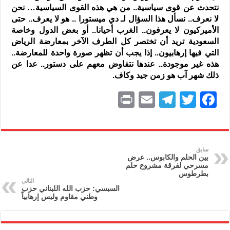
نتحدث عن قوى سياسية.. من هي هذه القوى السياسية… نحن
لا نعرف.. نسأل هذا السؤال لـ دي ميستورا .. هو لا يعرف.. حتى
الأميركيون لا يعرفون.. الغرب أحيانا.. أو بعض الدول وخاصة
السعودية تريد أن تختصر كل الطرف الآخر بمعارضة الرياض
التي فيها إرهابيون.. إذا يجب أن تظهر صورة واحدة للمعارضة..
هذه غير موجودة.. عندها نتفاوض معهم على دستور.. عدا عن
ذلك شهر آب هو زمن جيد وكاف.
P
E
T
T
F
ri
m
el
w
a
nt
ai
e
itt
c
l
gr
er
e
سابق
بين الحلم والكابوس.. عرض
a
b
مسرحي لفرقة مشروع حلم
بطرطوس
m
o
التالي
السبسي: حزب الله اللبناني حزب
o
وطني مقاوم وليس إرهابياً
k