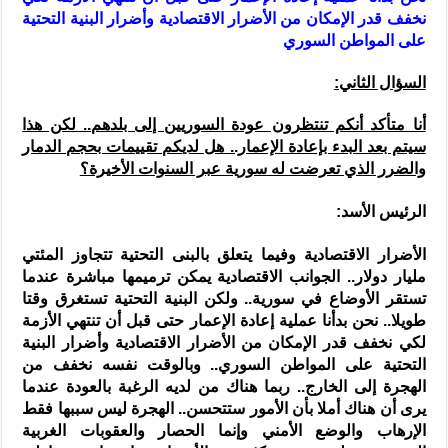
نخفف قدر الإمكان من الأضرار الاقتصادية وأضرار البنية التحتية
على المواطن السوري
السؤال الثاني:
أنا متأكد أنكم تنتظرون عودة السوريين إلى بلدهم.. لكن هذا
سيتم بعد البدء بإعادة الإعمار.. هل لديكم تقييمات بحجم الدمار
والضرر الذي تعرضت له سورية عبر السنوات الأخيرة؟
الرئيس الأسد:
الأضرار الاقتصادية وفيما يتعلق بالبنى التحتية تتجاوز المئتي
مليار دولار.. الجوانب الاقتصادية يمكن ترميمها مباشرة عندما
تستقر الأوضاع في سورية.. ولكن البنية التحتية تستغرق وقتا
طويلا.. نحن بدأنا عملية إعادة الإعمار حتى قبل أن تنتهي الأزمة
لكي نخفف قدر الإمكان من الأضرار الاقتصادية وأضرار البنية
التحتية على المواطن السوري.. وبالوقت نفسه نخفف من
الهجرة إلى الخارج.. ربما هناك من لديه الرغبة بالعودة عندما
يرى أن هناك أملا بأن الأمور ستتحسن.. الهجرة ليس سببها فقط
الإرهاب والوضع الأمني وإنما الحصار والعقوبات الغربية