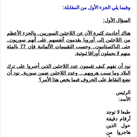
وفيما يلي الجزء الأول من المقابلة:
السؤال الأول:
هناك أحاديث كثيرة الآن عن اللاجئين السوريين.. والجزء الأعظم
من اللاجئين إلى أوروبا يقدمون أنفسهم على أنهم سوريون..
حتى الباكستانيون.. وحسب التقييمات الألمانية فإن 77 بالمئة
منهم لا يحملون أوراقا ثبوتية.
نود أن نفهم كيف تقيمون عدد اللاجئين الذين أجبروا على ترك
البلاد وما سبب هروبهم… وعدد اللاجئين ضمن سورية.. نود أن
نضع النقاط على الحروف فيما يخص هذا الأمر؟
الرئيس
الأسد:
طبعا لا توجد
أرقام دقيقة
حول الذين
هاجروا من