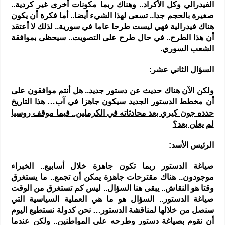
الفيدرالي وكل الأكراد.. وهناك ربما مكونات أخرى غير كردية..
صغيرة بالحجم جدا.. تسعى لهذا الشيء أيضا.. أما فكرة أن يكون
هناك فيدرالية فهي ليست طرحا عاما في سورية.. لذلك لا أعتقد
أن هذا الطرح.. في حال طرح على التصويت.. سيحظى بموافقة
الشعب السوري.
السؤال الثاني عشر:
ولكن الآن هناك حديث عن دستور جديد.. هل أنتم موافقون على
أن مخطط الدستور الجديد سيكون جاهزا في آب… هذا التاريخ
حدده جون كيري بعد محادثاته في الكرملين.. فيما موقف روسيا
لم يعلن بعد؟
الرئيس الأسد:
صياغة الدستور ربما تكون جاهزة خلال أسابيع.. الخبراء
موجودون.. هناك مقترحات جاهزة يمكن أن تجمع.. ما يستغرق
وقتا هو النقاش.. يبقى هنا السؤال.. ليس كم تستغرق من الوقت
صياغة الدستور.. السؤال هو ما هي العملية السياسية التي
سنصل من خلالها لمناقشة الدستور… نحن كدولة نستطيع اليوم
أن نقوم بصياغة دستور وطرحه على المواطنين.. ولكن عندما