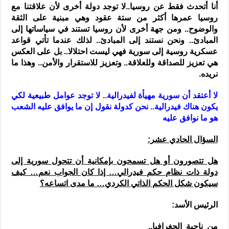
أنا أتحدث فقط عن روسيا..لا توجد دولة أخرى لأن علاقتنا مع
روسيا عمرها أكثر من ستة عقود وهي مبنية على الثقة
والوضوح.. ومن جهة أخرى لأن روسيا تستند في سياساتها إلى
المبادئ.. ونحن نستند إلى المبادئ.. لذلك عندما تأتي قواعد
عسكرية روسية إلى سورية فهي ليست احتلالا.. بل على العكس
هي تعزيز للصداقة وللعلاقة.. وتعزيز للاستقرار والأمن.. وهذا ما
نريده.
لا أعتقد أن سورية مهيأة لفيدرالية.. لا توجد عوامل طبيعية لكي
يكون هناك فيدرالية.. نحن كدولة نقول إن ما يوافق عليه الشعب
هو ما نوافق عليه
السؤال الحادي عشر:
هل تتصورون أو هل تسمحون بإمكانية أن تتحول سورية إلى
دولة ذات نظام حكم فيدرالي… إذا كان الجواب نعم… كيف
سيكون شكل الحكم الذاتي الكردي… ما مدى اتساعه؟
الرئيس الأسد:
من ناحية الجغرافيا..