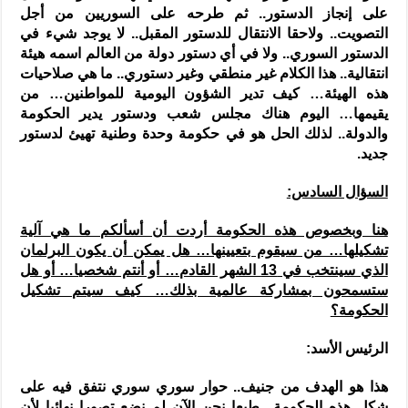
على إنجاز الدستور.. ثم طرحه على السوريين من أجل
التصويت.. ولاحقا الانتقال للدستور المقبل.. لا يوجد شيء في
الدستور السوري.. ولا في أي دستور دولة من العالم اسمه هيئة
انتقالية.. هذا الكلام غير منطقي وغير دستوري.. ما هي صلاحيات
هذه الهيئة… كيف تدير الشؤون اليومية للمواطنين… من
يقيمها… اليوم هناك مجلس شعب ودستور يدير الحكومة
والدولة.. لذلك الحل هو في حكومة وحدة وطنية تهيئ لدستور
جديد.
السؤال السادس:
هنا وبخصوص هذه الحكومة أردت أن أسألكم ما هي آلية
تشكيلها… من سيقوم بتعيينها… هل يمكن أن يكون البرلمان
الذي سينتخب في 13 الشهر القادم… أو أنتم شخصيا… أو هل
ستسمحون بمشاركة عالمية بذلك… كيف سيتم تشكيل
الحكومة؟
الرئيس الأسد:
هذا هو الهدف من جنيف.. حوار سوري سوري نتفق فيه على
شكل هذه الحكومة.. طبعا نحن الآن لم نضع تصورا نهائيا لأن