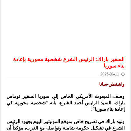
الرئيس الشرع يستقبل وفداً من أعضاء مجلسي النواب والشيوخ الأمريكي
المركزي يحذر من التعامل بالعملات الرقمية: غير قانونية وتنطوي على م
وفد من الإدارة العامة لحرس الحدود السورية يزور تركيا لبحث سبل التع
هيئة المفقودين: توثيق 63 مقبرة جماعية وخطة لإطلاق منصة رقمية وبطاقة دعم- فيديو
التربية السورية: امتحان تعويضي لطلاب المرحلة الانتقالية المتغيبين عن ا
الداخلية: منفذ تفجير حي الميسر بحلب صاحب سوابق ومدمن مخدرات
السفير باراك: الرئيس الشرع شخصية محورية بإعادة
سوريا تبحث مع الإيسيسكو التعاون في البحث العلمي وحماية التراث الث
بناء سوريا
2025-06-11
واشنطن-سانا
وصف المبعوث الأمريكي الخاص إلى سوريا السفير توماس
باراك، السيد الرئيس أحمد الشرع، بأنه “شخصية محورية في
إعادة
بناء سوريا”.
ونوه باراك في تصريح خاص بموقع المونيتور اليوم بجهود الرئيس
الشرع في تشكيل حكومة شاملة وتواصله مع الغرب، مؤكداً أن