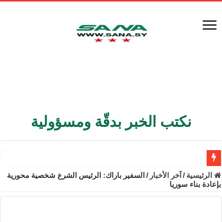
نكتب الخبر بدقّة ومسؤولية
الأمن الداخلي يعثر على مقبرة جماعية في ريف اللاذقية تضم 9 جثامين
الرئيسية
/
آخر الأخبار
/
السفير باراك: الرئيس الشرع شخصية محورية
بإعادة بناء سوريا
الوزير الشيباني يبحث في باريس تعزيز الاستقرار في سوريا
برنية: مرسوم بإعفاء مستهلكي الكهرباء المنزلية والتجارية والصناعية م