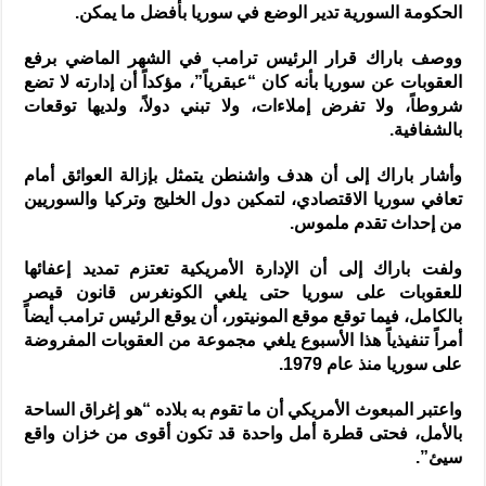
الحكومة السورية تدير الوضع في سوريا بأفضل ما يمكن.
ووصف باراك قرار الرئيس ترامب في الشهر الماضي برفع
العقوبات عن سوريا بأنه كان “عبقرياً”، مؤكداً أن إدارته لا تضع
شروطاً، ولا تفرض إملاءات، ولا تبني دولاً، ولديها توقعات
بالشفافية.
وأشار باراك إلى أن هدف واشنطن يتمثل بإزالة العوائق أمام
تعافي سوريا الاقتصادي، لتمكين دول الخليج وتركيا والسوريين
من إحداث تقدم ملموس.
ولفت باراك إلى أن الإدارة الأمريكية تعتزم تمديد إعفائها
للعقوبات على سوريا حتى يلغي الكونغرس قانون قيصر
بالكامل، فيما توقع موقع المونيتور، أن يوقع الرئيس ترامب أيضاً
أمراً تنفيذياً هذا الأسبوع يلغي مجموعة من العقوبات المفروضة
على سوريا منذ عام 1979.
واعتبر المبعوث الأمريكي أن ما تقوم به بلاده “هو إغراق الساحة
بالأمل، فحتى قطرة أمل واحدة قد تكون أقوى من خزان واقع
سيئ”.