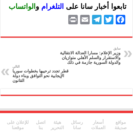
تابعوا أخبار سانا على
ا
لتلغرام
و
الواتساب
P
E
T
T
F
ri
m
el
w
a
nt
ai
e
itt
c
l
gr
er
e
سابق
وزير الإعلام: مسارا العدالة الانتقالية
a
b
والاستقرار والسلم الأهلي متوازيان
والدولة السورية جازمة في ذلك
m
o
التالي
قطر تجدد ترحيبها بخطوات سوريا
o
الإيجابية نحو التوافق وبناء دولة
القانون
k
مواقع
أسعار
رسائل
هيئة
اتصل
للإعلان على
صديقة
العملات
سانا
التحرير
بنا
موقعنا