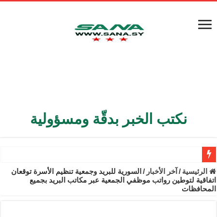
نكتب الخبر بدقّة ومسؤولية
الأمن الداخلي يعثر على مقبرة جماعية في ريف اللاذقية تضم 9 جثامين
الرئيسية
/
آخر الأخبار
/
السورية للبريد وجمعية تنظيم الأسرة توقعان
اتفاقية لتوطين رواتب موظفي الجمعية عبر مكاتب البريد بجميع
الوزير الشيباني يبحث في باريس تعزيز الاستقرار في سوريا
المحافظات
برنية: مرسوم بإعفاء مستهلكي الكهرباء المنزلية والتجارية والصناعية م