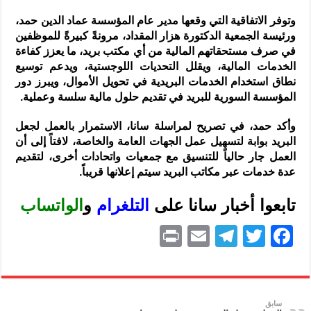
وتوفر الاتفاقية التي وقعها مدير عام المؤسسة عماد الدين حمد،
ورئيسة الجمعية الدكتورة هزار المقداد، مرونةً كبيرةً للموظفين
في صرف مستحقاتهم المالية من أي مكتب بريد، ما يعزز كفاءة
الخدمات المالية، ويقلل التحديات اللوجستية، ويدعم توسيع
نطاق استخدام الخدمات البريدية في تحويل الأموال، ويبرز دور
المؤسسة السورية للبريد في تقديم حلول مالية سلسة وعملية.
وأكد حمد، في تصريح لمراسلة سانا، الاستمرار بالعمل لجعل
البريد بوابة لتسهيل عمل الجهات العامة والخاصة، لافتاً إلى أن
العمل جار حالياً للتنسيق مع جمعيات واتحادات أخرى، لتقديم
عدة خدمات عبر مكاتب البريد سيتم إعلانها قريباً.
تابعوا أخبار سانا على
ا
لتلغرام
و
الواتساب
P
E
T
T
F
ri
m
el
w
a
nt
ai
e
itt
c
l
gr
er
e
سابق