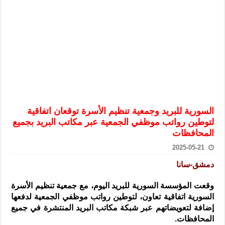
الرئيس الشرع يستقبل وفداً من أعضاء مجلسي النواب والشيوخ الأمريكي
المركزي يحذر من التعامل بالعملات الرقمية: غير قانونية وتنطوي على م
وفد من الإدارة العامة لحرس الحدود السورية يزور تركيا لبحث سبل التع
هيئة المفقودين: توثيق 63 مقبرة جماعية وخطة لإطلاق منصة رقمية وبطاقة دعم- فيديو
التربية السورية: امتحان تعويضي لطلاب المرحلة الانتقالية المتغيبين عن ا
الداخلية: منفذ تفجير حي الميسر بحلب صاحب سوابق ومدمن مخدرات
سوريا تبحث مع الإيسيسكو التعاون في البحث العلمي وحماية التراث الث
السورية للبريد وجمعية تنظيم الأسرة توقعان اتفاقية
لتوطين رواتب موظفي الجمعية عبر مكاتب البريد بجميع
المحافظات
2025-05-21
دمشق-سانا
وقعت المؤسسة السورية للبريد اليوم، مع جمعية تنظيم الأسرة
السورية اتفاقية تعاون
، لتوطين رواتب موظفي الجمعية لدفعها
إضافة لتعويضاتهم عبر شبكة مكاتب البريد المنتشرة في جميع
المحافظات.