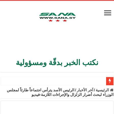
نكتب الخبر بدقّة ومسؤولية
الأمن الداخلي يعثر على مقبرة جماعية في ريف اللاذقية تضم 9 جثامين
الرئيسية
/
آخر الأخبار
/
الرئيس الأسد يترأس اجتماعاً طارئاً لمجلس
الوزراء لبحث أضرار الزلزال والإجراءات اللازمة-فيديو
الوزير الشيباني يبحث في باريس تعزيز الاستقرار في سوريا
برنية: مرسوم بإعفاء مستهلكي الكهرباء المنزلية والتجارية والصناعية م