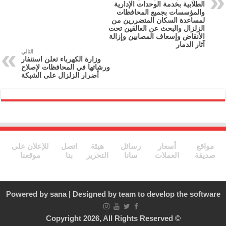
الطلابية بخدمة الوحدات الإدارية
m
o
والمؤسسات بجميع المحافظات
لمساعدة السكان المتضررين من
o
الزلزال والبحث عن العالقين تحت
الأنقاض وإسعاف المصابين وإزالة
k
آثار الدمار
التالي
وزارة الكهرباء تعلن استنفار
ورشاتها في المحافظات لإصلاح
أضرار الزلزال على الشبكة
مواقع
أسعار
رسائل
هيئة
اتصل
للإعلان على
صديقة
العملات
سانا
التحرير
بنا
موقعنا
Powered by
sana
| Designed by
team to develop the software
© Copyright 2026, All Rights Reserved