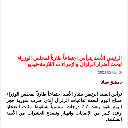
الرئيس الشرع يستقبل وفداً من أعضاء مجلسي النواب والشيوخ الأمريكي
المركزي يحذر من التعامل بالعملات الرقمية: غير قانونية وتنطوي على م
وفد من الإدارة العامة لحرس الحدود السورية يزور تركيا لبحث سبل التع
هيئة المفقودين: توثيق 63 مقبرة جماعية وخطة لإطلاق منصة رقمية وبطاقة دعم- فيديو
التربية السورية: امتحان تعويضي لطلاب المرحلة الانتقالية المتغيبين عن ا
الداخلية: منفذ تفجير حي الميسر بحلب صاحب سوابق ومدمن مخدرات
الرئيس الأسد يترأس اجتماعاً طارئاً لمجلس الوزراء
سوريا تبحث مع الإيسيسكو التعاون في البحث العلمي وحماية التراث الث
لبحث أضرار الزلزال والإجراءات اللازمة-فيديو
2023-02-06
دمشق-سانا
ترأس السيد الرئيس بشار الأسد اجتماعاً طارئاً لمجلس الوزراء
صباح اليوم لبحث تداعيات الزلزال
الذي ضرب سورية فجر
اليوم بقوة بلغت 7.7 درجات، متسبباً بسقوط مئات الضحايا
وعدد كبير من الإصابات وانهيار وتصدع العشرات من الأبنية
السكنية.