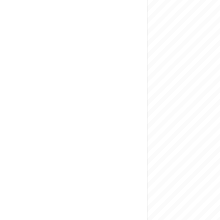
المركزي يحذر من ال
وفد من الإدارة الع
هيئة المفقودين: توثيق 63 مقبرة جماعية وخطة لإطلاق منصة رقمية وبطا
التربية السورية: ام
الداخلية: منفذ ت
سوريا تبحث مع الإي