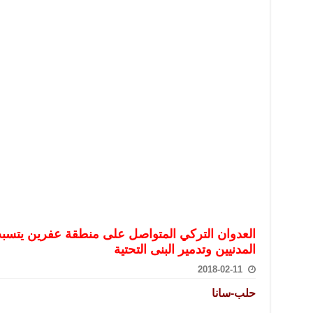
تعامل بالعملات الرقمية: غير قانونية وتنطوي على مخاطر كبيرة
امة لحرس الحدود السورية يزور تركيا لبحث سبل التعاون المشترك
قة دعم- فيديو
تحان تعويضي لطلاب المرحلة الانتقالية المتغيبين عن الامتحان النهائي
فجير حي الميسر بحلب صاحب سوابق ومدمن مخدرات
سيسكو التعاون في البحث العلمي وحماية التراث الثقافي
العدوان التركي المتواصل على منطقة عفرين يتسب
المدنيين وتدمير البنى التحتية
2018-02-11
حلب-سانا