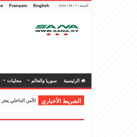
çe
Français
English
الجمعة / 7 / 08 / 2026
الرئيسية
سوريا والعالم
محليات
الشريط الأخباري
الأمن الداخلي يعثر عل
الوزير الشيباني يب
برنية: مرسوم بإعفا
الرئيس الشرع يستقب