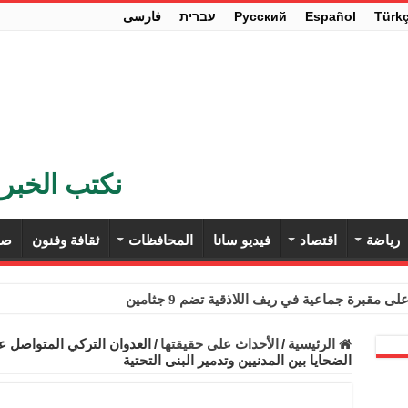
Türk
Español
Pусский
עברית
فارسی
نكتب الخبر 
رياضة
اقتصاد
فيديو سانا
المحافظات
ثقافة وفنون
صح
ى مقبرة جماعية في ريف اللاذقية تضم 9 جثامين
حث في باريس تعزيز الاستقرار في سوريا
الرئيسية
/
الأحداث على حقيقتها
/
العدوان التركي المتواصل 
الضحايا بين المدنيين وتدمير البنى التحتية
ء مستهلكي الكهرباء المنزلية والتجارية والصناعية من الرسوم
ل وفداً من أعضاء مجلسي النواب والشيوخ الأمريكيين