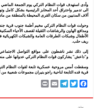
وأدى استهدف قوات النظام التركي يوم الجمعة الماضي 
الى تدمير واحتراق أحد المخابز الرئيسية بشكل كامل وتو
آلاف المدنيين من سكان القرى المحيطة بالمنطقة من مادة
ومدافع الهاون والرشاشات الثقيلة لقصف الأحياء السكني
الأطفال وشبكات الطرقات العامة والشبكات الكهربائية ف
ريف حلب.
إلى ذلك نشر ناشطون على مواقع التواصل الاجتماعي 
و”داعش” يشاركون قوات النظام التركي عدوانها على من
وسقطت أمس مروحية عسكرية تابعة لقوات النظام التركى
قرية قده التابعة لناحية راجو بنيران مجموعات شعبية من أ
P
E
T
T
F
ri
m
el
w
a
nt
ai
e
itt
c
l
gr
er
e
سابق