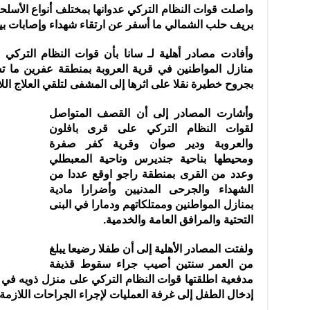
واصلت قوات النظام التركي عدوانها بمختلف أنواع الأسلح
بريف حلب الشمالي ما أسفر عن ارتقاء شهداء وإصابات بين ا
وأفادت مصادر أهلية لـ سانا بأن قوات النظام التركي
منازل المواطنين في قرية العروبة بمنطقة عفرين ما ت
بجروح خطيرة نقلا على اثرها إلى المشفى لتلقي العلاج اللا
وأشارت المصادر إلى أن القصف المتواصل
لقوات النظام التركي على قرى بافلون
والعروبة ودير صوان وقرية كفر صفرة
ومحيطها بناحية جنديرس وناحية المعبطلي
وعدد من القرى بمنطقة راجو اوقع عددا من
الشهداء والجرحى المدنيين وأضرارا مادية
بمنازل المواطنين وممتلكاتهم ودمارا في البنى
التحتية والمرافق العامة والخدمية.
ولفتت المصادر الأهلية إلى أن طفلا رضيعا يبلغ
من العمر سنتين أصيب جراء سقوط قذيفة
مدفعية اطلقتها قوات النظام التركي على منزل ذويه في 
إدخال الطفل إلى غرفة العمليات لإجراء الجراحات اللازمة 