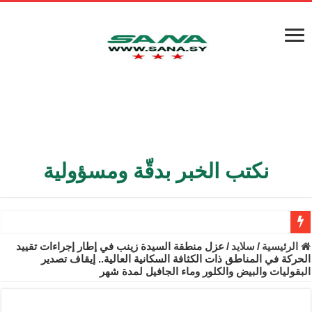
نكتب الخبر بدقّة ومسؤولية
الأمن الداخلي يعثر على مقبرة جماعية في ريف اللاذقية تضم 9 جثامين
الرئيسية
/
سلايد
/
عزل منطقة السيدة زينب في إطار إجراءات تقييد
الحركة في المناطق ذات الكثافة السكانية العالية.. إيقاف تصدير
الوزير الشيباني يبحث في باريس تعزيز الاستقرار في سوريا
البقوليات والبيض والكلور وماء الجافيل لمدة شهر
برنية: مرسوم بإعفاء مستهلكي الكهرباء المنزلية والتجارية والصناعية م