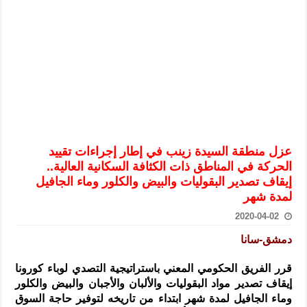
الرئيس الشرع يستقبل وفداً من أعضاء مجلسي النواب والشيوخ الأمريكي
المركزي يحذر من التعامل بالعملات الرقمية: غير قانونية وتنطوي على م
وفد من الإدارة العامة لحرس الحدود السورية يزور تركيا لبحث سبل التع
هيئة المفقودين: توثيق 63 مقبرة جماعية وخطة لإطلاق منصة رقمية وبطاقة دعم- فيديو
التربية السورية: امتحان تعويضي لطلاب المرحلة الانتقالية المتغيبين عن ا
الداخلية: منفذ تفجير حي الميسر بحلب صاحب سوابق ومدمن مخدرات
سوريا تبحث مع الإيسيسكو التعاون في البحث العلمي وحماية التراث الث
عزل منطقة السيدة زينب في إطار إجراءات تقييد
الحركة في المناطق ذات الكثافة السكانية العالية..
إيقاف تصدير البقوليات والبيض والكلور وماء الجافيل
لمدة شهر
2020-04-02
دمشق-سانا
قرر الفريق الحكومي المعني باستراتيجية التصدي لوباء كورونا
إيقاف تصدير مواد البقوليات والألبان والأجبان والبيض والكلور
وماء الجافيل لمدة شهر ابتداء من تاريخه لتوفير حاجة السوق