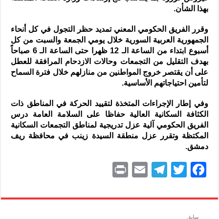
بهذا الشأن.
وقرر الفريق الحكومي المعني تمديد حظر التجول في كل أنحاء
الجمهورية العربية السورية خلال يومي الجمعة والسبت من كل
أسبوع ابتداء من الساعة الـ 12 ظهرا حتى الساعة الـ 6 صباحاً
بهدف التقليل من التجمعات وحالات الازدحام المرافقة للعطل
على أن يقتصر خروج المواطنين من منازلهم خلال فترة السماح
لتأمين احتياجاتهم الأساسية.
وفي إطار الإجراءات المتخذة لتقييد الحركة في المناطق ذات
الكثافة السكانية العالية حفاظا على السلامة العامة درس
الفريق الحكومي آلية عزل تدريجية لمناطق التجمعات السكانية
المكتظة وتقرر عزل منطقة السيدة زينب في محافظة ريف
دمشق.
P
E
T
T
F
ri
m
el
w
a
nt
ai
e
itt
c
l
gr
er
e
سابق