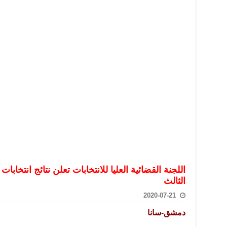
تعامل بالعملات الرقمية: غير قانونية وتنطوي على مخاطر كبيرة
امة لحرس الحدود السورية يزور تركيا لبحث سبل التعاون المشترك
قة دعم- فيديو
تحان تعويضي لطلاب المرحلة الانتقالية المتغيبين عن الامتحان النهائي
فجير حي الميسر بحلب صاحب سوابق ومدمن مخدرات
سيسكو التعاون في البحث العلمي وحماية التراث الثقافي
اللجنة القضائية العليا للانتخابات تعلن نتائج انتخ
الثالث
2020-07-21
دمشق-سانا