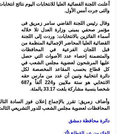
أعلنت اللجنة القضائية العليا للانتخابات اليوم نتائج انت
والتى جرت أمس الأول.
وقال رئيس اللجنة القاضي سامر زمريق فى
مؤتمر صحفي بمبنى وزارة العدل تلا خلاله
أسماء الفائزين بالانتخابات: وردت إلى اللجنة
القضائية العليا المحاضر الإجمالية المنظمة من
قبل اللجان الفرعية في المحافظات
والمتضمنة إحصاء عدد الأصوات التي حصل
عليها المرشحون لعضوية مجلس الشعب في
كل قطاع بحسب المقاعد المخصصة لكل
دائرة انتخابية وتبين أن عدد من مارس حقه
الانتخابي هو ستة ملايين و224 ألفاً و687
شخصا بنسبة مشاركة بلغت 33.17 بالمئة.
وأضاف زمريق: تقرر بالإجماع إعلان فوز السادة التالي
المحافظات لعضوية مجلس الشعب للدور التشريعي الثالث لعام 2020 وفق
دائرة محافظة دمشق
الفائزون عن القطاع (أ):