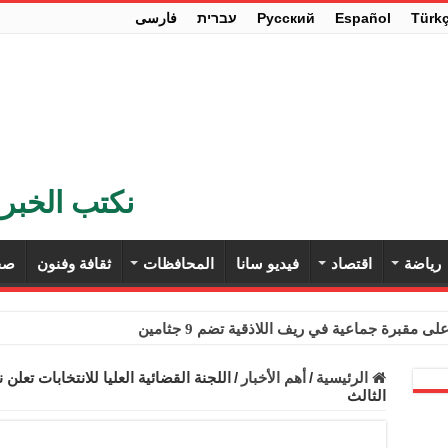
Türk
Español
Pусский
עברית
فارسی
نكتب الخبر 
رياضة
اقتصاد
فيديو سانا
المحافظات
ثقافة وفنون
صح
ى مقبرة جماعية في ريف اللاذقية تضم 9 جثامين
حث في باريس تعزيز الاستقرار في سوريا
الرئيسية
/
أهم الأخبار
/
اللجنة القضائية العليا للانتخابات تعل
الثالث
ء مستهلكي الكهرباء المنزلية والتجارية والصناعية من الرسوم
ل وفداً من أعضاء مجلسي النواب والشيوخ الأمريكيين