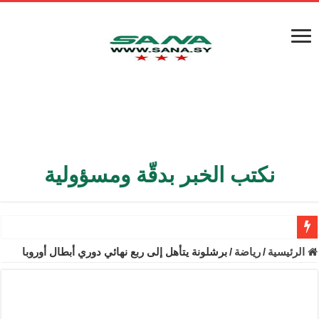
نكتب الخبر بدقّة ومسؤولية
الأمن الداخلي يعثر على مقبرة جماعية في ريف اللاذقية تضم 9 جثامين
الرئيسية
/
رياضة
/
برشلونة يتأهل إلى ربع نهائي دوري أبطال أوروبا
الوزير الشيباني يبحث في باريس تعزيز الاستقرار في سوريا
برنية: مرسوم بإعفاء مستهلكي الكهرباء المنزلية والتجارية والصناعية م