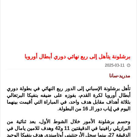
الرئيس الشرع يستقبل وفداً من أعضاء مجلسي النواب والشيوخ الأمريكي
المركزي يحذر من التعامل بالعملات الرقمية: غير قانونية وتنطوي على م
وفد من الإدارة العامة لحرس الحدود السورية يزور تركيا لبحث سبل التع
هيئة المفقودين: توثيق 63 مقبرة جماعية وخطة لإطلاق منصة رقمية وبطاقة دعم- فيديو
التربية السورية: امتحان تعويضي لطلاب المرحلة الانتقالية المتغيبين عن ا
الداخلية: منفذ تفجير حي الميسر بحلب صاحب سوابق ومدمن مخدرات
برشلونة يتأهل إلى ربع نهائي دوري أبطال أوروبا
سوريا تبحث مع الإيسيسكو التعاون في البحث العلمي وحماية التراث الث
2025-03-11
مدريد-سانا
تأهل برشلونة الإسباني إلى الدور ربع النهائي في بطولة دوري
أبطال أوروبا لكرة القدم، بفوزه على ضيفه بنفيكا البرتغالي
بثلاثة أهداف مقابل هدف واحد، في المباراة التي أقيمت بينهما
اليوم في إياب دور الـ 16 من البطولة.
وحسم برشلونة الأمور خلال الشوط الأول، بعد ثنائية من
البرازيلي رافينيا في الدقيقتين 11 و42 وهدف للامين يامال في
الدقيقة 27، بينما سجل الأرجنتيني أوتاميندي هدف بنفيكا الوحيد