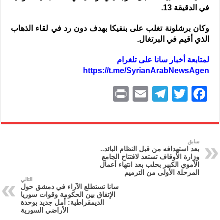
في الدقيقة 13.
وكان برشلونة تغلب على بنفيكا بهدف دون رد في لقاء الذهاب
الذي أقيم في البرتغال.
ل
متابعة أخبار سانا على تلغرام
https://t.me/SyrianArabNewsAgen
P
E
T
T
F
ri
m
el
w
a
nt
ai
e
itt
c
l
gr
er
e
سابق
بعد استهدافه من قبل النظام البائد..
a
b
وزارة الأوقاف تستعد لافتتاح الجامع
الأموي الكبير بحلب بعد انتهاء أعمال
m
o
المرحلة الأولى من الترميم
التالي
o
سانا تستطلع الآراء في دمشق حول
الإتفاق بين الحكومة وقوات سوريا
k
الديمقراطية: أمل جديد بوحدة
الأراضي السورية