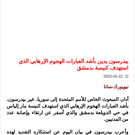
الرئيس الشرع يستقبل وفداً من أعضاء مجلسي النواب والشيوخ الأمريكي
المركزي يحذر من التعامل بالعملات الرقمية: غير قانونية وتنطوي على م
وفد من الإدارة العامة لحرس الحدود السورية يزور تركيا لبحث سبل التع
هيئة المفقودين: توثيق 63 مقبرة جماعية وخطة لإطلاق منصة رقمية وبطاقة دعم- فيديو
التربية السورية: امتحان تعويضي لطلاب المرحلة الانتقالية المتغيبين عن ا
الداخلية: منفذ تفجير حي الميسر بحلب صاحب سوابق ومدمن مخدرات
بيدرسون يدين بأشد العبارات الهجوم الإرهابي الذي
سوريا تبحث مع الإيسيسكو التعاون في البحث العلمي وحماية التراث الث
استهدف كنيسة بدمشق
2025-06-22
نيويورك-سانا
أدان المبعوث الخاص للأمم المتحدة إلى سوريا، غير بيدرسون،
بأشد العبارات الهجوم الإرهابي الذي استهدف كنيسة مار إلياس
في حي الدويلعة بدمشق والذي أسفر عن ارتقاء وإصابة عدد
من المدنيين
.
وأعرب بيدرسون في بيان اليوم عن استنكاره الشديد لهذه