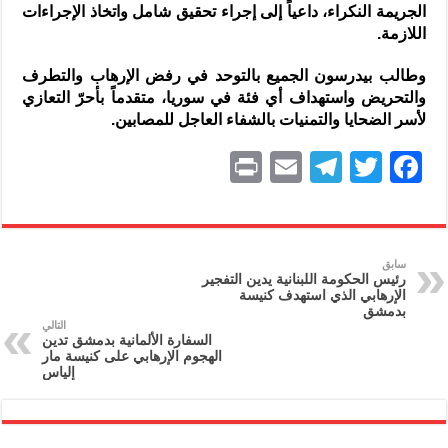
الجريمة النكراء، داعياً إلى إجراء تحقيق شامل واتخاذ الإجراءات
اللازمة.
وطالب بيدرسون الجميع بالتوحد في رفض الإرهاب والتطرف
والتحريض واستهداف أي فئة في سوريا، متقدماً بأحرّ التعازي
لأسر الضحايا والتمنيات بالشفاء العاجل للمصابين.
P
E
T
T
F
ri
m
el
w
a
nt
ai
e
itt
c
l
gr
er
e
سابق
رئيس الحكومة اللبنانية يدين التفجير
a
b
الإرهابي الذي استهدف كنيسة
بدمشق
m
o
التالي
السفارة الألمانية بدمشق تدين
o
الهجوم الإرهابي على كنيسة مار
إلياس
k