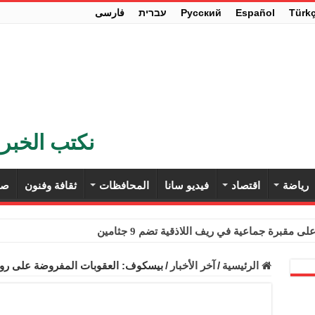
Türk
Español
Pусский
עברית
فارسی
نكتب الخبر 
رياضة
اقتصاد
فيديو سانا
المحافظات
ثقافة وفنون
صح
ى مقبرة جماعية في ريف اللاذقية تضم 9 جثامين
حث في باريس تعزيز الاستقرار في سوريا
الرئيسية
/
آخر الأخبار
/
بيسكوف: العقوبات المفروضة على روسي
ء مستهلكي الكهرباء المنزلية والتجارية والصناعية من الرسوم
ل وفداً من أعضاء مجلسي النواب والشيوخ الأمريكيين