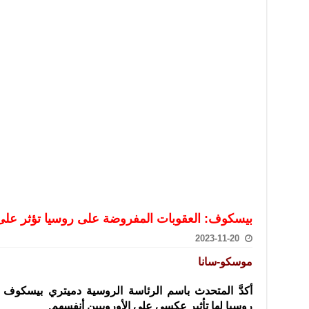
تعامل بالعملات الرقمية: غير قانونية وتنطوي على مخاطر كبيرة
امة لحرس الحدود السورية يزور تركيا لبحث سبل التعاون المشترك
قة دعم- فيديو
تحان تعويضي لطلاب المرحلة الانتقالية المتغيبين عن الامتحان النهائي
فجير حي الميسر بحلب صاحب سوابق ومدمن مخدرات
سيسكو التعاون في البحث العلمي وحماية التراث الثقافي
بيسكوف: العقوبات المفروضة على روسيا تؤثر على 
2023-11-20
موسكو-سانا
أكدَّ المتحدث باسم الرئاسة الروسية دميتري بيسكوف 
روسيا لها
تأثير عكسي على الأوروبيين أنفسهم.