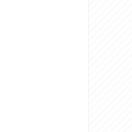
المركزي يحذر من ال
وفد من الإدارة الع
هيئة المفقودين: توثيق 63 مقبرة جماعية وخطة لإطلاق منصة رقمية وبطا
التربية السورية: ام
الداخلية: منفذ ت
سوريا تبحث مع الإي