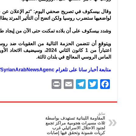
وقال بيسكوف في تصريح صحفي اليوم: “تم الإعلان عن عدد
لواضعيها ستضرب روسيا ولكن اتضح أن التأثير المرتد يطال
وشدد بيسكوف على أن بلاده تمكنت حتى الآن من إيجاد طرق 
ويتوقع أن تتضمن الحزمة التالية من العقوبات ضد 
اعتباراً من 1 كانون الثاني 2024، و
الماس الروسي المعالج في بلدان ثالثة.
متابعة أخبار سانا على تلغرام https://t.me/SyrianArabNewsAgenc
P
E
T
T
F
ri
m
el
w
a
nt
ai
e
itt
c
l
gr
er
e
سابق
المقاومة اللبنانية تستهدف بواسطة
a
b
ثلاث ‏مسيرات هجومية مراكز تجمع
لجنود الاحتلال ‏الاسرائيلي غرب
m
o
كريات شمونة وتحقق فيها إصابات