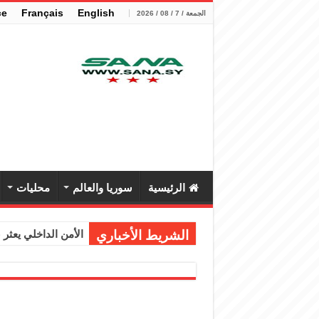
çe
Français
English
الجمعة / 7 / 08 / 2026
الرئيسية
سوريا والعالم
محليات
الشريط الأخباري
الأمن الداخلي يعثر عل
الوزير الشيباني يب
برنية: مرسوم بإعفا
الرئيس الشرع يستقب