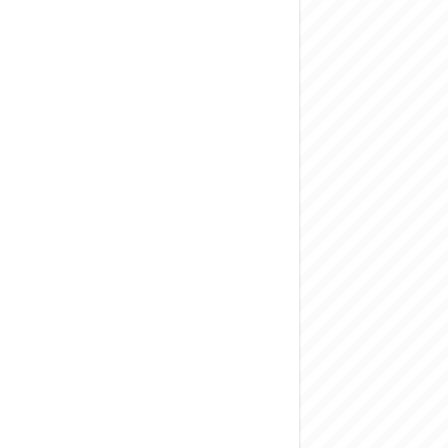
المركزي يحذر من ال
وفد من الإدارة الع
هيئة المفقودين: توثيق 63 مقبرة جماعية وخطة لإطلاق منصة رقمية وبطا
التربية السورية: ام
الداخلية: منفذ ت
سوريا تبحث مع الإي