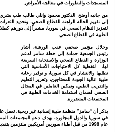
المستجدات ‏والتطورات في معالجة الأمراض.‏
من جانبه أوضح الدكتور محمود وانلي طالب طب بشري سن
إلى تقييم الحالة الراهنة للقطاع الصحي، وتحديد ‏الثغرا
لتعزيز النظام الصحي في ‏سوريا، مشيراً إلى دورهم كطلا
الطبية في ‏القطاع الصحي. ‏
وخلال مؤتمر صحفي عقب الورشة، أشار
رئيس الجمعية حمادة إلى خطة ‏سامز لدعم
الوزارة و القطاع الصحي والاستجابة السريعة
لها، لتغطية كل ‏الاحتياجات الأساسية التي
تطلبها والانتشار في كل سوريا، و توفير رعاية
‏طبية عالية الجودة للمحتاجين، وتعزيز التعليم
والتدريب الطبي، وتمكين ‏العاملين في المجال
الصحي لضمان استدامة الخدمات الطبية في
المجتمعات ‏المتضررة.‏
يذكر أن “سامز” منظمة طبية إنسانية غير ربحية، تعمل على 
في سوريا والدول المجاورة، بهدف دعم المجتمعات ‏المت
عام 1998 من قبل أطباء ‏سوريين أمريكيين ملتزمين بتقديم الخدمات الطبية والإنسانية للمحتاجين.‏