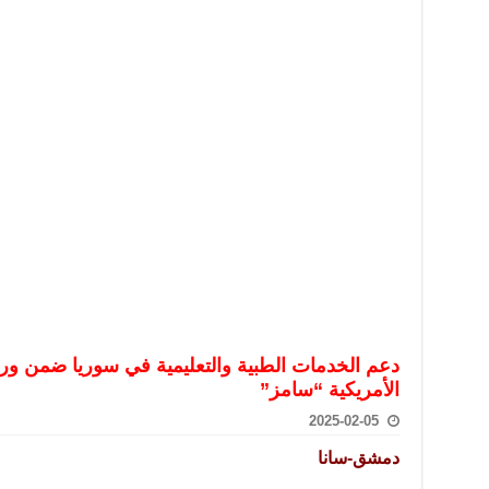
تعامل بالعملات الرقمية: غير قانونية وتنطوي على مخاطر كبيرة
امة لحرس الحدود السورية يزور تركيا لبحث سبل التعاون المشترك
قة دعم- فيديو
تحان تعويضي لطلاب المرحلة الانتقالية المتغيبين عن الامتحان النهائي
فجير حي الميسر بحلب صاحب سوابق ومدمن مخدرات
سيسكو التعاون في البحث العلمي وحماية التراث الثقافي
دعم الخدمات ‏الطبية والتعليمية في سوريا ضمن ور
الأمريكية “سامز”
2025-02-05
دمشق-سانا ‏