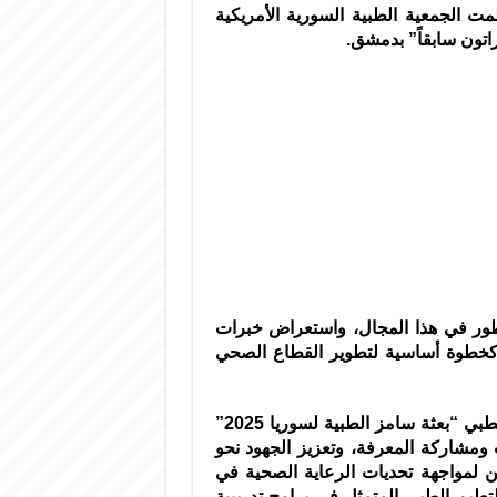
الجمعية الطبية ‏السورية الأمريكية
اتون سابقاً” بدمشق
.‏
تطور في هذا المجال، ‏واستعراض خبرات
 كخطوة أساسية ‏لتطوير القطاع الصحي
وخلال جلسة خاصة مع المتطوعين الجدد، لفت الفريق الطبي “بعثة سامز ‏الطبية لسوريا 2025”
ت ومشاركة المعرفة، وتعزيز الجهود نحو
 لمواجهة تحديات الرعاية ‏الصحية في
لتعليم ‏الطبي المتمثل في برامج تدريبية