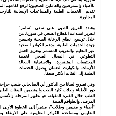
للأطباء والممرضين والعاملين الصحيين؛ ‏لرفع كفاءتهم الم
تقديم الخدمات ‏الطبية والمساعدات الإنسانية للنازحي
‏المجاورة.‏
وشدد الفريق الطبي على سعي “سامز”
لتعزيز استدامة القطاع الصحي في ‏سوريا، من
خلال توسيع نطاق الرعاية الصحية وتحسين
جودة الخدمات ‏الطبية، ودعم الكوادر الصحية
عبر التعليم والتدريب المستمر وتعزيز العمل
‏التطوعي في المجال الصحي لخدمة
المجتمعات المتضررة، والاستجابة الفعالة
‏للأزمات والكوارث لضمان وصول الخدمات
الطبية إلى الفئات الأكثر ضعفاً. ‏
وفي تصريح لسانا بين الدكتور أبي الصالحاني طبيب جراح
دور الأطباء وطلاب كلية الطب والمنظمين للبعثات ‏الطب
الطب خلال الفترة المقبلة، هو ‏تطوير المرحلة والأسس ا
المرضى و‏الطواقم الطبية
“أطباء و مقيمين وطلاب”، مشيراً إلى الخطوة الأولى ‏
التعليمي ومساعدة الكوادر ‏التعليمية على الارتقاء ب