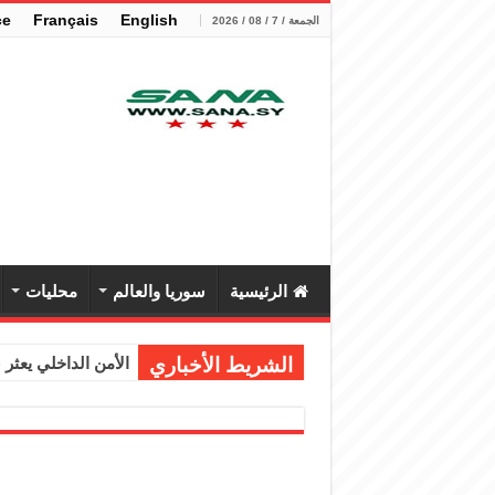
çe
Français
English
الجمعة / 7 / 08 / 2026
الرئيسية
سوريا والعالم
محليات
الشريط الأخباري
الأمن الداخلي يعثر عل
الوزير الشيباني يب
برنية: مرسوم بإعفا
الرئيس الشرع يستقب