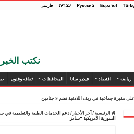
Türk
Español
Pусский
עברית
فارسی
نكتب الخبر 
رياضة
اقتصاد
فيديو سانا
المحافظات
ثقافة وفنون
صح
ى مقبرة جماعية في ريف اللاذقية تضم 9 جثامين
حث في باريس تعزيز الاستقرار في سوريا
الرئيسية
/
آخر الأخبار
/
دعم الخدمات ‏الطبية والتعليمية في 
‏السورية الأمريكية “سامز”
ء مستهلكي الكهرباء المنزلية والتجارية والصناعية من الرسوم
ل وفداً من أعضاء مجلسي النواب والشيوخ الأمريكيين