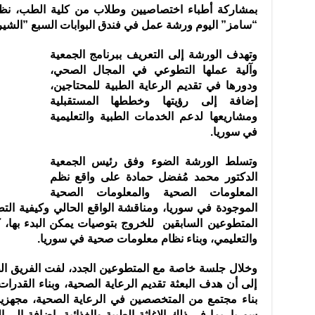
بمشاركة أطباء اختصاصيين وطلاب من كلية الطب، نظمت 
“سامز” اليوم ورشة عمل في فندق البوابات السبع ‌”الشير
وتهدف الورشة إلى التعريف ببرنامج الجمعية
وآلية عملها ‏التطوعي في ‏المجال الصحي،
ودورها في تقديم الرعاية الطبية للمحتاجين،
‏إضافة إلى ‏رؤيتها وخططها المستقبلية
ومشاريعها لدعم الخدمات ‏الطبية والتعليمية
في ‏سوريا. ‏
وتسلط الورشة الضوء وفق رئيس الجمعية
الدكتور محمد ‏مُفضل حمادة على ‏واقع نظم
المعلومات الصحية والمعلومات الصحية
‏الموجودة في سوريا، ‏ومناقشة الواقع الحالي وكيفية ال
‏المتطوعين السابقين للخروج بتوصيات يمكن البدء بها،
والتعليمي، وبناء نظام معلومات صحية ‏في سوريا. ‏
إلى أن هدف البعثة تقديم الرعاية الصحية، وبناء ‏القدرا
بناء مجتمع من ‏المتخصصين في الرعاية الصحية، مجهزين
سوريا، بما في ذلك الإغاثة الطبية والغذائية، إضافة إلى ا