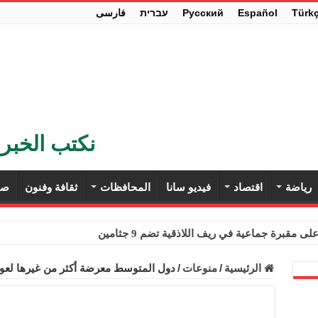
Türk
Español
Pусский
עברית
فارسی
نكتب الخبر 
رياضة
اقتصاد
فيديو سانا
المحافظات
ثقافة وفنون
صح
ى مقبرة جماعية في ريف اللاذقية تضم 9 جثامين
حث في باريس تعزيز الاستقرار في سوريا
الرئيسية
/
منوعات
/
دول المتوسط معرضة أكثر من غيرها لعوا
ء مستهلكي الكهرباء المنزلية والتجارية والصناعية من الرسوم
ل وفداً من أعضاء مجلسي النواب والشيوخ الأمريكيين