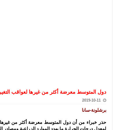
تعامل بالعملات الرقمية: غير قانونية وتنطوي على مخاطر كبيرة
امة لحرس الحدود السورية يزور تركيا لبحث سبل التعاون المشترك
قة دعم- فيديو
تحان تعويضي لطلاب المرحلة الانتقالية المتغيبين عن الامتحان النهائي
فجير حي الميسر بحلب صاحب سوابق ومدمن مخدرات
سيسكو التعاون في البحث العلمي وحماية التراث الثقافي
دول المتوسط معرضة أكثر من غيرها لعواقب التغير
2019-10-11
برشلونة-سانا
حذر خبراء من أن دول المتوسط معرضة أكثر من غيرها لع
لمعدل درجات الحرارة ما يهدد الموارد الزراعية ومصادر الم