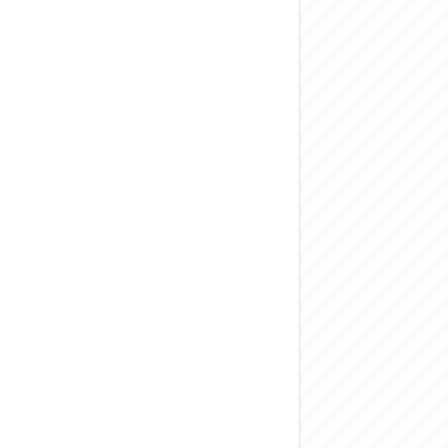
المركزي يحذر من ال
وفد من الإدارة الع
هيئة المفقودين: توثيق 63 مقبرة جماعية وخطة لإطلاق منصة رقمية وبطا
التربية السورية: ام
الداخلية: منفذ ت
سوريا تبحث مع الإي