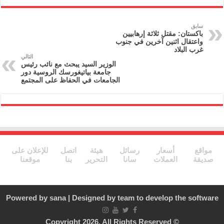
nt
ai
e
itt
c
l
gr
er
e
سابق
باكستان: مقتل ثلاثة إرهابيين
a
b
واعتقال اثنين آخرين في جنوب
غرب البلاد
m
o
التالي
الوزير السيد يبحث مع نائب رئيس
o
جامعة بياتيغورسك الروسية ‏دور
الجامعات في الحفاظ على المجتمع
k
مواقع
أسعار
رسائل
هيئة
اتصل
للإعلان على
صديقة
العملات
سانا
التحرير
بنا
موقعنا
Powered by
sana
| Designed by
team to develop the software
© Copyright 2026, All Rights Reserved