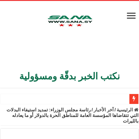
نكتب الخبر بدقّة ومسؤولية
الأمن الداخلي يعثر على مقبرة جماعية في ريف اللاذقية تضم 9 جثامين
الرئيسية
/
آخر الأخبار
/
رئاسة مجلس الوزراء: تمديد استيفاء البدلات
التي تتقاضاها المؤسسة العامة للمناطق الحرة بالدولار أو ما يعادله
الوزير الشيباني يبحث في باريس تعزيز الاستقرار في سوريا
بالليرات
برنية: مرسوم بإعفاء مستهلكي الكهرباء المنزلية والتجارية والصناعية م