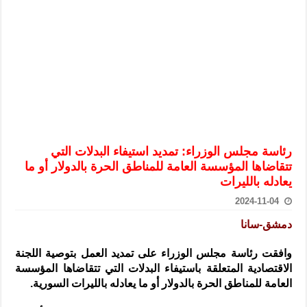
الرئيس الشرع يستقبل وفداً من أعضاء مجلسي النواب والشيوخ الأمريكي
المركزي يحذر من التعامل بالعملات الرقمية: غير قانونية وتنطوي على م
وفد من الإدارة العامة لحرس الحدود السورية يزور تركيا لبحث سبل التع
هيئة المفقودين: توثيق 63 مقبرة جماعية وخطة لإطلاق منصة رقمية وبطاقة دعم- فيديو
التربية السورية: امتحان تعويضي لطلاب المرحلة الانتقالية المتغيبين عن ا
الداخلية: منفذ تفجير حي الميسر بحلب صاحب سوابق ومدمن مخدرات
سوريا تبحث مع الإيسيسكو التعاون في البحث العلمي وحماية التراث الث
رئاسة مجلس الوزراء: تمديد استيفاء البدلات التي
تتقاضاها المؤسسة العامة للمناطق الحرة بالدولار أو ما
يعادله بالليرات
2024-11-04
دمشق-سانا
وافقت رئاسة مجلس الوزراء على تمديد العمل بتوصية اللجنة
الاقتصادية المتعلقة
باستيفاء البدلات التي تتقاضاها المؤسسة
العامة للمناطق الحرة بالدولار أو ما يعادله بالليرات السورية.