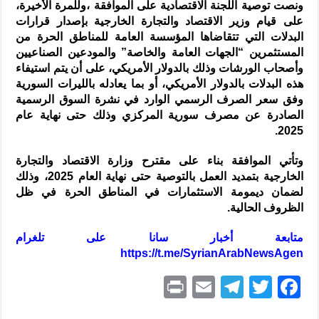
ونصت توصية اللجنة الاقتصادية على الموافقة ،وللمرة الأخيرة،
على قيام وزير الاقتصاد والتجارة الخارجية بإصدار قرارات
البدلات التي تتقاضاها المؤسسة العامة للمناطق الحرة من
المستثمرين “الجهات العامة والخاصة” والمودعين الصناعيين
وأصحاب الورشات وذلك بالدولار الأمريكي، على أن يتم استيفاء
هذه البدلات بالدولار الأمريكي، أو بما يعادله بالليرات السورية
وفق سعر الصرف الرسمي الوارد في نشرة السوق الرسمية
الصادرة عن مصرف سورية المركزي وذلك حتى نهاية عام
2025.
وتأتي الموافقة بناء على مقترح وزارة الاقتصاد والتجارة
الخارجية بتمديد العمل بالتوصية حتى نهاية العام 2025، وذلك
لضمان ديمومة الاستثمارات في المناطق الحرة في ظل
الظروف الحالية.
متابعة أخبار سانا على تلغرام
https://t.me/SyrianArabNewsAgen
P
E
T
T
F
ri
m
el
w
a