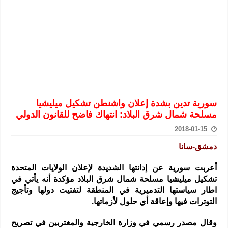
الرئيس الشرع يستقبل وفداً من أعضاء مجلسي النواب والشيوخ الأمريكي
المركزي يحذر من التعامل بالعملات الرقمية: غير قانونية وتنطوي على م
وفد من الإدارة العامة لحرس الحدود السورية يزور تركيا لبحث سبل التع
هيئة المفقودين: توثيق 63 مقبرة جماعية وخطة لإطلاق منصة رقمية وبطاقة دعم- فيديو
التربية السورية: امتحان تعويضي لطلاب المرحلة الانتقالية المتغيبين عن ا
الداخلية: منفذ تفجير حي الميسر بحلب صاحب سوابق ومدمن مخدرات
سورية تدين بشدة إعلان واشنطن تشكيل ميليشيا
سوريا تبحث مع الإيسيسكو التعاون في البحث العلمي وحماية التراث الث
مسلحة شمال شرق البلاد: انتهاك فاضح للقانون الدولي
2018-01-15
دمشق-سانا
أعربت سورية عن إدانتها الشديدة لإعلان الولايات المتحدة
تشكيل ميليشيا مسلحة شمال شرق البلاد مؤكدة أنه يأتي في
اطار سياستها التدميرية في المنطقة لتفتيت دولها وتأجيج
التوترات فيها وإعاقة أي حلول لأزماتها.
وقال مصدر رسمي في وزارة الخارجية والمغتربين في تصريح