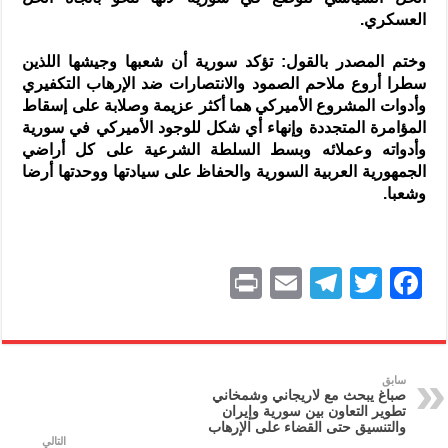
العسكري.
وختم المصدر بالقول: تؤكد سورية أن شعبها وجيشها اللذين
سطرا أروع ملاحم الصمود والانتصارات ضد الإرهاب التكفيري
وأدوات المشروع الأميركي هما أكثر عزيمة وصلابة على إسقاط
المؤامرة المتجددة وإنهاء أي شكل للوجود الأميركي في سورية
وأدواته وعملائه وبسط السلطة الشرعية على كل أراضي
الجمهورية العربية السورية والحفاظ على سيادتها ووحدتها أرضا
وشعبا.
P
E
T
T
F
ri
m
el
w
a
nt
ai
e
itt
c
l
gr
er
e
سابق
صباغ يبحث مع لاريجاني وشمخاني
a
b
تطوير التعاون بين سورية وإيران
والتنسيق حتى القضاء على الإرهاب
m
o
التالي