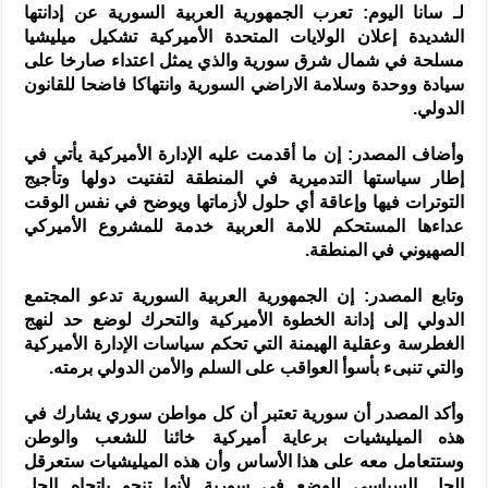
لـ سانا اليوم: تعرب الجمهورية العربية السورية عن إدانتها
الشديدة إعلان الولايات المتحدة الأميركية تشكيل ميليشيا
مسلحة في شمال شرق سورية والذي يمثل اعتداء صارخا على
سيادة ووحدة وسلامة الاراضي السورية وانتهاكا فاضحا للقانون
الدولي.
وأضاف المصدر: إن ما أقدمت عليه الإدارة الأميركية يأتي في
إطار سياستها التدميرية في المنطقة لتفتيت دولها وتأجيج
التوترات فيها وإعاقة أي حلول لأزماتها ويوضح في نفس الوقت
عداءها المستحكم للامة العربية خدمة للمشروع الأميركي
الصهيوني في المنطقة.
وتابع المصدر: إن الجمهورية العربية السورية تدعو المجتمع
الدولي إلى إدانة الخطوة الأميركية والتحرك لوضع حد لنهج
الغطرسة وعقلية الهيمنة التي تحكم سياسات الإدارة الأميركية
والتي تنبىء بأسوأ العواقب على السلم والأمن الدولي برمته.
وأكد المصدر أن سورية تعتبر أن كل مواطن سوري يشارك في
هذه الميليشيات برعاية أميركية خائنا للشعب والوطن
وستتعامل معه على هذا الأساس وأن هذه الميليشيات ستعرقل
الحل السياسي للوضع في سورية لأنها تنحو باتجاه الحل