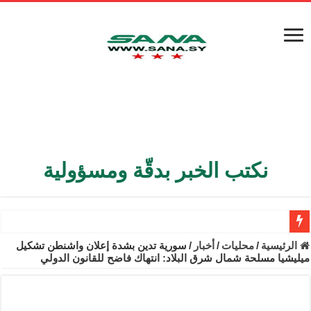
نكتب الخبر بدقّة ومسؤولية
الأمن الداخلي يعثر على مقبرة جماعية في ريف اللاذقية تضم 9 جثامين
الرئيسية
/
محليات
/
أخبار
/
سورية تدين بشدة إعلان واشنطن تشكيل
ميليشيا مسلحة شمال شرق البلاد: انتهاك فاضح للقانون الدولي
الوزير الشيباني يبحث في باريس تعزيز الاستقرار في سوريا
برنية: مرسوم بإعفاء مستهلكي الكهرباء المنزلية والتجارية والصناعية م