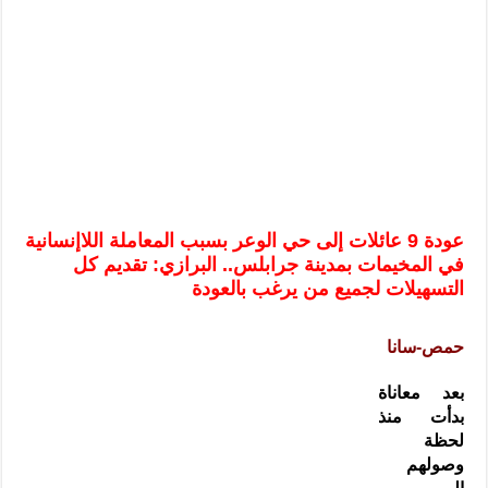
الرئيس الشرع يستقبل وفداً من أعضاء مجلسي النواب والشيوخ الأمريكي
المركزي يحذر من التعامل بالعملات الرقمية: غير قانونية وتنطوي على م
وفد من الإدارة العامة لحرس الحدود السورية يزور تركيا لبحث سبل التع
هيئة المفقودين: توثيق 63 مقبرة جماعية وخطة لإطلاق منصة رقمية وبطاقة دعم- فيديو
التربية السورية: امتحان تعويضي لطلاب المرحلة الانتقالية المتغيبين عن ا
الداخلية: منفذ تفجير حي الميسر بحلب صاحب سوابق ومدمن مخدرات
سوريا تبحث مع الإيسيسكو التعاون في البحث العلمي وحماية التراث الث
عودة 9 عائلات إلى حي الوعر بسبب المعاملة اللاإنسانية
في المخيمات بمدينة جرابلس.. البرازي: تقديم كل
التسهيلات لجميع من يرغب بالعودة
حمص-سانا
بعد معاناة
بدأت منذ
لحظة
وصولهم