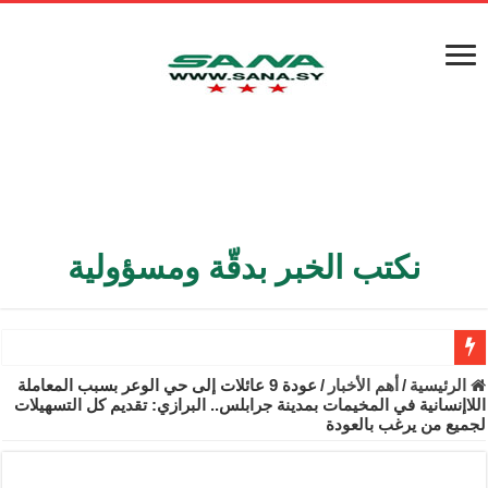
نكتب الخبر بدقّة ومسؤولية
الأمن الداخلي يعثر على مقبرة جماعية في ريف اللاذقية تضم 9 جثامين
الرئيسية
/
أهم الأخبار
/
عودة 9 عائلات إلى حي الوعر بسبب المعاملة
اللاإنسانية في المخيمات بمدينة جرابلس.. البرازي: تقديم كل التسهيلات
الوزير الشيباني يبحث في باريس تعزيز الاستقرار في سوريا
لجميع من يرغب بالعودة
برنية: مرسوم بإعفاء مستهلكي الكهرباء المنزلية والتجارية والصناعية م