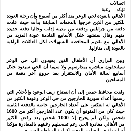
اتصالات
تؤكد رغبة
الأهالي بالعودة لحي الوعر منذ أكثر من أسبوع وأن رحلة العودة
للكثير من الذين خرجوا بالدفعات السابقة بدأت حيث عادت
دفعة من جرابلس ودفعة من مدينة إدلب وحاليا دفعة جديدة
منهم وقال سنشهد خلال الأسابيع القادمة عودة المزيد من
الأهالي مع تقديم المحافظة التسهيلات لكل العائلات الراغبة
بالعودة إلى منازلها.
وبين البرازي أن الأطفال الذين يعودون الى حي الوعر
سيلتحقون مباشرة بمدارسهم ولا سيما أن الحي سيعود خلال
أسابيع لحالة الأمان والاستقرار بعد خروج آخر دفعة من
المسلحين.
ولفت محافظ حمص إلى أن انفضاح زيف الوعود والأحلام التي
رسمها أعداء سورية للخارجين من حي الوعر وعودة الكثير من
الأهالي له انعكس على أعداد الخارجين خاصة بالدفعة الثامنة
حيث كان من المتوقع أن يكون عدد الخارجين أكثر من 1600
شخص ولكن لم يخرج إلا 1000 شخص بعد رفض الكثير
من الأهالي مغادرة الحي رغم تسجيلهم رغبتهم بالمغادرة مؤكدا
أن الدولة هي الضامن الوحيد لكرامة المواطن السوري.