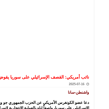
تعامل بالعملات الرقمية: غير قانونية وتنطوي على مخاطر كبيرة
امة لحرس الحدود السورية يزور تركيا لبحث سبل التعاون المشترك
قة دعم- فيديو
تحان تعويضي لطلاب المرحلة الانتقالية المتغيبين عن الامتحان النهائي
فجير حي الميسر بحلب صاحب سوابق ومدمن مخدرات
سيسكو التعاون في البحث العلمي وحماية التراث الثقافي
نائب أمريكي: القصف الإسرائيلي على سوريا يقوض
2025-07-16
واشنطن-سانا
دعا عضو الكونغرس الأمريكي عن الحزب الجمهوري جو 
الإسرائيلي على سوريا، واصفاً
إياه بالعملية الانتحارية لإ