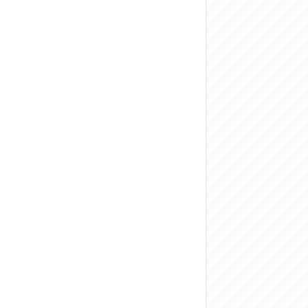
المركزي يحذر من ال
وفد من الإدارة الع
هيئة المفقودين: توثيق 63 مقبرة جماعية وخطة لإطلاق منصة رقمية وبطا
التربية السورية: ام
الداخلية: منفذ ت
سوريا تبحث مع الإي