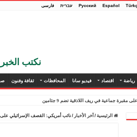
Türk
Español
Pусский
עברית
فارسی
نكتب الخبر 
رياضة
اقتصاد
فيديو سانا
المحافظات
ثقافة وفنون
صح
ى مقبرة جماعية في ريف اللاذقية تضم 9 جثامين
حث في باريس تعزيز الاستقرار في سوريا
الرئيسية
/
آخر الأخبار
/
نائب أمريكي: القصف الإسرائيلي على
ء مستهلكي الكهرباء المنزلية والتجارية والصناعية من الرسوم
ل وفداً من أعضاء مجلسي النواب والشيوخ الأمريكيين