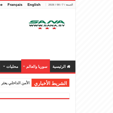
çe
Français
English
الجمعة / 7 / 08 / 2026
الرئيسية
سوريا والعالم
محليات
الشريط الأخباري
الأمن الداخلي يعثر عل
الوزير الشيباني يب
برنية: مرسوم بإعفا
الرئيس الشرع يستقب