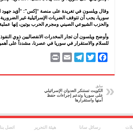
وقال ويلسون في تغريدة على منصة “إكس”: “أؤيد جهود ال
سوريا، يجب أن تتوقف الضربات الإسرائيلية غير الضرورية 
والحزب الشيوعي الصيني ومجرم الحرب بوتين، إنها عملية ا
وأوضح ويلسون أن تجار المخدرات الانفصاليين ذوي النفوذ
للسلام والاستقرار في سوريا في عصرنا، مشدداً على أهمي
P
E
T
T
F
ri
m
el
w
a
nt
ai
e
itt
c
l
gr
er
e
سابق
الكويت تستنكر العدوان الإسرائيلي
a
b
على سوريا وتدعم إجراءات حفظ
أمنها واستقرارها
m
o
o
k
لات
رسائل سانا
هيئة التحرير
اتصل بنا