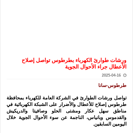
الرئيس الشرع يستقبل وفداً من أعضاء مجلسي النواب والشيوخ الأمريكي
المركزي يحذر من التعامل بالعملات الرقمية: غير قانونية وتنطوي على م
وفد من الإدارة العامة لحرس الحدود السورية يزور تركيا لبحث سبل التع
هيئة المفقودين: توثيق 63 مقبرة جماعية وخطة لإطلاق منصة رقمية وبطاقة دعم- فيديو
التربية السورية: امتحان تعويضي لطلاب المرحلة الانتقالية المتغيبين عن ا
الداخلية: منفذ تفجير حي الميسر بحلب صاحب سوابق ومدمن مخدرات
ورشات طوارئ الكهرباء بطرطوس تواصل إصلاح
سوريا تبحث مع الإيسيسكو التعاون في البحث العلمي وحماية التراث الث
الأعطال جراء الأحوال الجوية
2025-04-16
طرطوس-سانا
تواصل ورشات الطوارئ في الشركة العامة للكهرباء بمحافظة
طرطوس إصلاح للأعطال والأضرار على الشبكة الكهربائية
في
مناطق سهل عكار ومشتى الحلو وصافيتا والدريكيش
والقدموس وبانياس، الناجمة عن سوء الأحوال الجوية خلال
اليومين السابقين.