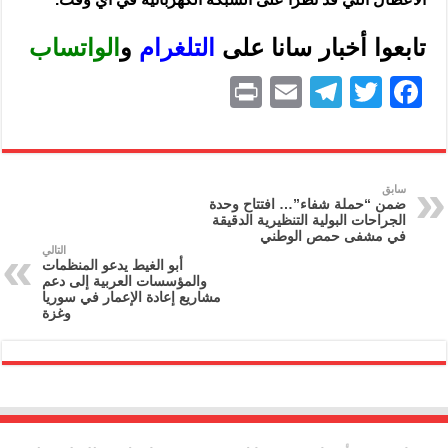
تابعوا أخبار سانا على
ا
لتلغرام
و
الواتساب
P
E
T
T
F
ri
m
el
w
a
nt
ai
e
itt
c
l
gr
er
e
سابق
ضمن “حملة شفاء”… افتتاح وحدة
a
b
الجراحات البولية التنظيرية الدقيقة
في مشفى حمص الوطني
m
o
التالي
أبو الغيط يدعو المنظمات
o
والمؤسسات العربية إلى دعم
مشاريع إعادة الإعمار في سوريا
k
وغزة