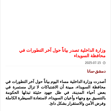
الرئيس الشرع يستقبل وفداً من أعضاء مجلسي النواب والشيوخ الأمريكي
المركزي يحذر من التعامل بالعملات الرقمية: غير قانونية وتنطوي على م
وفد من الإدارة العامة لحرس الحدود السورية يزور تركيا لبحث سبل التع
هيئة المفقودين: توثيق 63 مقبرة جماعية وخطة لإطلاق منصة رقمية وبطاقة دعم- فيديو
التربية السورية: امتحان تعويضي لطلاب المرحلة الانتقالية المتغيبين عن ا
الداخلية: منفذ تفجير حي الميسر بحلب صاحب سوابق ومدمن مخدرات
وزارة الداخلية تصدر بياناً حول آخر التطورات في
سوريا تبحث مع الإيسيسكو التعاون في البحث العلمي وحماية التراث الث
محافظة السويداء
2025-07-15
دمشق-سانا
أصدرت وزارة الداخلية مساء اليوم بياناً حول آخر التطورات في
محافظة السويداء، مبينة أن الاشتباكات لا تزال مستمرة في
بعض أحياء المدينة، في ظل جهود حثيثة تبذلها الحكومة
بالتنسيق مع وجهاء وأعيان السويداء، لاستعادة السيطرة الكاملة
وفرض الأمن والاستقرار بشكل دائ.