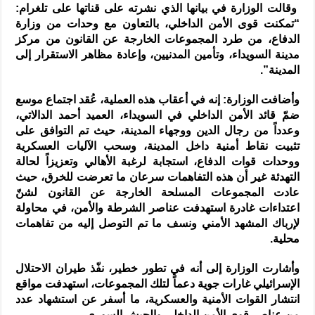
وقالت الوزارة في بيانها الذي نشرته على قناتها على تلغرام:
“تمكنت قوى الأمن الداخلي، بالتعاون مع وحدات من وزارة
الدفاع، من طرد المجموعات الخارجة عن القانون من مركز
مدينة السويداء، وتأمين المدنيين، وإعادة مظاهر الاستقرار إلى
المدينة”.
وأضافت الوزارة: إنه في أعقاب هذه العملية، عُقد اجتماع موسع
ضمّ قائد الأمن الداخلي في السويداء، العميد أحمد الدالاتي،
وعدداً من رجال الدين ووجهاء المدينة، حيث تم التوافق على
تثبيت نقاط أمنية داخل المدينة، وسحب الآليات العسكرية
ووحدات قوات الدفاع، استجابة لرغبة الأهالي وتعزيزاً لحالة
التهدئة غير أن هذه التفاهمات سرعان ما تعرضت للخرق، حيث
عادت المجموعات المسلحة الخارجة عن القانون لشنّ
اعتداءات غادرة استهدفت عناصر الشرطة والأمن، في محاولة
لإرباك المشهد الأمني ونسف ما تم التوصل إليه من تفاهمات
محلية.
وأشارت الوزارة إلى أنه في تطور خطير، نفّذ طيران الاحتلال
الإسرائيلي غارات جوية دعماً لتلك المجموعات، استهدفت مواقع
انتشار القوات الأمنية والعسكرية، ما أسفر عن استشهاد عدد
من عناصر قوى الأمن الداخلي والجيش السوري.