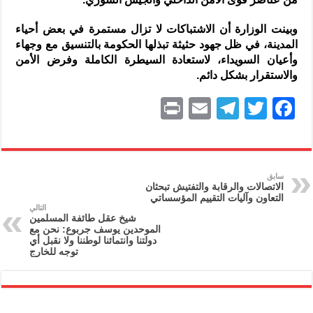
وبينت الوزارة أن الاشتباكات لا تزال مستمرة في بعض أحياء
المدينة، في ظل جهود حثيثة تبذلها الحكومة بالتنسيق مع وجهاء
وأعيان السويداء، لاستعادة السيطرة الكاملة وفرض الأمن
والاستقرار بشكل دائم.
P
E
T
T
F
ri
m
el
w
a
nt
ai
e
itt
c
l
gr
er
e
سابق
الاتصالات والرقابة والتفتيش تبحثان
a
b
التعاون وآليات التقييم المؤسساتي
التالي
m
o
شيخ عقل طائفة المسلمين
الموحدين يوسف جربوع: نحن مع
o
دولتنا وانتمائنا لوطننا ولا نقبل أي
توجه للخارج
k