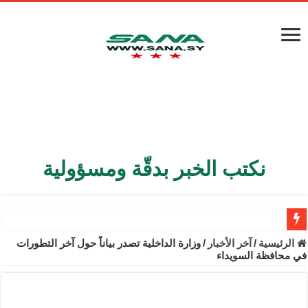
نكتب الخبر بدقّة ومسؤولية
الأمن الداخلي يعثر على مقبرة جماعية في ريف اللاذقية تضم 9 جثامين
الرئيسية
/
آخر الأخبار
/
وزارة الداخلية تصدر بياناً حول آخر التطورات
في محافظة السويداء
الوزير الشيباني يبحث في باريس تعزيز الاستقرار في سوريا
برنية: مرسوم بإعفاء مستهلكي الكهرباء المنزلية والتجارية والصناعية م