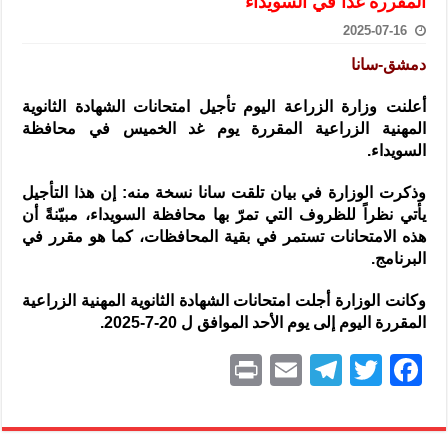
المقررة غداً في السويداء
الرئيس الشرع يستقبل وفداً من أعضاء مجلسي النواب والشيوخ الأمريكي
2025-07-16
المركزي يحذر من التعامل بالعملات الرقمية: غير قانونية وتنطوي على م
دمشق-سانا
وفد من الإدارة العامة لحرس الحدود السورية يزور تركيا لبحث سبل التع
أعلنت وزارة الزراعة اليوم تأجيل امتحانات الشهادة الثانوية
هيئة المفقودين: توثيق 63 مقبرة جماعية وخطة لإطلاق منصة رقمية وبطاقة دعم- فيديو
المهنية الزراعية المقررة يوم غد الخميس
في محافظة
التربية السورية: امتحان تعويضي لطلاب المرحلة الانتقالية المتغيبين عن ا
السويداء.
الداخلية: منفذ تفجير حي الميسر بحلب صاحب سوابق ومدمن مخدرات
وذكرت الوزارة في بيان تلقت سانا نسخة منه: إن هذا التأجيل
سوريا تبحث مع الإيسيسكو التعاون في البحث العلمي وحماية التراث الث
يأتي نظراً للظروف التي تمرّ بها محافظة السويداء، مبيّنةً أن
هذه الامتحانات تستمر في بقية المحافظات، كما هو مقرر في
البرنامج.
وكانت الوزارة أجلت امتحانات الشهادة الثانوية المهنية الزراعية
المقررة اليوم إلى يوم الأحد الموافق ل 20-7-2025.
P
E
T
T
F
ri
m
el
w
a
nt
ai
e
itt
c