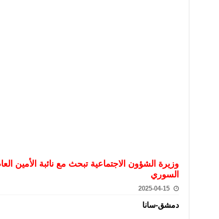
تعامل بالعملات الرقمية: غير قانونية وتنطوي على مخاطر كبيرة
امة لحرس الحدود السورية يزور تركيا لبحث سبل التعاون المشترك
قة دعم- فيديو
تحان تعويضي لطلاب المرحلة الانتقالية المتغيبين عن الامتحان النهائي
فجير حي الميسر بحلب صاحب سوابق ومدمن مخدرات
سيسكو التعاون في البحث العلمي وحماية التراث الثقافي
وزيرة الشؤون الاجتماعية تبحث مع نائبة الأمين العا
السوري
2025-04-15
دمشق-سانا