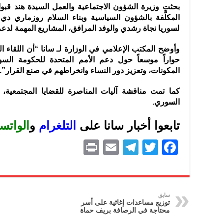
بحثت وزيرة الشؤون الاجتماعية والعمل السيدة هند قبوات 
المكلَّفة بالشؤون السياسية
وبناء السلام روزماري دي ‏
لسوريا نجاة رشدي والوفد المرافق، ‏المشاريع المهمة لدع
وأوضح المكتب الإعلامي في الوزارة لـ سانا “أن اللقاء 
حواراً موسعاً حول دعم ‏الأمم المتحدة للحكومة الس
المكونات، ‏وتعزيز دور النساء وانخراطهم في صنع القرار”.
كما تمت مناقشة آليات المناصرة للقضايا المجتمعية، وأهمي
السوري.
تابعوا أخبار سانا على
ا
لتلغرام
و
الواتس
P
E
T
T
F
ri
m
el
w
a
nt
ai
e
itt
c
l
gr
er
e
سابق
توزيع مساعدات إغاثية على أسر
a
b
محتاجة في الرصافة بريف حماة