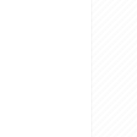
المركزي يحذر من ال
وفد من الإدارة الع
هيئة المفقودين: توثيق 63 مقبرة جماعية وخطة لإطلاق منصة رقمية وبطا
التربية السورية: ام
الداخلية: منفذ ت
سوريا تبحث مع الإي