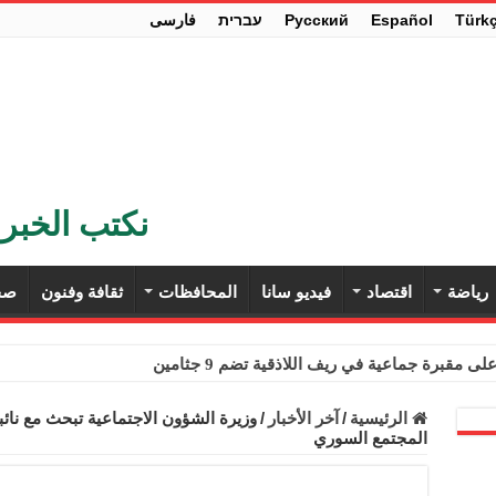
Türk
Español
Pусский
עברית
فارسی
نكتب الخبر 
رياضة
اقتصاد
فيديو سانا
المحافظات
ثقافة وفنون
صح
ى مقبرة جماعية في ريف اللاذقية تضم 9 جثامين
حث في باريس تعزيز الاستقرار في سوريا
الرئيسية
/
آخر الأخبار
/
وزيرة الشؤون الاجتماعية تبحث مع نائبة
المجتمع السوري
ء مستهلكي الكهرباء المنزلية والتجارية والصناعية من الرسوم
ل وفداً من أعضاء مجلسي النواب والشيوخ الأمريكيين