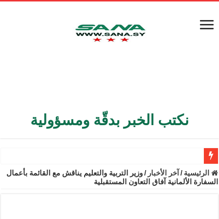
نكتب الخبر بدقّة ومسؤولية
الأمن الداخلي يعثر على مقبرة جماعية في ريف اللاذقية تضم 9 جثامين
الرئيسية
/
آخر الأخبار
/
وزير التربية والتعليم يناقش مع القائمة بأعمال
السفارة الألمانية آفاق التعاون المستقبلية
الوزير الشيباني يبحث في باريس تعزيز الاستقرار في سوريا
برنية: مرسوم بإعفاء مستهلكي الكهرباء المنزلية والتجارية والصناعية م