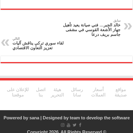
ri
m
el
w
a
nt
ai
e
itt
c
l
gr
er
e
سابق
خالد الجبر… فني صيانة يعيد تأهيل
a
b
جهاز الأشعة القوسي في مشفى
جاسم بريف درعا
m
o
التالي
لقاء سوري تركي يناقش آليات
o
تعزيز التعاون الاقتصادي
k
مواقع
أسعار
رسائل
هيئة
اتصل
للإعلان على
صديقة
العملات
سانا
التحرير
بنا
موقعنا
Powered by
sana
| Designed by
team to develop the software
© Copyright 2026, All Rights Reserved