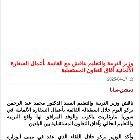
الرئيس الشرع يستقبل وفداً من أعضاء مجلسي النواب والشيوخ الأمريكي
المركزي يحذر من التعامل بالعملات الرقمية: غير قانونية وتنطوي على م
وفد من الإدارة العامة لحرس الحدود السورية يزور تركيا لبحث سبل التع
هيئة المفقودين: توثيق 63 مقبرة جماعية وخطة لإطلاق منصة رقمية وبطاقة دعم- فيديو
التربية السورية: امتحان تعويضي لطلاب المرحلة الانتقالية المتغيبين عن ا
الداخلية: منفذ تفجير حي الميسر بحلب صاحب سوابق ومدمن مخدرات
وزير التربية والتعليم يناقش مع القائمة بأعمال السفارة
سوريا تبحث مع الإيسيسكو التعاون في البحث العلمي وحماية التراث الث
الألمانية آفاق التعاون المستقبلية
2025-04-17
دمشق-سانا
ناقش وزير التربية والتعليم السيد الدكتور محمد عبد الرحمن
تركو اليوم خلال استقباله القائمة بأعمال السفارة الألمانية
في
سوريا مارغاريت ياكوب والوفد المرافق لها واقع التربية
والتعليم الحالي وآفاق التعاون المستقبلية بين البلدين.
وأكد الوزير تركو خلال اللقاء الذي عقد في مبنى الوزارة