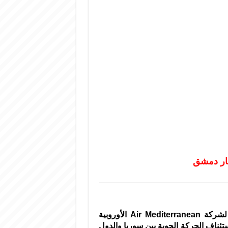
طار دمشق
وصلت إلى مطار دمشق الدولي اليوم أول رحلة جوية لشركة Air Mediterranean الأوروبية
ئناف الحركة الجوية بين سوريا والدول