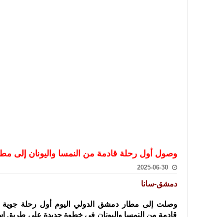
تعامل بالعملات الرقمية: غير قانونية وتنطوي على مخاطر كبيرة
امة لحرس الحدود السورية يزور تركيا لبحث سبل التعاون المشترك
قة دعم- فيديو
تحان تعويضي لطلاب المرحلة الانتقالية المتغيبين عن الامتحان النهائي
فجير حي الميسر بحلب صاحب سوابق ومدمن مخدرات
سيسكو التعاون في البحث العلمي وحماية التراث الثقافي
وصول أول رحلة قادمة من النمسا واليونان إلى م
2025-06-30
دمشق-سانا
قادمة من النمسا واليونان في خطوة جديدة على طريق است