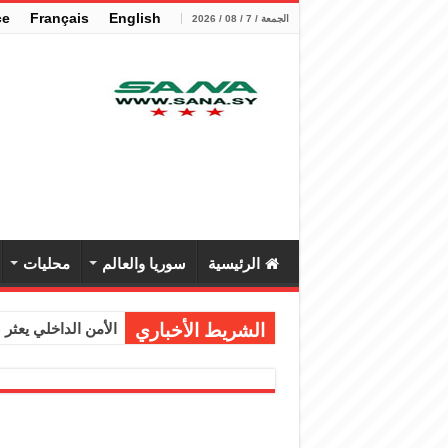
çe
Français
English
الجمعة / 7 / 08 / 2026
الرئيسية
سوريا والعالم
محليات
الشريط الأخباري
الأمن الداخلي يعثر عل
الوزير الشيباني يب
برنية: مرسوم بإعفا
الرئيس الشرع يستقب