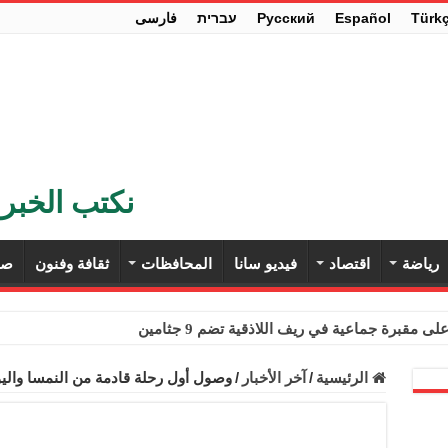
Türk
Español
Pусский
עברית
فارسی
نكتب الخبر 
رياضة
اقتصاد
فيديو سانا
المحافظات
ثقافة وفنون
صح
ى مقبرة جماعية في ريف اللاذقية تضم 9 جثامين
حث في باريس تعزيز الاستقرار في سوريا
الرئيسية
/
آخر الأخبار
/
وصول أول رحلة قادمة من النمسا وال
ء مستهلكي الكهرباء المنزلية والتجارية والصناعية من الرسوم
ل وفداً من أعضاء مجلسي النواب والشيوخ الأمريكيين