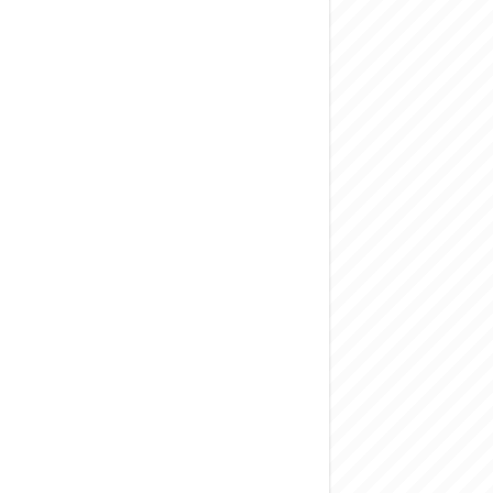
المركزي يحذر من ال
وفد من الإدارة الع
هيئة المفقودين: توثيق 63 مقبرة جماعية وخطة لإطلاق منصة رقمية وبطا
التربية السورية: ام
الداخلية: منفذ ت
سوريا تبحث مع الإي