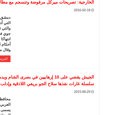
الخارجية: تصريحات ميركل مرفوضة وتنسجم مع مطالب ا
2016-02-18
دمشق-س
التي أد
والتي 
جوي في
انتهاكا
أحكام ا
وقال م
المزيد
الجيش يقضي على 10 إرهابيين في بصرى الش
سلسلة غارات نفذها سلاح الجو بريفي اللاذقية وإدلب-
2015-08-29
محافظا
العربي 
يسمى “