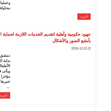
وعمليات
محاولة
المزيد
جهود حكومية وأهلية لتقديم الخدمات اللازمة لحماية
بأبشع الصور والأشكال
2016-12-21
دمشق _
بداية ا
الأطفال
ويأتى ف
مؤخرا ع
عمرها ل
…
المزيد