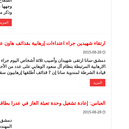
السفاح
وجهها 
وذكر م
المزيد
ارتقاء شهيدين جراء اعتداءات إرهابية بقذائف هاون 
2015-08-28
دمشق-سانا ارتقى شهيدان وأصيب ثلاثة أشخاص اليوم جراء 
الارهابية المرتبطة بنظام آل سعود الوهابي على عدد من الأ
قيادة الشرطة لمندوبة سانا إن 7 قذائف أطلقها إرهابيون سقطت على عدد …
المزيد
العباس: إعادة تشغيل وحدة تعبئة الغاز في عدرا بطاقة 4 آلاف اسطوانة يوم
2015-08-28
دمشق – 
المهند