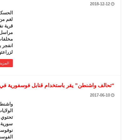
2018-12-12
الحسكة
لغم من
قرية ن
مراسل س
مخلفات
انفجر ب
لزراعت
المزيد
“تحالف واشنطن” يقر باستخدام قنابل فوسفورية في
2017-06-10
واشنطن
الولايا
تحتوي 
سورية. 
نوفوستي
الفوسف