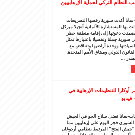
لنظام التركي لحماية الإرهابييين
انا أكدت سورية رفضها التصريحات
لت بها المستشارة الألمانية أنجيلا ميركل
تضمنت دعوتها إلى إقامة منطقة حظر
 سورية جملة وتفصيلا باعتبارها تمثل
 لسيادتها ووحدة أراضيها وتتناقض مع
لقانون الدولي وميثاق الأمم المتحدة.
صدر …
ام ويدمر أوكارا للتنظيمات الإرهابية في
 فيديو
ت-سانا قضى سلاح الجو في الجيش
السوري فجر اليوم على إرهابيين مما
جيش الفتح” المرتبط بنظامي أردوغان