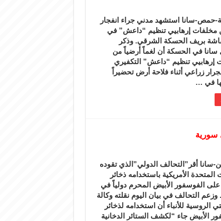
-حمص-سانا استشهد مدني جراء انفجار
 مخلفات إرهابيي تنظيم “داعش” في
فاشة بريف الحسكة الشرقي. وذكر
انا في الحسكة أن لغماً أرضياً من
 إرهابيي تنظيم “داعش” التكفيري
جرار زراعي أثناء فلاحة أرض تحضيراً
ها في …
 سورية
-سانا أقر”التحالف الدولي”الذي تقوده
ت المتحدة الأمريكية باستخدامه ذخائر
على الفوسفور الأبيض المحرم دولياً في
وزعم التحالف في بيان اليوم نقلته وكالة
 الروسية للأنباء أن استخدامه لذخائر
ور الأبيض جاء “لكشف الستائر الدخانية