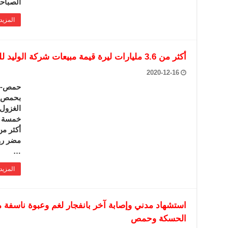
الصباحي
المزيد
أكثر من 3.6 مليارات ليرة قيمة مبيعات شركة الوليد للغزل بحمص خلال العام الحالي
2020-12-16
حمص-سان
الغزول 
خمسة مل
أكثر من
مضر روم
…
المزيد
استشهاد مدني وإصابة آخر بانفجار لغم وعبوة ناسفة م
الحسكة وحمص