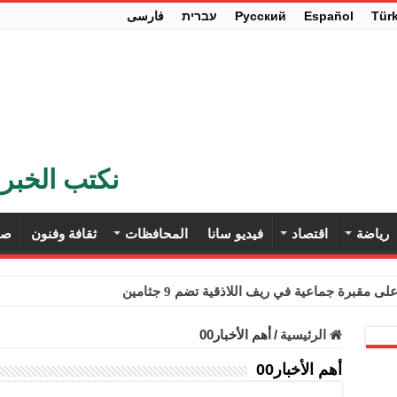
Tür
Español
Pусский
עברית
فارسی
نكتب الخبر 
رياضة
اقتصاد
فيديو سانا
المحافظات
ثقافة وفنون
صح
ى مقبرة جماعية في ريف اللاذقية تضم 9 جثامين
حث في باريس تعزيز الاستقرار في سوريا
الرئيسية
/
أهم الأخبار00
ء مستهلكي الكهرباء المنزلية والتجارية والصناعية من الرسوم
أهم الأخبار00
ل وفداً من أعضاء مجلسي النواب والشيوخ الأمريكيين