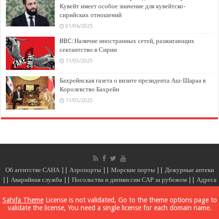
Кувейт имеет особое значение для кувейтско-
сирийских отношений
01/06/2025
BBC: Наличие иностранных сетей, разжигающих
сектантство в Сирии
11/05/2025
Бахрейнская газета о визите президента Аш-Шараа в
Королевство Бахрейн
11/05/2025
Об агентстве САНА
||
Аэропорты
||
Морские порты
||
Дежурные аптеки
||
Аварийная служба
||
Посольства и дипмиссии САР за рубежом
||
Адреса
и номера телефонов министерств и государственных учреждений
||
Золото
||
Цены
||
Связаться с нами
Sahifa Theme
License is not validated, Go to the theme options page to
validate the license, You need a single license for each domain name.
Сирийское арабское информационное агентство САНА
© 2026