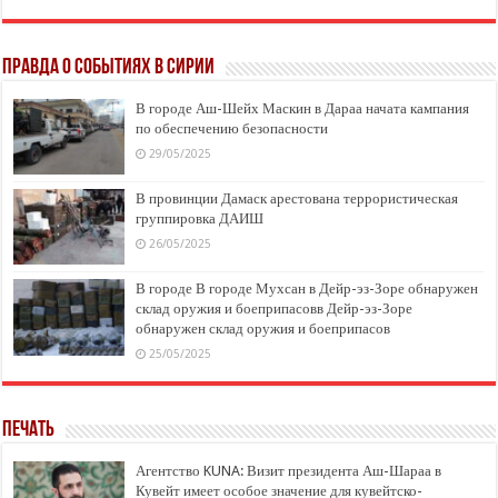
Правда о событиях в Сирии
В городе Аш-Шейх Маскин в Дараа начата кампания
по обеспечению безопасности
29/05/2025
В провинции Дамаск арестована террористическая
группировка ДАИШ
26/05/2025
В городе В городе Мухсан в Дейр-эз-Зоре обнаружен
склад оружия и боеприпасовв Дейр-эз-Зоре
обнаружен склад оружия и боеприпасов
25/05/2025
Печать
Агентство KUNA: Визит президента Аш-Шараа в
Кувейт имеет особое значение для кувейтско-