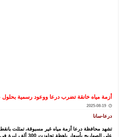
تعامل بالعملات الرقمية: غير قانونية وتنطوي على مخاطر كبيرة
امة لحرس الحدود السورية يزور تركيا لبحث سبل التعاون المشترك
قة دعم- فيديو
تحان تعويضي لطلاب المرحلة الانتقالية المتغيبين عن الامتحان النهائي
فجير حي الميسر بحلب صاحب سوابق ومدمن مخدرات
سيسكو التعاون في البحث العلمي وحماية التراث الثقافي
أزمة مياه خانقة تضرب درعا ووعود رسمية بحلول عاج
2025-08-19
درعا-سانا
تشهد محافظة درعا أزمة مياه غير مسبوقة، تمثلت بانقطا
على الصهاريج بأسعار باهظة تجاوزت
300 ألف ليرة 