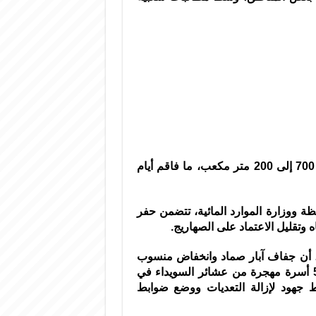
مكعب إلى 700 فقط، بينما انخفضت في مدينة نوى من 700 إلى 200 متر مكعب، ما فاقم أيام
 ووزارة الموارد المائية، تتضمن حفر
 وتقليل الاعتماد على الصهاريج.
 أن جفاف آبار صماد وانخفاض منسوب
الضخ زاد من تعقيد الأزمة، خاصة مع وجود أكثر من 550 أسرة مهجرة من عشائر السويداء في
ط جهود لإزالة التعديات ووضع ضوابط