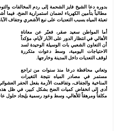
بدوره دعا الشيخ فايز الشحمة إلى ردم المخالفات والتوص
مطالباً بتأمين الكهرباء لضمان استمرارية الضخ، فيما أ
تعبئة المياه بسبب التعديات على نبع الأشعري وجفاف الآبار
أما المواطن سعيد صقر، فعبّر عن معاناة
الأهالي في انتظار الدور على الآبار لأيام، مؤكداً
أن التعاون الشعبي بات الوسيلة الوحيدة لسد
الاحتياجات اليومية، وسط دعوات متكررة
لوقف التعديات داخل المدينة وخارجها.
وتعاني محافظة درعا منذ سنوات من تراجع
مستمر في مصادر المياه نتيجة التغيرات
المناخية والجفاف، وتفاقمت الأزمة بفعل الحفر العشوائي
أدى إلى انخفاض كميات الضخ بشكل كبير، في ظل هذه ا
مكلفاً ومرهقاً للأهالي، وسط وعود رسمية بإيجاد حلول عاج