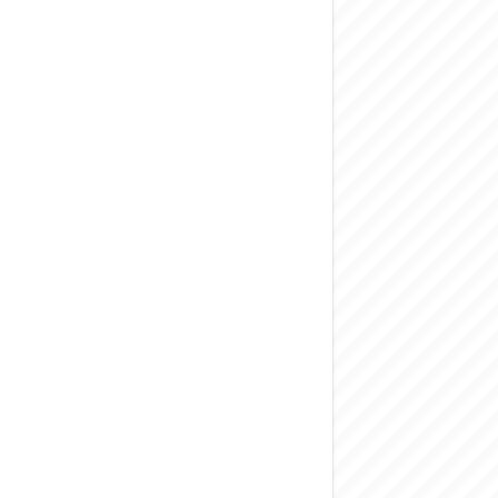
المركزي يحذر من ال
وفد من الإدارة الع
هيئة المفقودين: توثيق 63 مقبرة جماعية وخطة لإطلاق منصة رقمية وبطا
التربية السورية: ام
الداخلية: منفذ ت
سوريا تبحث مع الإي