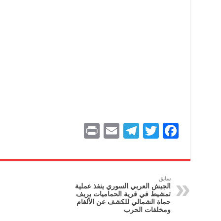
P
E
T
T
F
ri
m
el
w
a
nt
ai
e
itt
c
l
gr
er
e
سابق
الجيش العربي السوري ينفذ عملية
a
b
تمشيط في قرية الحماميات بريف
حماة الشمالي للكشف عن الألغام
m
o
ومخلفات الحرب