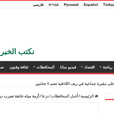
Türkç
Español
Pусский
עברית
فارسی
نكتب الخبر 
رياضة
اقتصاد
فيديو سانا
المحافظات
ثقافة وفنون
صح
ى مقبرة جماعية في ريف اللاذقية تضم 9 جثامين
حث في باريس تعزيز الاستقرار في سوريا
الرئيسية
/
أخبار المحافظات
/
درعا
/
أزمة مياه خانقة تضرب درع
ء مستهلكي الكهرباء المنزلية والتجارية والصناعية من الرسوم
ل وفداً من أعضاء مجلسي النواب والشيوخ الأمريكيين