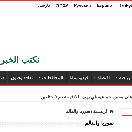
Türkç
Español
Pусский
עברית
فارسی
نكتب الخبر 
رياضة
اقتصاد
فيديو سانا
المحافظات
ثقافة وفنون
صح
ى مقبرة جماعية في ريف اللاذقية تضم 9 جثامين
حث في باريس تعزيز الاستقرار في سوريا
الرئيسية
/
سوريا والعالم
ء مستهلكي الكهرباء المنزلية والتجارية والصناعية من الرسوم
سوريا والعالم
ل وفداً من أعضاء مجلسي النواب والشيوخ الأمريكيين