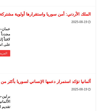
الملك الأردني: أمن سوريا واستقرارها أولوية مشتركة
2025-08-19
عمان-سا
مجدداً 
لافتاً 
على اس
المزيد
ألمانيا تؤكد استمرار دعمها الإنساني لسوريا بأكثر من 80 مليون يورو
2025-08-19
برلين-س
الألمان
تقديم ا