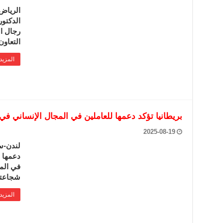
الرياض-
الدكتو
رجال ا
التعاون
المزيد
بريطانيا تؤكد دعمها للعاملين في المجال الإنساني في
2025-08-19
لندن-سا
دعمها ل
في المج
شجاعتهم
المزيد