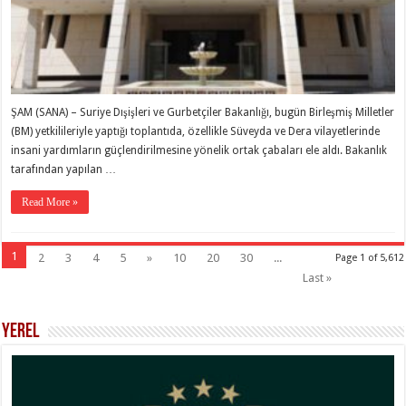
ŞAM (SANA) – Suriye Dışişleri ve Gurbetçiler Bakanlığı, bugün Birleşmiş Milletler
(BM) yetkilileriyle yaptığı toplantıda, özellikle Süveyda ve Dera vilayetlerinde
insani yardımların güçlendirilmesine yönelik ortak çabaları ele aldı. Bakanlık
tarafından yapılan …
Read More »
1
2
3
4
5
»
10
20
30
...
Page 1 of 5,612
Last »
Yerel