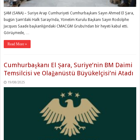
ŞAM (SANA) – Suriye Arap Cumhuriyeti Cumhurbaşkanı Sayın Ahmed El Şara,
bugün Şam’daki Halk Sarayı’nda, Yönetim Kurulu Başkanı Sayın Rodolphe
Jacques Saade başkanlığındaki CMACGM Grubu’ndan bir heyeti kabul etti.
Görüşmede, …
Read More »
Cumhurbaşkanı El Şara, Suriye’nin BM Daimi
Temsilcisi ve Olağanüstü Büyükelçisi’ni Atadı
19/08/2025