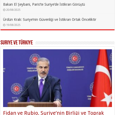
Bakan El Şeybani, Paris’te Suriye’de İstikrarı Görüştü
20/08/2025
Ürdün Kralı: Suriye’nin Güvenliği ve İstikrarı Ortak Önceliktir
19/08/2025
Suriye ve Türkiye
Fidan ve Rubio, Suriye’nin Birliği ve Toprak