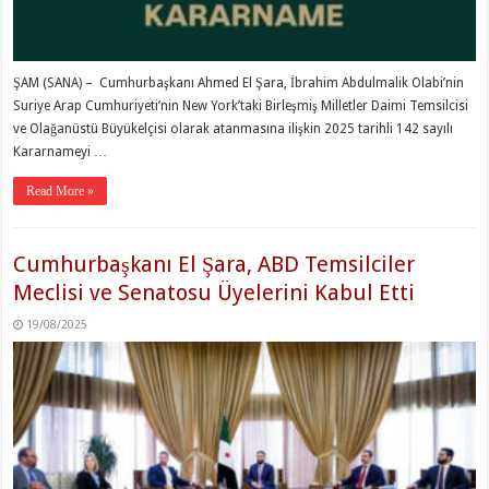
ŞAM (SANA) – Cumhurbaşkanı Ahmed El Şara, İbrahim Abdulmalik Olabi’nin
Suriye Arap Cumhuriyeti’nin New York’taki Birleşmiş Milletler Daimi Temsilcisi
ve Olağanüstü Büyükelçisi olarak atanmasına ilişkin 2025 tarihli 142 sayılı
Kararnameyi …
Read More »
Cumhurbaşkanı El Şara, ABD Temsilciler
Meclisi ve Senatosu Üyelerini Kabul Etti
19/08/2025