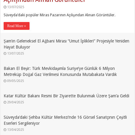
13/07/2025
Süveyda’daki popüler Miras Pazarının Açılışından Alınan Görüntüler.
Read More »
Şam’ın Geleneksel El Ağbani Mirası “Umut İplikleri” Projesiyle Yeniden
Hayat Buluyor
13/07/2025
Bakan El Beşir: Türk Mevkidaşımla Suriye’ye Günlük 6 Milyon
Metreküp Doğal Gaz Verilmesi Konusunda Mutabakata Vardık
09/05/2025
Katar Kültür Bakanı Resmi Bir Ziyarette Bulunmak Üzere Şam’a Geldi
29/04/2025
Süveyda’daki Şehba Kültür Merkezi’nde 16 Görsel Sanatçının Çeşitli
Eserleri Sergileniyor
13/04/2025