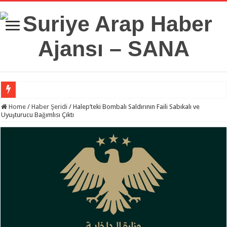
Suriye Savunma Bakanlığı’ndan Bir Heyet, Türkiye’deki Milli Savunma Üniversit
Home
/
Haber Şeridi
/
Halep’teki Bombalı Saldırının Faili Sabıkalı ve
Uyuşturucu Bağımlısı Çıktı