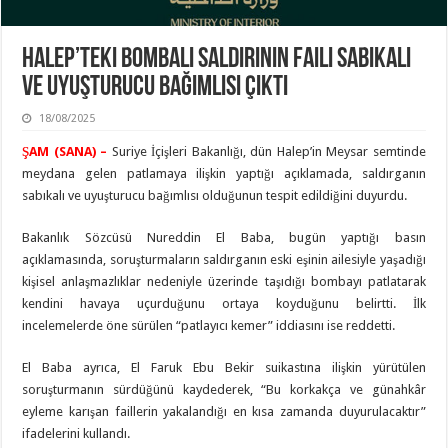
Halep’teki Bombalı Saldırının Faili Sabıkalı
ve Uyuşturucu Bağımlısı Çıktı
18/08/2025
ŞAM (SANA) –
Suriye İçişleri Bakanlığı, dün Halep’in Meysar semtinde
meydana gelen patlamaya ilişkin yaptığı açıklamada, saldırganın
sabıkalı ve uyuşturucu bağımlısı olduğunun tespit edildiğini duyurdu.
Bakanlık Sözcüsü Nureddin El Baba, bugün yaptığı basın
açıklamasında, soruşturmaların saldırganın eski eşinin ailesiyle yaşadığı
kişisel anlaşmazlıklar nedeniyle üzerinde taşıdığı bombayı patlatarak
kendini havaya uçurduğunu ortaya koyduğunu belirtti. İlk
incelemelerde öne sürülen “patlayıcı kemer” iddiasını ise reddetti.
El Baba ayrıca, El Faruk Ebu Bekir suikastına ilişkin yürütülen
soruşturmanın sürdüğünü kaydederek, “Bu korkakça ve günahkâr
eyleme karışan faillerin yakalandığı en kısa zamanda duyurulacaktır”
ifadelerini kullandı.