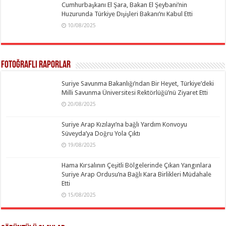
Cumhurbaşkanı El Şara, Bakan El Şeybani’nin
Huzurunda Türkiye Dışişleri Bakanı’nı Kabul Etti
10/08/2025
Fotoğraflı Raporlar
Suriye Savunma Bakanlığı’ndan Bir Heyet, Türkiye’deki
Milli Savunma Üniversitesi Rektörlüğü’nü Ziyaret Etti
20/08/2025
Suriye Arap Kızılayı’na bağlı Yardım Konvoyu
Süveyda’ya Doğru Yola Çıktı
19/08/2025
Hama Kırsalının Çeşitli Bölgelerinde Çıkan Yangınlara
Suriye Arap Ordusu’na Bağlı Kara Birlikleri Müdahale
Etti
15/08/2025