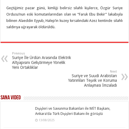
Geçtiğimiz pazar günü, kimliği belirsiz silahlı kişilerce, Özgür Suriye
Ordusu’nun eski komutanlarından olan ve “Faruk Ebu Bekir” lakabıyla
bilinen Alaeddin Eyyub, Halep’in kuzey kırsalındaki Azez kentinde silahlı
saldırıya uğrayarak öldürüldü.
Previous
Suriye İle Ürdün Arasında Elektrik
Altyapısını Geliştirmeye Yönelik
Yeni Ortaklıklar
Next
Suriye ve Suudi Arabistan
Yatırımları Teşvik ve Koruma
Anlaşması İmzaladı
SANA Video
Dışişleri ve Savunma Bakanları ile MİT Başkanı,
Ankara’da Türk Dışişleri Bakanı ile görüştü
13/08/2025