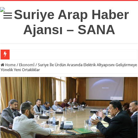
Suriye Savunma Bakanlığı’ndan Bir Heyet, Türkiye’deki Milli Savunma Üniversit
Home
/
Ekonomİ
/
Suriye İle Ürdün Arasında Elektrik Altyapısını Geliştirmeye
Yönelik Yeni Ortaklıklar