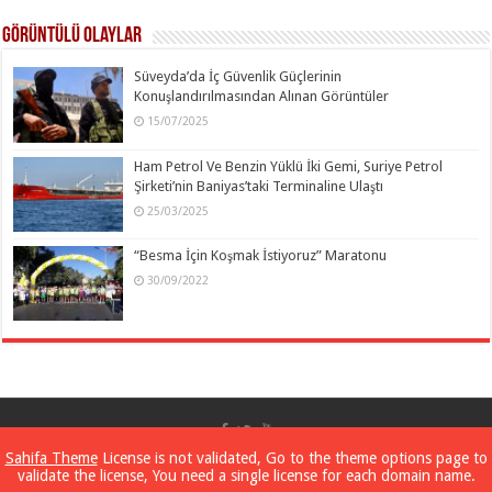
Görüntülü Olaylar
Süveyda’da İç Güvenlik Güçlerinin
Konuşlandırılmasından Alınan Görüntüler
15/07/2025
Ham Petrol Ve Benzin Yüklü İki Gemi, Suriye Petrol
Şirketi’nin Baniyas’taki Terminaline Ulaştı
25/03/2025
“Besma İçin Koşmak İstiyoruz” Maratonu
30/09/2022
SANA Hakkında
Sahifa Theme
License is not validated, Go to the theme options page to
validate the license, You need a single license for each domain name.
Suriye Arap Haber Ajansı – SANA
© 2026