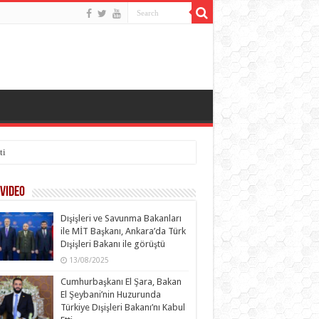
ti
Video
Dışişleri ve Savunma Bakanları
ile MİT Başkanı, Ankara’da Türk
Dışişleri Bakanı ile görüştü
13/08/2025
Cumhurbaşkanı El Şara, Bakan
El Şeybani’nin Huzurunda
Türkiye Dışişleri Bakanı’nı Kabul