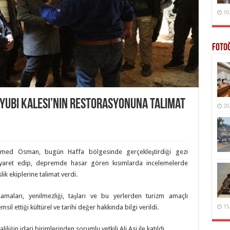
10
Foto
yyubi Kalesi’nin Restorasyonuna Talimat
20
med Osman, bugün Haffa bölgesinde gerçekleştirdiği gezi
iyaret edip, depremde hasar gören kısımlarda incelemelerde
ik ekiplerine talimat verdi.
aşamaları, yenilmezliği, taşları ve bu yerlerden turizm amaçlı
il ettiği kültürel ve tarihi değer hakkında bilgi verildi.
15
liğin idari birimlerinden sorumlu yetkili Ali Asi ile katıldı.