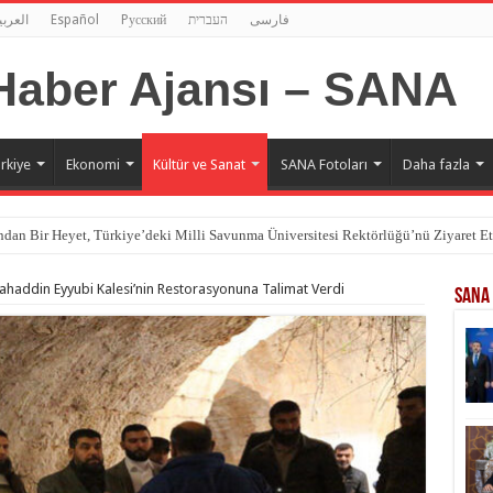
العربي
Español
Pусский
העברית
فارسی
rkiye
Ekonomi
Kültür ve Sanat
SANA Fotoları
Daha fazla
dan Bir Heyet, Türkiye’deki Milli Savunma Üniversitesi Rektörlüğü’nü Ziyaret Et
elahaddin Eyyubi Kalesi’nin Restorasyonuna Talimat Verdi
SANA 