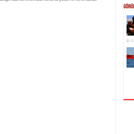
Görü
15