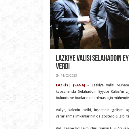
Lazkiye Valisi Selahaddin E
Verdi
11/02/2025
LAZKİYE (SANA)
– Lazkiye Valisi Muham
kapsamında Selahaddin Eyyubi Kalesi’ni z
bulundu ve bunların onarılması için mühendisl
Valiye, kalenin tarihi, inşaatının gelişim 
yararlanma imkanlarının da gösterdiği gibi tems
Vali, geziye bölge müdürü Yamin El Şuğri ve vali