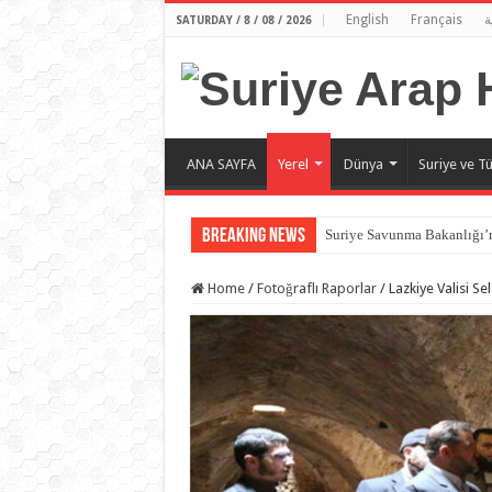
English
Français
ة
SATURDAY / 8 / 08 / 2026
ANA SAYFA
Yerel
Dünya
Suriye ve Tü
Breaking News
Suriye Savunma Bakanlığı’n
Home
/
Fotoğraflı Raporlar
/
Lazkiye Valisi S