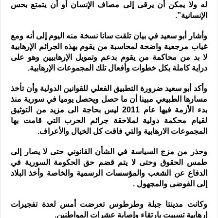
له ولا يمكن أن يرقى إلى مصاف الإنسان أو أن يتمتع بحس
الإنسانية”.
وأشار أبو سعيد في بيان تلقت سانا نسخة منه اليوم إلى أنه ومع
غياب مرجعية واضحة لمحاسبة من يقوم بهذه الجرائم الإرهابية
لا بد من محاكمة من يقوم بدعم وتمويل الإرهابيين وهو على
دراية كاملة بكل خطوات وأفعال تلك المجموعات الإرهابية.
وأكد أبو سعيد ضرورة التطبيق الفعلي للقوانين الدولية وأن تأخذ
مسارها الطبيعي مبينا أن ما حصل ويحصل يوميا في سورية منذ
بدء الأزمة فيها عام 2011 ليس بحاجة الى مزيد من التوثيق
لقيام محكمة دولية لملاحقة جرائم الحرب التي قامت بها
المجموعات الارهابية والتي فاقت كل الخيال والأعراف.
وحذر من مزج السياسة في الشأن القانوني حتى لا يصار إلى
طمس الحقوق وحتى لا يتم قضم حق الحكومة السورية في
الدفاع عن الشعب والمؤسسات الرسمية والخاصة وأخذ البلاد
إلى الفوضى والمجهول .
وكانت مدينتا جبلة وطرطوس تعرضت أمس لعدة تفجيرات
إرهابية تسببت بارتقاء وإصابة عشرات المواطنين.