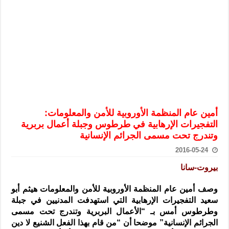
الرئيس الشرع يستقبل وفداً من أعضاء مجلسي النواب والشيوخ الأمريكي
المركزي يحذر من التعامل بالعملات الرقمية: غير قانونية وتنطوي على م
وفد من الإدارة العامة لحرس الحدود السورية يزور تركيا لبحث سبل التع
هيئة المفقودين: توثيق 63 مقبرة جماعية وخطة لإطلاق منصة رقمية وبطاقة دعم- فيديو
التربية السورية: امتحان تعويضي لطلاب المرحلة الانتقالية المتغيبين عن ا
الداخلية: منفذ تفجير حي الميسر بحلب صاحب سوابق ومدمن مخدرات
سوريا تبحث مع الإيسيسكو التعاون في البحث العلمي وحماية التراث الث
أمين عام المنظمة الأوروبية للأمن والمعلومات:
التفجيرات الإرهابية في طرطوس وجبلة أعمال بربرية
وتندرج تحت مسمى الجرائم الإنسانية
2016-05-24
بيروت-سانا
وصف أمين عام المنظمة الأوروبية للأمن والمعلومات هيثم أبو
سعيد التفجيرات الإرهابية التي استهدفت المدنيين في جبلة
وطرطوس أمس بـ “الأعمال البربرية وتندرج تحت مسمى
الجرائم الإنسانية” موضحا أن “من قام بهذا الفعل الشنيع لا دين