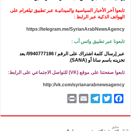
تابعوا آخر الأخبار السياسية والميدانيـة عبر تطبيق تيلغرام على
الهواتف الذكية عبر الرابط :
https://telegram.me/SyrianArabNewsAgency
تابعونا عبر تطبيق واتس أب :
عبر إرسال كلمة اشتراك على الرقم / 0940777186/ بعد
تخزينه باسم سانا أو (SANA).
تابعوا صفحتنا على موقع (VK) للتواصل الاجتماعي على الرابط:
http://vk.com/syrianarabnewsagency
P
E
T
T
F
ri
m
el
w
a
nt
ai
e
itt
c
l
gr
er
e
سابق