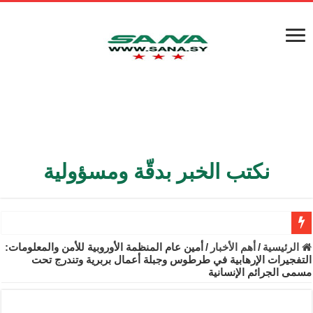
نكتب الخبر بدقّة ومسؤولية
الأمن الداخلي يعثر على مقبرة جماعية في ريف اللاذقية تضم 9 جثامين
الرئيسية
/
أهم الأخبار
/
أمين عام المنظمة الأوروبية للأمن والمعلومات:
التفجيرات الإرهابية في طرطوس وجبلة أعمال بربرية وتندرج تحت
الوزير الشيباني يبحث في باريس تعزيز الاستقرار في سوريا
مسمى الجرائم الإنسانية
برنية: مرسوم بإعفاء مستهلكي الكهرباء المنزلية والتجارية والصناعية م