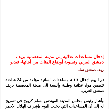
الرئيس الشرع يستقبل وفداً من أعضاء مجلسي النواب والشيوخ الأمريكي
المركزي يحذر من التعامل بالعملات الرقمية: غير قانونية وتنطوي على م
وفد من الإدارة العامة لحرس الحدود السورية يزور تركيا لبحث سبل التع
هيئة المفقودين: توثيق 63 مقبرة جماعية وخطة لإطلاق منصة رقمية وبطاقة دعم- فيديو
التربية السورية: امتحان تعويضي لطلاب المرحلة الانتقالية المتغيبين عن ا
الداخلية: منفذ تفجير حي الميسر بحلب صاحب سوابق ومدمن مخدرات
سوريا تبحث مع الإيسيسكو التعاون في البحث العلمي وحماية التراث الث
إدخال مساعدات غذائية إلى مدينة المعضمية بريف
دمشق الغربي وتسوية أوضاع المئات من أبنائها- فيديو
ريف دمشق-سانا
تم اليوم ادخال قافلة مساعدات انسانية مؤلفة من 24 شاحنة
تتضمن مواد غذائية وطبية وألبسة الى مدينة المعضمية بريف
دمشق الغربي.
وأشار رئيس مجلس المدينة المهندس بسام كربوج في تصريح
له إلى أن المساعدات التي دخلت اليوم بإشراف الهلال الأحمر