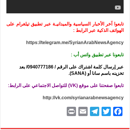
تابعوا آخر الأخبار السياسية والميدانيـة عبر تطبيق تيلغرام على
الهواتف الذكية عبر الرابط :
https://telegram.me/SyrianArabNewsAgency
تابعونا عبر تطبيق واتس أب :
عبر إرسال كلمة اشتراك على الرقم / 0940777186/ بعد
تخزينه باسم سانا أو (SANA).
تابعوا صفحتنا على موقع (VK) للتواصل الاجتماعي على الرابط:
http://vk.com/syrianarabnewsagency
P
E
T
T
F
ri
m
el
w
a
nt
ai
e
itt
c