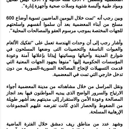
ومواد طبية وألبسة شتوية وسلات صحية وأجهزة إنارة”.
وبين رجب أنه “تمت خلال اليومين الماضيين تسوية أوضاع 600
مسلح من أبناء المعضمية بعد أن سلموا أنفسهم واسلحتهم
للجهات المختصة بموجب مرسوم العفو والمصالحات المحلية”.
وأشار رجب إلى أن وحدات الهندسة تعمل على “تفكيك الألغام
والعبوات الناسفة والتحصينات التى وضعها المسلحون في
شوارع المدينة وأحيائها وبساتينها إيذانا بإعلانها آمنة وعودة
المؤسسات الحكومية إليها “منوها بجهود الجهات المعنية التي
قدمت التسهيلات لإنجاح المصالحة السورية-السورية من دون
تدخل خارجي التي تمت في المعضمية.
ونقل المراسل من خلال مشاهداته من مدينة المعضمية أجواء
الارتياح والسرور الواضح الذى يبديه المواطنون فيها بعد انجاز
المصالحة وعودة الأمن والاستقرار إلى مدينتهم بعد أشهر طويلة
من الضغوط والحصار الذي كانت تفرضه عليهم المجموعات
الإرهابية المسلحة.
وشهد عدد من مناطق ريف دمشق خلال الفترة الماضية