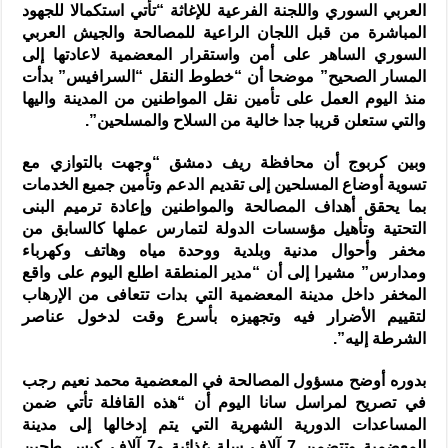
العربي السوري واللجنة الفرعية للإغاثة “تأتي استكمالا للجهود
المباشرة من قبل اللجان الراعية للمصالحة والجيش العربي
السوري الساهر على أمن واستقرار المعضمية لاعادتها إلى
المسار الصحيح” موضحا أن “خطوط النقل “السرافيس” بدأت
منذ اليوم العمل على تأمين نقل المواطنين من المدينة واليها
والتي ستعلن قريبا جدا خالية من السلاح والمسلحين”.
وبين كربوج أن محافظة ريف دمشق “وجهت بالتوازي مع
تسوية أوضاع المسلحين إلى تقديم الدعم وتأمين جميع الخدمات
بما يحقق أهداف المصالحة والمواطنين وإعادة ترميم البنى
التحتية وتأهيل مؤسسات الدولة لتمارس عملها كالسابق من
مخفر وأحوال مدنية وبلدية ووحدة مياه وهاتف وكهرباء
ومدارس” مشيرا إلى أن “مدير المنطقة اطلع اليوم على واقع
المخفر داخل مدينة المعضمية التي بدات تتعافى من الإرهاب
لتقييم الأضرار فيه وتجهيزه بأسرع وقت لدخول عناصر
الشرطة إليه”.
بدوره أوضح مسؤول المصالحة في المعضمية محمد نعيم رجب
في تصريح لمراسل سانا اليوم أن “هذه القافلة تأتي ضمن
المساعدات الدورية الشهرية التي يتم إدخالها إلى مدينة
المعضمية وتتضمن 7 آلاف سلة غذائية و7 آلاف كيس طحين