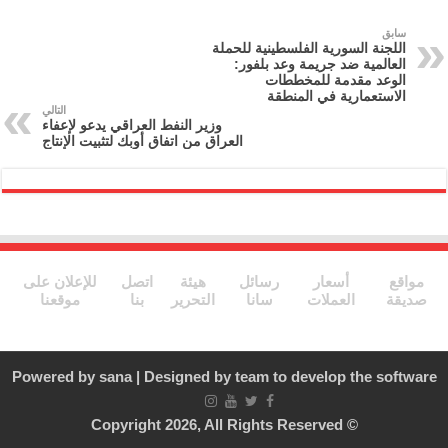
l
gr
er
e
سابق
اللجنة السورية الفلسطينية للحملة
a
b
العالمية ضد جريمة وعد بلفور:
الوعد مقدمة للمخططات
m
o
الاستعمارية في المنطقة
التالي
o
وزير النفط العراقي يدعو لإعفاء
العراق من اتفاق أوبك لتثبيت الإنتاج
k
مواقع
أسعار
رسائل
هيئة
اتصل
للإعلان على
صديقة
العملات
سانا
التحرير
بنا
موقعنا
Powered by
sana
| Designed by
team to develop the software
© Copyright 2026, All Rights Reserved