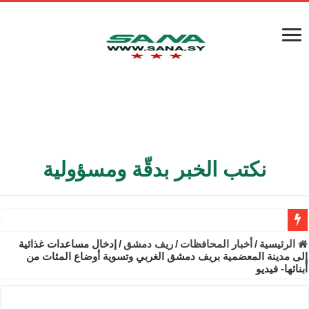
نكتب الخبر بدقّة ومسؤولية
الأمن الداخلي يعثر على مقبرة جماعية في ريف اللاذقية تضم 9 جثامين
الرئيسية
/
أخبار المحافظات
/
ريف دمشق
/
إدخال مساعدات غذائية
إلى مدينة المعضمية بريف دمشق الغربي وتسوية أوضاع المئات من
الوزير الشيباني يبحث في باريس تعزيز الاستقرار في سوريا
أبنائها- فيديو
برنية: مرسوم بإعفاء مستهلكي الكهرباء المنزلية والتجارية والصناعية م