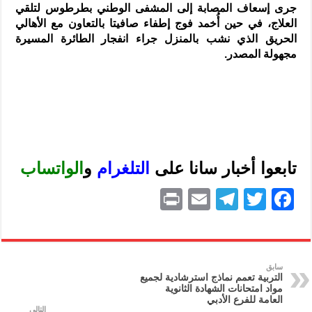
جرى إسعاف المصابة إلى المشفى الوطني بطرطوس لتلقي
العلاج، في حين أُخمد فوج إطفاء صافيتا بالتعاون مع الأهالي
الحريق الذي نشب بالمنزل جراء انفجار الطائرة المسيرة
مجهولة المصدر.
تابعوا أخبار سانا على
ا
لتلغرام
و
الواتساب
P
E
T
T
F
ri
m
el
w
a
nt
ai
e
itt
c
l
gr
er
e
سابق
التربية تعمم نماذج استرشادية لجميع
a
b
مواد امتحانات الشهادة ‏الثانوية
العامة للفرع الأدبي
m
o
التالي