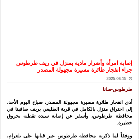
الرئيس الشرع يستقبل وفداً من أعضاء مجلسي النواب والشيوخ الأمريكي
المركزي يحذر من التعامل بالعملات الرقمية: غير قانونية وتنطوي على م
وفد من الإدارة العامة لحرس الحدود السورية يزور تركيا لبحث سبل التع
هيئة المفقودين: توثيق 63 مقبرة جماعية وخطة لإطلاق منصة رقمية وبطاقة دعم- فيديو
التربية السورية: امتحان تعويضي لطلاب المرحلة الانتقالية المتغيبين عن ا
الداخلية: منفذ تفجير حي الميسر بحلب صاحب سوابق ومدمن مخدرات
إصابة امرأة وأضرار مادية بمنزل في ريف طرطوس
سوريا تبحث مع الإيسيسكو التعاون في البحث العلمي وحماية التراث الث
جراء انفجار طائرة مسيرة مجهولة المصدر
2025-06-15
طرطوس-سانا
أدى انفجار طائرة مسيرة مجهولة المصدر، صباح اليوم الأحد،
إلى احتراق منزل بالكامل
في قرية الطليعي بريف صافيتا في
محافظة طرطوس، وأسفر عن إصابة سيدة تقطنه بحروق
خطيرة.
ووفقاً لما ذكرته محافظة طرطوس عبر قناتها على تلغرام،