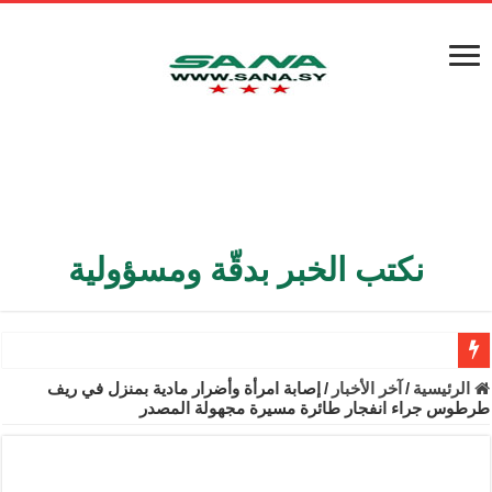
نكتب الخبر بدقّة ومسؤولية
الأمن الداخلي يعثر على مقبرة جماعية في ريف اللاذقية تضم 9 جثامين
الرئيسية
/
آخر الأخبار
/
إصابة امرأة وأضرار مادية بمنزل في ريف
طرطوس جراء انفجار طائرة مسيرة مجهولة المصدر
الوزير الشيباني يبحث في باريس تعزيز الاستقرار في سوريا
برنية: مرسوم بإعفاء مستهلكي الكهرباء المنزلية والتجارية والصناعية م