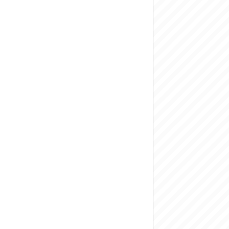
المركزي يحذر من ال
وفد من الإدارة الع
هيئة المفقودين: توثيق 63 مقبرة جماعية وخطة لإطلاق منصة رقمية وبطا
التربية السورية: ام
الداخلية: منفذ ت
سوريا تبحث مع الإي