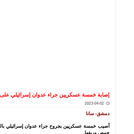
تعامل بالعملات الرقمية: غير قانونية وتنطوي على مخاطر كبيرة
امة لحرس الحدود السورية يزور تركيا لبحث سبل التعاون المشترك
قة دعم- فيديو
تحان تعويضي لطلاب المرحلة الانتقالية المتغيبين عن الامتحان النهائي
فجير حي الميسر بحلب صاحب سوابق ومدمن مخدرات
سيسكو التعاون في البحث العلمي وحماية التراث الثقافي
إصابة خمسة عسكريين جراء عدوان إسرائيلي على
2023-04-02
دمشق- سانا
أصيب خمسة عسكريين بجروح جراء عدوان إسرائيلي بالص
حمص وريفها
.