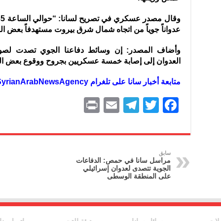
عدواناً جوياً من اتجاه شمال شرق بيروت مستهدفاً بعض ا
وأضاف المصدر: إن وسائط دفاعنا الجوي تصدت لصوا
العدوان إلى إصابة خمسة عسكريين بجروح ووقوع بعض الخ
متابعة أخبار سانا على تلغرام https://t.me/SyrianArabNewsAgency
P
E
T
T
F
ri
m
el
w
a
nt
ai
e
itt
c
l
gr
er
e
سابق
مراسل سانا في حمص: الدفاعات
a
b
الجوية تتصدى لعدوان إسرائيلي
على المنطقة الوسطى
m
o
o
k