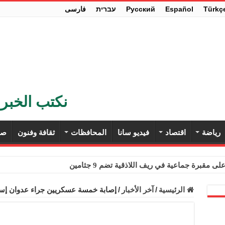
Türkç
Español
Pусский
עברית
فارسی
نكتب الخبر 
رياضة
اقتصاد
فيديو سانا
المحافظات
ثقافة وفنون
صح
ى مقبرة جماعية في ريف اللاذقية تضم 9 جثامين
حث في باريس تعزيز الاستقرار في سوريا
الرئيسية
/
آخر الأخبار
/
إصابة خمسة عسكريين جراء عدوان إس
ء مستهلكي الكهرباء المنزلية والتجارية والصناعية من الرسوم
ل وفداً من أعضاء مجلسي النواب والشيوخ الأمريكيين