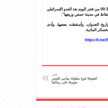
وقال مصدر عسكري في تصريح لسانا: “حوالي الساعة 00:35 من فجر اليوم نفذ العدو الإسرائيلي
لنقاط في مدينة حمص وريفها”.
ريخ العدوان، وأسقطت بعضها، وأدى
سائر المادية.
التالي
كفيتوفا تتوج ببطولة ميامي للتنس
بفوزها على ريباكينا