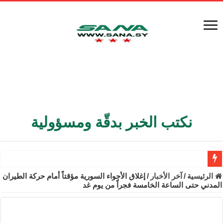
نكتب الخبر بدقّة ومسؤولية
الأمن الداخلي يعثر على مقبرة جماعية في ريف اللاذقية تضم 9 جثامين
الرئيسية
/
آخر الأخبار
/
إغلاق الأجواء السورية مؤقتاً أمام حركة الطيران
المدني حتى الساعة الخامسة فجراً من يوم غد
الوزير الشيباني يبحث في باريس تعزيز الاستقرار في سوريا
برنية: مرسوم بإعفاء مستهلكي الكهرباء المنزلية والتجارية والصناعية م