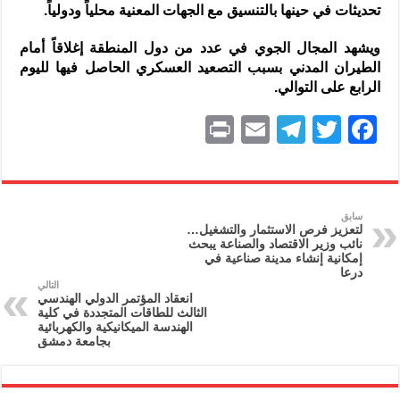
تحديثات في حينها بالتنسيق مع الجهات المعنية محلياً ودولياً.
ويشهد المجال الجوي في عدد من دول المنطقة إغلاقاً أمام
الطيران المدني بسبب التصعيد العسكري الحاصل فيها لليوم
الرابع على التوالي.
P
E
T
T
F
ri
m
el
w
a
nt
ai
e
itt
c
l
gr
er
e
سابق
لتعزيز فرص الاستثمار والتشغيل…
a
b
نائب وزير الاقتصاد والصناعة يبحث
إمكانية إنشاء مدينة صناعية في
m
o
درعا
التالي
o
انعقاد المؤتمر الدولي الهندسي
الثالث للطاقات المتجددة في كلية
k
الهندسة الميكانيكية والكهربائية
بجامعة دمشق