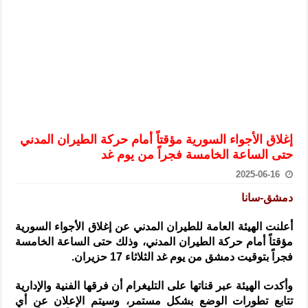
الرئيس الشرع يستقبل وفداً من أعضاء مجلسي النواب والشيوخ الأمريكي
المركزي يحذر من التعامل بالعملات الرقمية: غير قانونية وتنطوي على م
وفد من الإدارة العامة لحرس الحدود السورية يزور تركيا لبحث سبل التع
هيئة المفقودين: توثيق 63 مقبرة جماعية وخطة لإطلاق منصة رقمية وبطاقة دعم- فيديو
التربية السورية: امتحان تعويضي لطلاب المرحلة الانتقالية المتغيبين عن ا
الداخلية: منفذ تفجير حي الميسر بحلب صاحب سوابق ومدمن مخدرات
إغلاق الأجواء السورية مؤقتاً أمام حركة الطيران المدني
سوريا تبحث مع الإيسيسكو التعاون في البحث العلمي وحماية التراث الث
حتى الساعة الخامسة فجراً من يوم غد
2025-06-16
دمشق-سانا
أعلنت الهيئة العامة للطيران المدني عن إغلاق الأجواء السورية
مؤقتاً أمام حركة الطيران المدني
، وذلك حتى الساعة الخامسة
فجراً بتوقيت دمشق من يوم غد الثلاثاء 17 حزيران.
وأكدت الهيئة عبر قناتها على التليغرام أن فرقها الفنية والإدارية
تتابع تطورات الوضع بشكل مستمر، وسيتم الإعلان عن أي