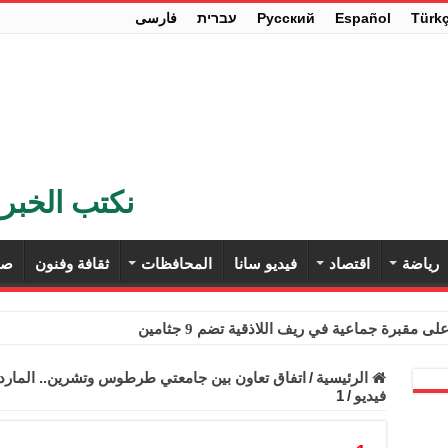
Türk
Español
Pусский
עברית
فارسی
نكتب الخبر 
رياضة
اقتصاد
فيديو سانا
المحافظات
ثقافة وفنون
صح
ى مقبرة جماعية في ريف اللاذقية تضم 9 جثامين
حث في باريس تعزيز الاستقرار في سوريا
الرئيسية
/
اتفاق تعاون بين جامعتي طرطوس وتشرين.. المارديني
فيديو
/
1
ء مستهلكي الكهرباء المنزلية والتجارية والصناعية من الرسوم
ل وفداً من أعضاء مجلسي النواب والشيوخ الأمريكيين