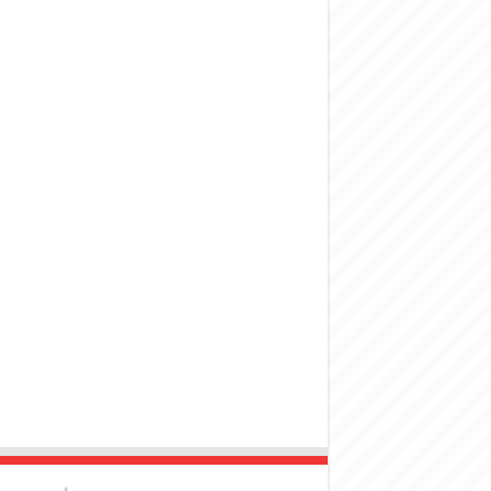
المركزي يحذر من ال
وفد من الإدارة الع
هيئة المفقودين: توثيق 63 مقبرة جماعية وخطة لإطلاق منصة رقمية وبطا
التربية السورية: ام
الداخلية: منفذ ت
سوريا تبحث مع الإي