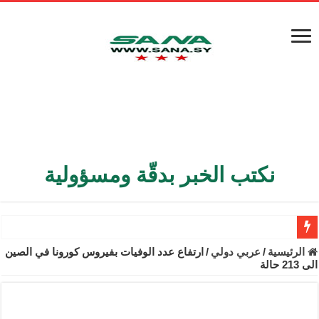
نكتب الخبر بدقّة ومسؤولية
الأمن الداخلي يعثر على مقبرة جماعية في ريف اللاذقية تضم 9 جثامين
الرئيسية
/
عربي دولي
/
ارتفاع عدد الوفيات بفيروس كورونا في الصين
الى 213 حالة
الوزير الشيباني يبحث في باريس تعزيز الاستقرار في سوريا
برنية: مرسوم بإعفاء مستهلكي الكهرباء المنزلية والتجارية والصناعية م