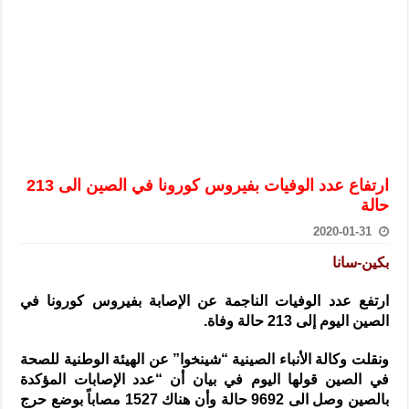
الرئيس الشرع يستقبل وفداً من أعضاء مجلسي النواب والشيوخ الأمريكي
المركزي يحذر من التعامل بالعملات الرقمية: غير قانونية وتنطوي على م
وفد من الإدارة العامة لحرس الحدود السورية يزور تركيا لبحث سبل التع
هيئة المفقودين: توثيق 63 مقبرة جماعية وخطة لإطلاق منصة رقمية وبطاقة دعم- فيديو
التربية السورية: امتحان تعويضي لطلاب المرحلة الانتقالية المتغيبين عن ا
الداخلية: منفذ تفجير حي الميسر بحلب صاحب سوابق ومدمن مخدرات
ارتفاع عدد الوفيات بفيروس كورونا في الصين الى 213
سوريا تبحث مع الإيسيسكو التعاون في البحث العلمي وحماية التراث الث
حالة
2020-01-31
بكين-سانا
ارتفع عدد الوفيات الناجمة عن الإصابة بفيروس كورونا في
الصين اليوم إلى 213 حالة وفاة.
ونقلت وكالة الأنباء الصينية “شينخوا” عن الهيئة الوطنية للصحة
في الصين قولها اليوم في بيان أن “عدد الإصابات المؤكدة
بالصين وصل الى 9692 حالة وأن هناك 1527 مصاباً بوضع حرج