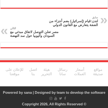
ri
m
el
w
a
nt
ai
e
itt
c
l
gr
er
e
سابق
لندن:قيام (إسرائيل) بضم أجزاء من
a
b
الضفة يتعارض مع القانون الدولي
التالي
m
o
مصر تعلن التوصل لاتفاق مبدئي مع
السودان وأثيوبيا حول سد النهضة
o
k
مواقع
أسعار
رسائل
هيئة
اتصل
للإعلان على
صديقة
العملات
سانا
التحرير
بنا
موقعنا
Powered by
sana
| Designed by
team to develop the software
© Copyright 2026, All Rights Reserved