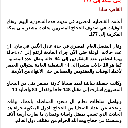
منى بمكة إلى 177
الرئيس الشرع يستقبل وفداً من أعضاء مجلسي النواب والشيوخ الأمريكي
القاهرة-سانا
المركزي يحذر من التعامل بالعملات الرقمية: غير قانونية وتنطوي على م
وفد من الإدارة العامة لحرس الحدود السورية يزور تركيا لبحث سبل التع
أعلنت القنصلية المصرية في مدينة جدة السعودية اليوم ارتفاع
الوفيات في صفوف الحجاج المصريين بحادث مشعر منى بمكة
هيئة المفقودين: توثيق 63 مقبرة جماعية وخطة لإطلاق منصة رقمية وبطاقة دعم- فيديو
المكرمة إلى 177.
التربية السورية: امتحان تعويضي لطلاب المرحلة الانتقالية المتغيبين عن ا
وقال القنصل العام المصري في جدة عادل الألفي في بيان.. ان
الداخلية: منفذ تفجير حي الميسر بحلب صاحب سوابق ومدمن مخدرات
عدد حالات الوفاة حتى الآن جراء الحادث ارتفع إلى 177حالة
بينما انخفض عدد المفقودين إلى 64 حالة وظل عدد المصابين
سوريا تبحث مع الإيسيسكو التعاون في البحث العلمي وحماية التراث الث
كما هو 10 حالات مشيرا الى ان القنصلية العامة ستوالي الحصر
لأعداد الوفيات والمفقودين والمصابين حتى الانتهاء من الأزمة.
وكانت حصيلة سابقة لعدد ضحايا كارثة مشعر منى من الحجاج
المصريين اشارت إلى مقتل 148 حاجا وفقدان 86 واصابة 10.
وتواصل سلطات نظام آل سعود المماطلة باعطاء بيانات
واضحة عن اعداد الضحايا من الحجاج للدول المنكوبة جراء هذا
الحادث الذي تسبب بمقتل واصابة وفقدان ما يقارب أربعة آلاف
وسبعمئة من حجاج بيت الله الحرام من مختلف دول العالم.