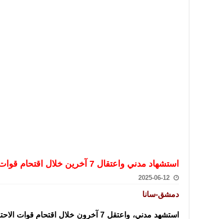
تعامل بالعملات الرقمية: غير قانونية وتنطوي على مخاطر كبيرة
امة لحرس الحدود السورية يزور تركيا لبحث سبل التعاون المشترك
قة دعم- فيديو
تحان تعويضي لطلاب المرحلة الانتقالية المتغيبين عن الامتحان النهائي
فجير حي الميسر بحلب صاحب سوابق ومدمن مخدرات
سيسكو التعاون في البحث العلمي وحماية التراث الثقافي
استشهاد مدني واعتقال 7 آخرين خلال اقتحام قوات الاحتلال الإسرائيلي بلدة بيت جن
2025-06-12
دمشق-سانا
استشهد مدني، واعتقل 7 آخرون خلال اقتحام