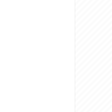
المركزي يحذر من ال
وفد من الإدارة الع
هيئة المفقودين: توثيق 63 مقبرة جماعية وخطة لإطلاق منصة رقمية وبطا
التربية السورية: ام
الداخلية: منفذ ت
سوريا تبحث مع الإي