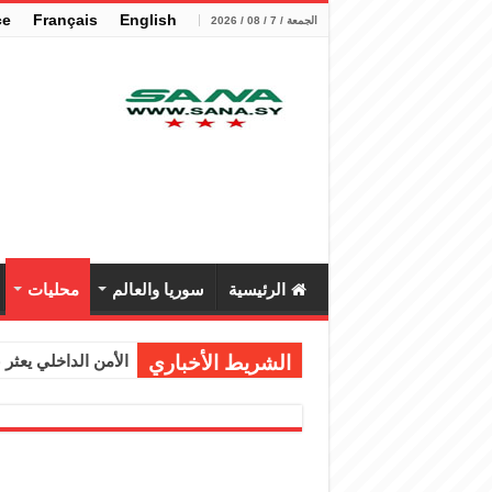
çe
Français
English
الجمعة / 7 / 08 / 2026
الرئيسية
سوريا والعالم
محليات
الشريط الأخباري
الأمن الداخلي يعثر عل
الوزير الشيباني يب
برنية: مرسوم بإعفا
الرئيس الشرع يستقب