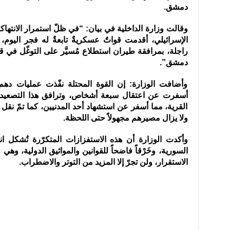
دمشق
.
وقالت وزارة الداخلية في بيان: “في ظلّ استمرار الانتهاكا
الإسرائيلي، أقدمت قواتٌ عسكريةٌ تابعةٌ له فجر اليوم، 
راجلة، بمرافقة طيران استطلاع مُسيَّر على التوغّل في 
دمشق”.
وأضافت الوزارة: إن القوة المحتلة نفّذت عمليات دهم
أسفرت عن اعتقال سبعة أشخاص، وترافق هذا التصعيد م
القرية، مما أسفر عن استشهاد أحد المدنيين، كما تمّ نقل 
ولا يزال مصيرهم مجهولاً حتى اللحظة.
وأكدت الوزارة أن هذه الاستفزازات المتكرّرة تُشكل انته
السورية، وخَرْقاً فاضحاً للقوانين والمواثيق الدولية، وه
الاستقرار، ولن تجرّ إلا المزيد من التوتر والاضطراب.