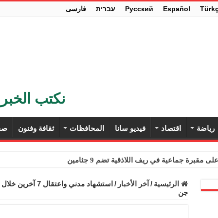
Türk
Español
Pусский
עברית
فارسی
نكتب الخبر 
رياضة
اقتصاد
فيديو سانا
المحافظات
ثقافة وفنون
صح
ى مقبرة جماعية في ريف اللاذقية تضم 9 جثامين
حث في باريس تعزيز الاستقرار في سوريا
الرئيسية
/
آخر الأخبار
/
استشهاد مدني واعت
جن
ء مستهلكي الكهرباء المنزلية والتجارية والصناعية من الرسوم
ل وفداً من أعضاء مجلسي النواب والشيوخ الأمريكيين