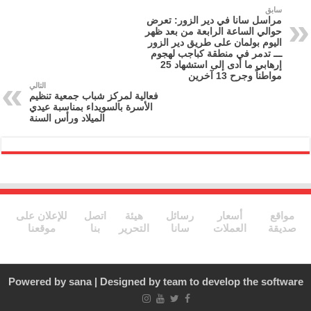
l
gr
er
e
سابق
مراسل سانا في دير الزور: تعرض
a
b
حوالي الساعة الرابعة من بعد ظهر
اليوم بولمان على طريق دير الزور
m
o
ـــ تدمر في منطقة كباجب لهجوم
إرهابي ما أدى إلى استشهاد 25
o
مواطناً وجرح 13 آخرين
التالي
k
فعالية لمركز شباب جمعية تنظيم
الأسرة بالسويداء بمناسبة عيدي
الميلاد ورأس السنة
مواقع
أسعار
رسائل
هيئة
اتصل
للإعلان على
صديقة
العملات
سانا
التحرير
بنا
موقعنا
Powered by
sana
| Designed by
team to develop the software