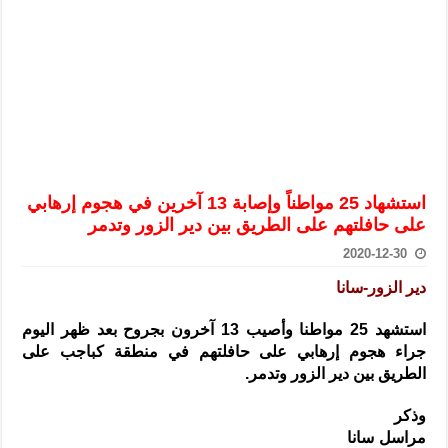
الرئيس الشرع يستقبل وفداً من أعضاء مجلسي النواب والشيوخ الأمريكي
المركزي يحذر من التعامل بالعملات الرقمية: غير قانونية وتنطوي على م
وفد من الإدارة العامة لحرس الحدود السورية يزور تركيا لبحث سبل التع
هيئة المفقودين: توثيق 63 مقبرة جماعية وخطة لإطلاق منصة رقمية وبطاقة دعم- فيديو
التربية السورية: امتحان تعويضي لطلاب المرحلة الانتقالية المتغيبين عن ا
الداخلية: منفذ تفجير حي الميسر بحلب صاحب سوابق ومدمن مخدرات
استشهاد 25 مواطناً وإصابة 13 آخرين في هجوم إرهابي
سوريا تبحث مع الإيسيسكو التعاون في البحث العلمي وحماية التراث الث
على حافلتهم على الطريق بين دير الزور وتدمر
2020-12-30
دير الزور-سانا
استشهد 25 مواطنا وأصيب 13 آخرون بجروح بعد ظهر اليوم
جراء هجوم إرهابي على حافلتهم في منطقة كباجب على
الطريق بين دير الزور وتدمر.
وذكر
مراسل سانا