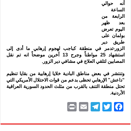
أنه حوالي
الساعة
الرابعة من
بعد ظهر
اليوم تعرض
بولمان على
طريق دير
الزور-تدمر في منطقة كباجب لهجوم إرهابي ما أدى إلى
استشهاد 25 مواطناً وجرح 13 آخرين موضحاً انه تم نقل
المصابين لتلقي العلاج في مشافي دير الزور.
وتنتشر في بعض مناطق البادية خلايا إرهابية من بقايا تنظيم
“داعش” الإرهابي تحظى بدعم من قوات الاحتلال الأمريكي التي
تحتل منطقة التنف بالقرب من مثلث الحدود السورية العراقية
الأردنية.
P
E
T
T
F
ri
m
el
w
a
nt
ai
e
itt
c