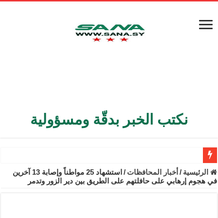
نكتب الخبر بدقّة ومسؤولية
الأمن الداخلي يعثر على مقبرة جماعية في ريف اللاذقية تضم 9 جثامين
الرئيسية
/
أخبار المحافظات
/
استشهاد 25 مواطناً وإصابة 13 آخرين
في هجوم إرهابي على حافلتهم على الطريق بين دير الزور وتدمر
الوزير الشيباني يبحث في باريس تعزيز الاستقرار في سوريا
برنية: مرسوم بإعفاء مستهلكي الكهرباء المنزلية والتجارية والصناعية م