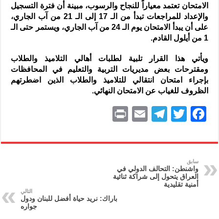
الامتحان تعتمد معياراً للنجاح والرسوب، مبينة أن فترة التسجيل
والإعداد للمراجعات تبدأ من الـ 17 إلى الـ 21 من آب الجاري،
على أن يبدأ الامتحان يوم الـ 24 من آب الجاري، ويستمر حتى الـ
1 من أيلول القادم.
ويأتي هذا القرار تلبية لطلبات أهالي التلاميذ والطلاب
ومقترحات بعض مديريات التربية والتعليم في المحافظات
بإجراء امتحان انتقالي للتلاميذ والطلاب الذين اضطرتهم
الظروف للغياب عن الامتحان النهائي.
P
E
T
T
F
ri
m
el
w
a
nt
ai
e
itt
c
l
gr
er
e
سابق
واشنطن: التحالف الدولي في
a
b
العراق يتحول إلى شراكة ثنائية
أمنية تقليدية
m
o
التالي
باراك: نريد حياة أفضل للبنان ودول
o
جواره