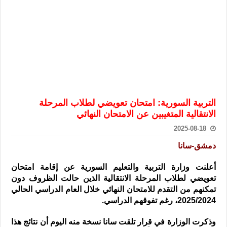
الرئيس الشرع يستقبل وفداً من أعضاء مجلسي النواب والشيوخ الأمريكي
المركزي يحذر من التعامل بالعملات الرقمية: غير قانونية وتنطوي على م
وفد من الإدارة العامة لحرس الحدود السورية يزور تركيا لبحث سبل التع
هيئة المفقودين: توثيق 63 مقبرة جماعية وخطة لإطلاق منصة رقمية وبطاقة دعم- فيديو
التربية السورية: امتحان تعويضي لطلاب المرحلة الانتقالية المتغيبين عن ا
الداخلية: منفذ تفجير حي الميسر بحلب صاحب سوابق ومدمن مخدرات
التربية السورية: امتحان تعويضي لطلاب المرحلة
سوريا تبحث مع الإيسيسكو التعاون في البحث العلمي وحماية التراث الث
الانتقالية المتغيبين عن الامتحان النهائي
2025-08-18
دمشق-سانا
أعلنت وزارة التربية والتعليم السورية عن إقامة امتحان
تعويضي لطلاب المرحلة الانتقالية الذين حالت الظروف دون
تمكنهم من التقدم للامتحان
النهائي خلال العام الدراسي الحالي
2025/2024، رغم تفوقهم الدراسي.
وذكرت الوزارة في قرار تلقت سانا نسخة منه اليوم أن نتائج هذا