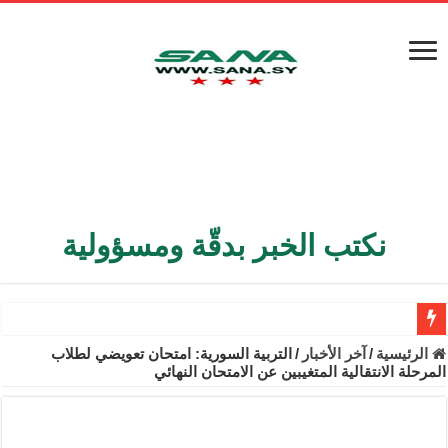
نكتب الخبر بدقّة ومسؤولية
الأمن الداخلي يعثر على مقبرة جماعية في ريف اللاذقية تضم 9 جثامين
الرئيسية
/
آخر الأخبار
/
التربية السورية: امتحان تعويضي لطلاب
المرحلة الانتقالية المتغيبين عن الامتحان النهائي
الوزير الشيباني يبحث في باريس تعزيز الاستقرار في سوريا
برنية: مرسوم بإعفاء مستهلكي الكهرباء المنزلية والتجارية والصناعية م