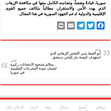
سوريا، قيادةً وشعباً، وتضامنه الكامل معها في مكافحة الإرهاب
الذي يهدد الأمن والاستقرار، مطالباً بتكاتف جميع القوى
الإقليمية والدولية لدعم الجهود السورية في هذا المجال.
P
E
T
T
F
ri
m
el
w
a
nt
ai
e
itt
c
l
gr
er
e
سابق
أبو الغيط يدين التفجير الإرهابي الذي
a
b
استهدف كنيسة مار إلياس بدمشق
التالي
m
o
سلالم تصحيح الامتحانات ركيزة
لضمان جودة المخرجات التعليمية
o
في سوريا
k
مواقع
أسعار
رسائل
هيئة
اتصل
للإعلان على