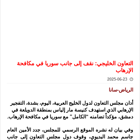
الرئيس الشرع يستقبل وفداً من أعضاء مجلسي النواب والشيوخ الأمريكي
المركزي يحذر من التعامل بالعملات الرقمية: غير قانونية وتنطوي على م
وفد من الإدارة العامة لحرس الحدود السورية يزور تركيا لبحث سبل التع
هيئة المفقودين: توثيق 63 مقبرة جماعية وخطة لإطلاق منصة رقمية وبطاقة دعم- فيديو
التربية السورية: امتحان تعويضي لطلاب المرحلة الانتقالية المتغيبين عن ا
الداخلية: منفذ تفجير حي الميسر بحلب صاحب سوابق ومدمن مخدرات
التعاون الخليجي: نقف إلى جانب سوريا في مكافحة
سوريا تبحث مع الإيسيسكو التعاون في البحث العلمي وحماية التراث الث
الإرهاب
2025-06-23
الرياض-سانا
أدان مجلس التعاون لدول الخليج العربية، اليوم، بشدة، التفجير
الإرهابي
الذي استهدف كنيسة مار إلياس بمنطقة الدويلعة في
دمشق، مؤكداً تضامنه “الكامل” مع سوريا في مكافحة الإرهاب.
وفي بيان له نشره الموقع الرسمي للمجلس، جدد الأمين العام
جاسم محمد البديوي، وقوف دول مجلس التعاون إلى جانب